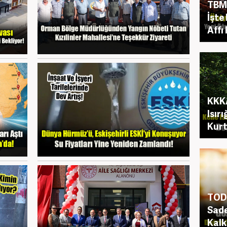
TBM
İşte
Affı
KKKA
Isır
Kurt
TOD 
Sade
Kalk