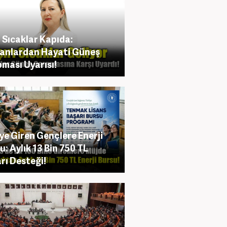
ı Sıcaklar Kapıda:
anlardan Hayati Güneş
ması Uyarısı!
ye Giren Gençlere Enerji
u: Aylık 13 Bin 750 TL
rı Desteği!