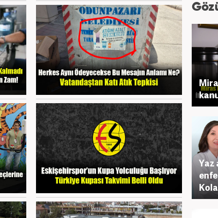
Göz
Mira
kanu
Yaz 
enfe
Kola