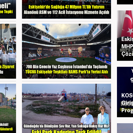
Eski
MHP 
Çöz
KOSG
Giri
Pro