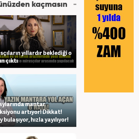
ünüzden kaçmasın
sçıların yıllardır beklediği o
n çıktı
aylarında mantar
ksiyonu artıyor! Dikkat!
y bulaşıyor, hızla yayılıyor!