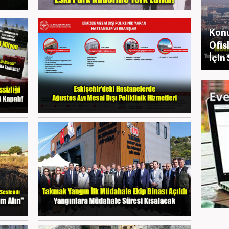
Konu
Ofis
İçin