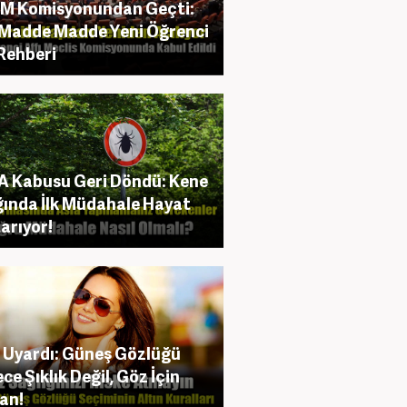
M Komisyonundan Geçti:
 Madde Madde Yeni Öğrenci
 Rehberi
 Kabusu Geri Döndü: Kene
ığında İlk Müdahale Hayat
arıyor!
Uyardı: Güneş Gözlüğü
ce Şıklık Değil, Göz İçin
an!