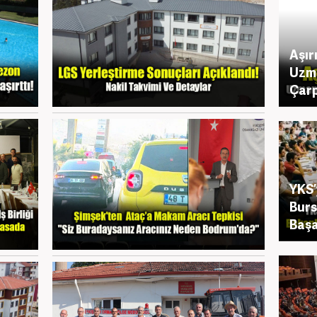
Aşır
Uzm
Çarp
YKS’
Burs
Başa