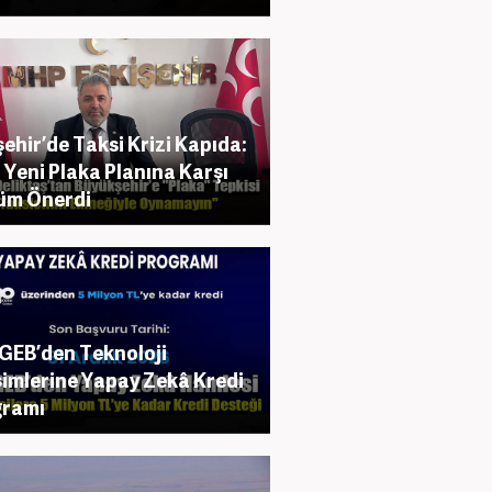
şehir’de Taksi Krizi Kapıda:
Yeni Plaka Planına Karşı
üm Önerdi
EB’den Teknoloji
şimlerine Yapay Zekâ Kredi
gramı