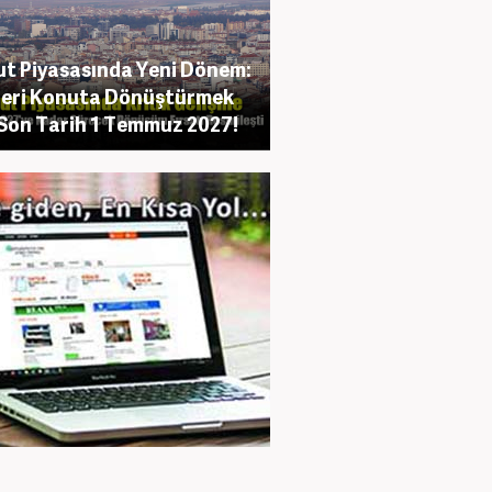
t Piyasasında Yeni Dönem:
leri Konuta Dönüştürmek
 Son Tarih 1 Temmuz 2027!