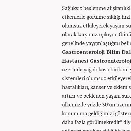
Sağlıksız beslenme alışkanlıkl
etkenlerle görülme sıklığı hız
olumsuz etkileyerek yaşam sür
olarak karşımıza çıkıyor. Gü
genelinde yaygınlaştığını bel
Gastroenteroloji Bilim Da
Hastanesi Gastroenteroloj
üzerinde yağ dokusu birikimi 
sistemleri olumsuz etkileyere
hastalıkları, kanser ve eklem 
artırır ve beklenen yaşam süres
ülkemizde yüzde 30’un üzerine 
konumuna geldiğimizi gösterm
daha fazla görülmektedir” diyo
edilmesi gereken ciddi bir has