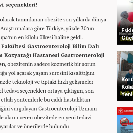
vi seçenekleri!
 olarak tanımlanan obezite son yıllarda dünya
. Araştırmalara göre Türkiye, yüzde 30’un
Eski
pa’nın en kilolu ülkesi haline geldi.
Güçlü
Fakültesi Gastroenteroloji Bilim Dalı
m Kozyatağı Hastanesi Gastroenteroloji
en
, obezitenin sadece kozmetik bir sorun
ığa yol açarak yaşam süresini kısalttığını
Koru
zde teknoloji ve tıptaki hızlı gelişmeler
Kola
l tedavi seçenekleri ortaya çıktığını, son
Yeni
 etkili yöntemlerle bu ciddi hastalıktan
ğini vurgulayan Gastroenteroloji Uzmanı
de alarm veren obezitede en yeni tedavi
uyarılar ve önerilerde bulundu.