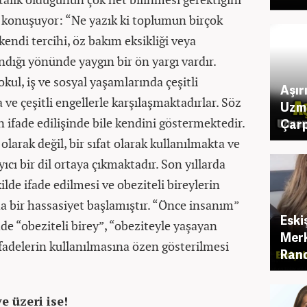
e konuşuyor: “Ne yazık ki toplumun birçok
endi tercihi, öz bakım eksikliği veya
ığı yönünde yaygın bir ön yargı vardır.
kul, iş ve sosyal yaşamlarında çeşitli
Aşır
ve çeşitli engellerle karşılaşmaktadırlar. Söz
Uzm
n ifade edilişinde bile kendini göstermektedir.
Çarp
 olarak değil, bir sıfat olarak kullanılmakta ve
yıcı bir dil ortaya çıkmaktadır. Son yıllarda
ilde ifade edilmesi ve obeziteli bireylerin
 bir hassasiyet başlamıştır. “Önce insanım”
Eski
de “obeziteli birey”, “obeziteyle yaşayan
Merk
 ifadelerin kullanılmasına özen gösterilmesi
Rand
e üzeri ise!