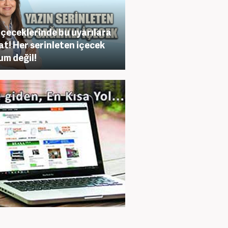
içeceklerinde bu uyarılara
at! Her serinleten içecek
m değil!