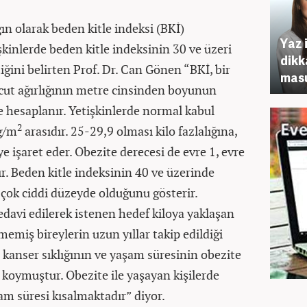
ın olarak beden kitle indeksi (BKİ)
Yaz 
şkinlerde beden kitle indeksinin 30 ve üzeri
dikk
iğini belirten Prof. Dr. Can Gönen “BKİ, bir
masu
cut ağırlığının metre cinsinden boyunun
e hesaplanır. Yetişkinlerde normal kabul
2
kg/m
arasıdır. 25-29,9 olması kilo fazlalığına,
e işaret eder. Obezite derecesi de evre 1, evre
lır. Beden kitle indeksinin 40 ve üzerinde
 çok ciddi düzeyde olduğunu gösterir.
edavi edilerek istenen hedef kiloya yaklaşan
lmemiş bireylerin uzun yıllar takip edildiği
e kanser sıklığının ve yaşam süresinin obezite
ya koymuştur. Obezite ile yaşayan kişilerde
şam süresi kısalmaktadır” diyor.