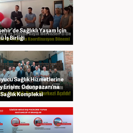
şehir’de Sağlıklı Yaşam İçin
 İş Birliği
yucu Sağlık Hizmetlerine
y Erişim: Odunpazarı’na
 Sağlık Kompleksi