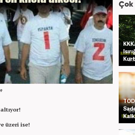
Çok
KKKA
Isır
Kurt
69
TOD 
Sade
altıyor!
Kalk
e üzeri ise!