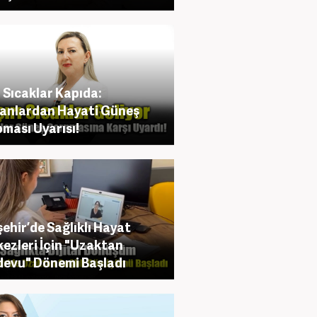
ı Sıcaklar Kapıda:
anlardan Hayati Güneş
ması Uyarısı!
şehir’de Sağlıklı Hayat
ezleri İçin "Uzaktan
evu" Dönemi Başladı