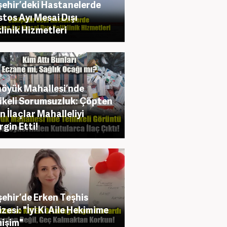
şehir’deki Hastanelerde
tos Ayı Mesai Dışı
klinik Hizmetleri
öyük Mahallesi’nde
ikeli Sorumsuzluk: Çöpten
n İlaçlar Mahalleliyi
rgin Etti!
şehir’de Erken Teşhis
zesi: "İyi Ki Aile Hekimime
işim"