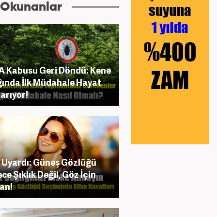
 Okunanlar
 Kabusu Geri Döndü: Kene
ığında İlk Müdahale Hayat
arıyor!
Uyardı: Güneş Gözlüğü
ce Şıklık Değil, Göz İçin
an!