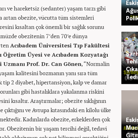
Eski
arı ve hareketsiz (sedanter) yaşam tarzı gibi
Ağus
la artan obezite, vücutta tüm sistemleri
Poli
esini kısaltan çok önemli bir sağlık sorunu
nümüzde obezitenin 7’den 70’e dünya
irten
Acıbadem Üniversitesi Tıp Fakültesi
Şarh
lı Öğretim Üyesi ve Acıbadem Kozyatağı
Tehl
i Uzmanı Prof. Dr. Can Gönen
, “Normalin
Çıka
yaşam kalitesini bozmanın yanı sıra tüm
Tedi
k tip 2 diyabet, hipertansiyon, kalp ve damar
sorunları gibi hastalıklara yakalanma riskini
ini kısaltır. Araştırmalar; obezite sıklığının
çıktığını ve Avrupa kıtasındaki en kilolu ülke
ektedir. Kadınlarda obezite, erkeklerden çok
Eski
Muci
r. Obezitenin bir yaşam tercihi değil, tedavi
Gitm
talık olduğunun çok net bilinmesi gerektiğini