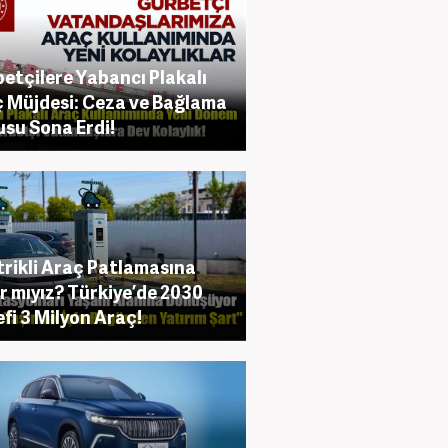
etçilere Yabancı Plakalı
 Müjdesi: Ceza ve Bağlama
su Sona Erdi!
trikli Araç Patlamasına
r mıyız? Türkiye’de 2030
fi 3 Milyon Araç!