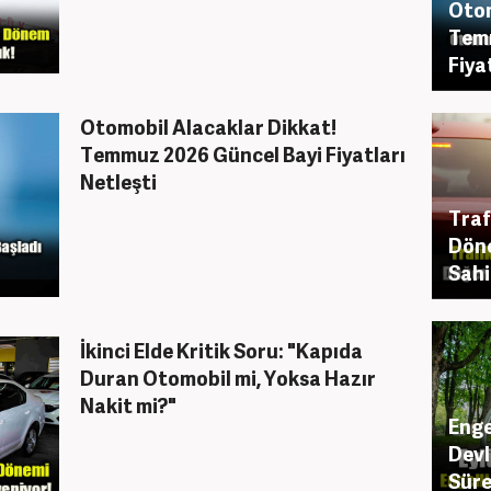
Otom
Temm
Fiya
Otomobil Alacaklar Dikkat!
Temmuz 2026 Güncel Bayi Fiyatları
Netleşti
Traf
Döne
Sahi
İkinci Elde Kritik Soru: "Kapıda
Duran Otomobil mi, Yoksa Hazır
Nakit mi?"
Enge
Devl
Süre