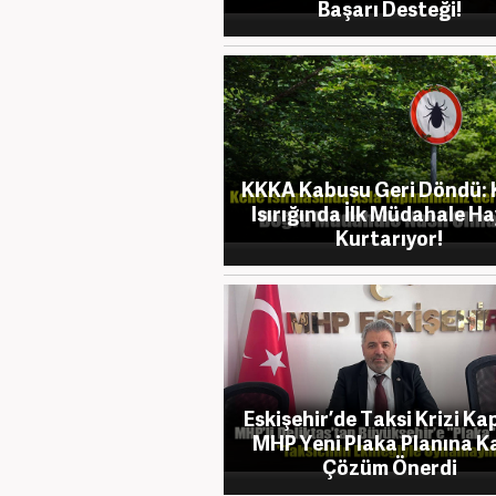
Başarı Desteği!
KKKA Kabusu Geri Döndü: 
Isırığında İlk Müdahale H
Kurtarıyor!
Eskişehir’de Taksi Krizi Ka
MHP Yeni Plaka Planına K
Çözüm Önerdi