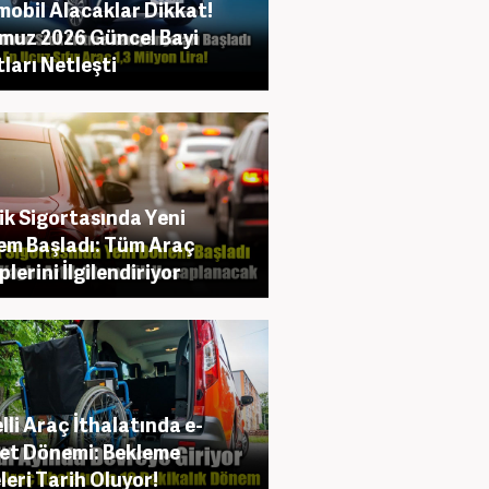
obil Alacaklar Dikkat!
uz 2026 Güncel Bayi
tları Netleşti
ik Sigortasında Yeni
m Başladı: Tüm Araç
plerini İlgilendiriyor
lli Araç İthalatında e-
et Dönemi: Bekleme
leri Tarih Oluyor!