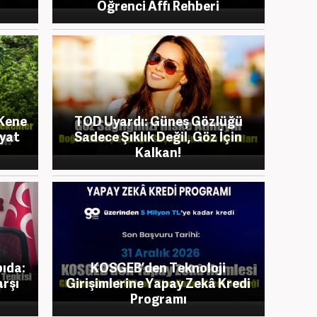
Öğrenci Affı Rehberi
Kene
TOD Uyardı: Güneş Gözlüğü
ayat
Sadece Şıklık Değil, Göz İçin
Kalkan!
pıda:
KOSGEB’den Teknoloji
arşı
Girişimlerine Yapay Zekâ Kredi
Programı