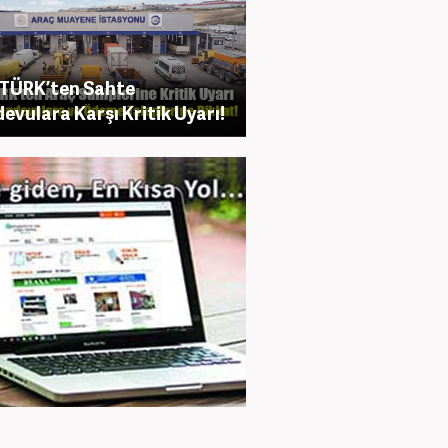
TÜRK’ten Sahte
evulara Karşı Kritik Uyarı!