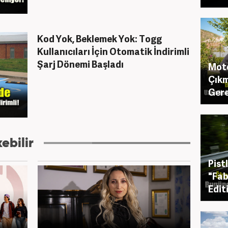
Kod Yok, Beklemek Yok: Togg
Kullanıcıları İçin Otomatik İndirimli
Şarj Dönemi Başladı
Moto
Çıkm
Gere
ebilir
Pist
"Fab
Edit