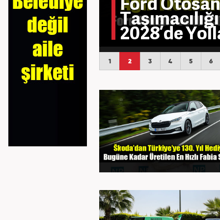
TOGG’dan D
Kampanyası: 
Sıfır Faizli K
1
2
3
4
5
6
16
17