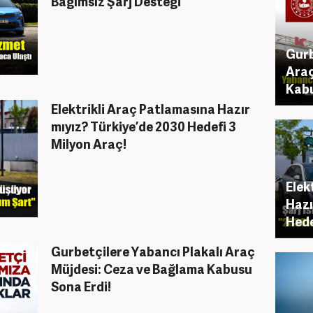
Bağımsız Şarj Desteği
Gurb
Araç
Kabu
Elektrikli Araç Patlamasına Hazır
mıyız? Türkiye’de 2030 Hedefi 3
Milyon Araç!
Elek
Hazı
Hede
Gurbetçilere Yabancı Plakalı Araç
Müjdesi: Ceza ve Bağlama Kabusu
Sona Erdi!