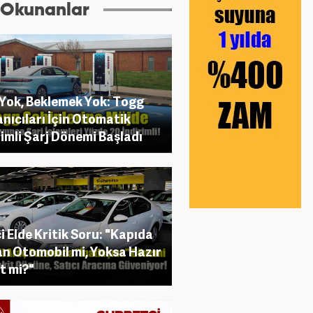
 Okunanlar
Yok, Beklemek Yok: Togg
anıcıları İçin Otomatik
rimli Şarj Dönemi Başladı
ci Elde Kritik Soru: "Kapıda
n Otomobil mi, Yoksa Hazır
t mi?"