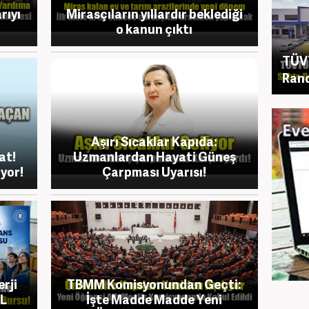
rıyı
Mirasçıların yıllardır beklediği
o kanun çıktı
TÜV
Rand
Aşırı Sıcaklar Kapıda:
at!
Uzmanlardan Hayati Güneş
ıyor!
Çarpması Uyarısı!
rji
TBMM Komisyonundan Geçti:
TL
İşte Madde Madde Yeni