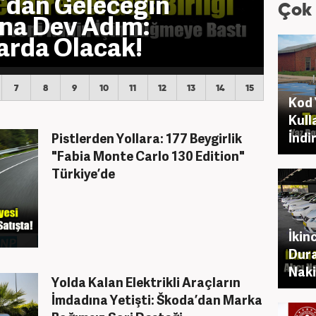
ev Ağustos
Çok
3 Ay Ertelemeli,
redi Fırsatı!
7
8
9
10
11
12
13
14
15
Kod 
18
19
20
21
22
Kull
İndi
Pistlerden Yollara: 177 Beygirlik
"Fabia Monte Carlo 130 Edition"
Türkiye’de
İkin
Dura
Naki
Yolda Kalan Elektrikli Araçların
İmdadına Yetişti: Škoda’dan Marka