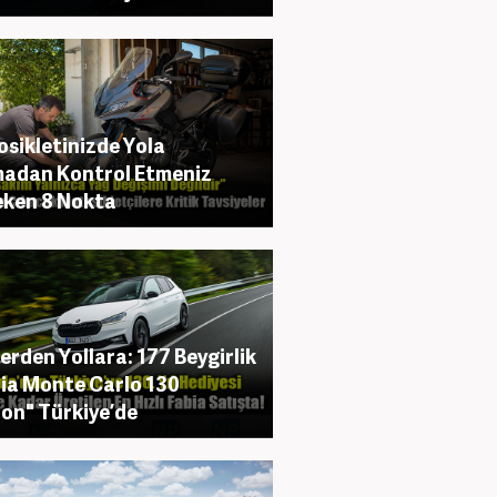
sikletinizde Yola
adan Kontrol Etmeniz
ken 8 Nokta
lerden Yollara: 177 Beygirlik
ia Monte Carlo 130
ion" Türkiye’de