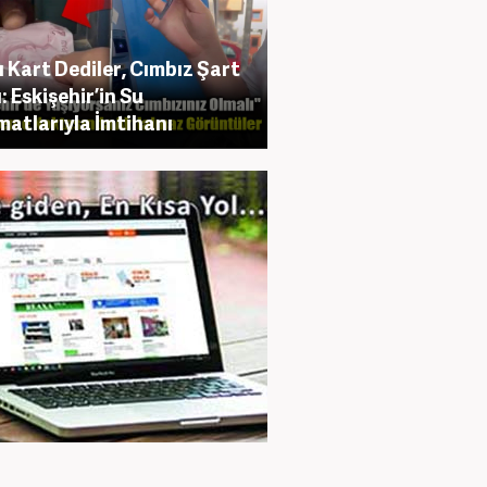
lı Kart Dediler, Cımbız Şart
: Eskişehir’in Su
atlarıyla İmtihanı