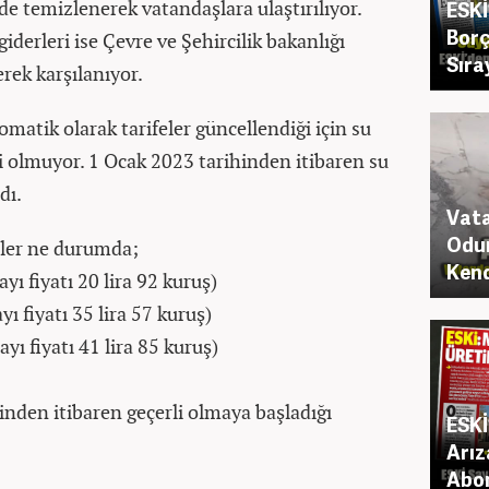
de temizlenerek vatandaşlara ulaştırılıyor.
ESKİ
Borç
giderleri ise Çevre ve Şehircilik bakanlığı
Sıra
erek karşılanıyor.
omatik olarak tarifeler güncellendiği için su
olmuyor. 1 Ocak 2023 tarihinden itibaren su
dı.
Vata
Odun
feler ne durumda;
Kend
yı fiyatı 20 lira 92 kuruş)
yı fiyatı 35 lira 57 kuruş)
ayı fiyatı 41 lira 85 kuruş)
hinden itibaren geçerli olmaya başladığı
ESKİ
Arız
Abo