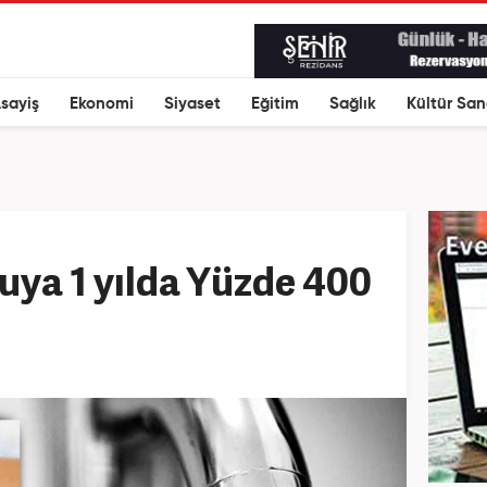
sayiş
Ekonomi
Siyaset
Eğitim
Sağlık
Kültür San
suya 1 yılda Yüzde 400