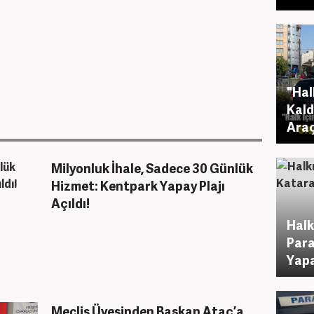
"Hal
Kald
Araç
Milyonluk İhale, Sadece 30 Günlük
Hizmet: Kentpark Yapay Plajı
Açıldı!
Halk
Para
Yapa
Meclis Üyesinden Başkan Ataç’a