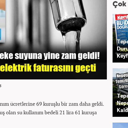
Çok
Tepe
Duru
Key
3
Tepe
Nepo
anım ücretlerine 69 kuruşlu bir zam daha geldi.
Kaldı
ş olan su kullanım bedeli 21 lira 61 kuruşa