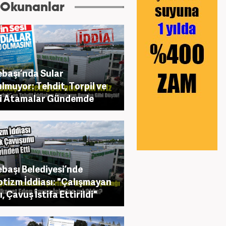
 Okunanlar
başı’nda Sular
lmuyor: Tehdit, Torpil ve
fi Atamalar Gündemde
başı Belediyesi’nde
tizm İddiası: "Çalışmayan
, Çavuş İstifa Ettirildi"