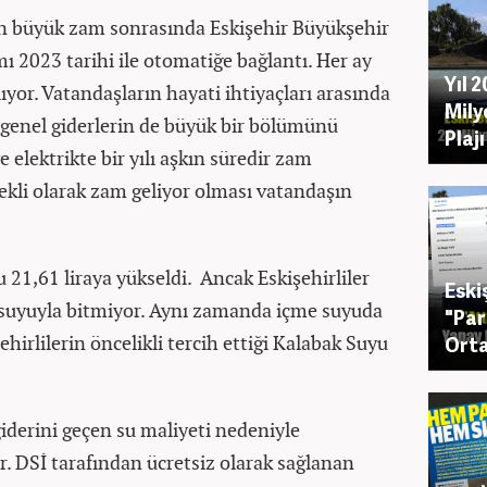
an büyük zam sonrasında Eskişehir Büyükşehir
ı 2023 tarihi ile otomatiğe bağlantı. Her ay
Yıl 
yor. Vatandaşların hayati ihtiyaçları arasında
Mily
u genel giderlerin de büyük bir bölümünü
Plaj
 elektrikte bir yılı aşkın süredir zam
kli olarak zam geliyor olması vatandaşın
u 21,61 liraya yükseldi. Ancak Eskişehirliler
Eski
e suyuyla bitmiyor. Aynı zamanda içme suyuda
"Par
irlilerin öncelikli tercih ettiği Kalabak Suyu
Orta
k giderini geçen su maliyeti nedeniyle
r. DSİ tarafından ücretsiz olarak sağlanan