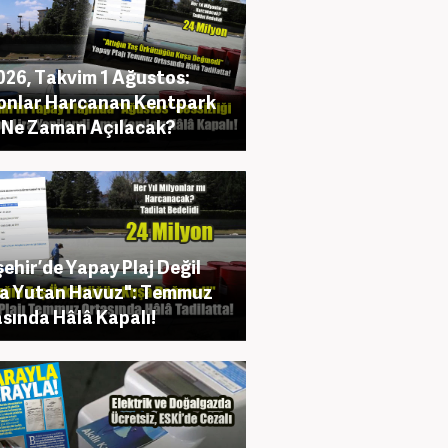
2026, Takvim 1 Ağustos:
onlar Harcanan Kentpark
ı Ne Zaman Açılacak?
şehir’de Yapay Plaj Değil
a Yutan Havuz": Temmuz
sında Hâlâ Kapalı!