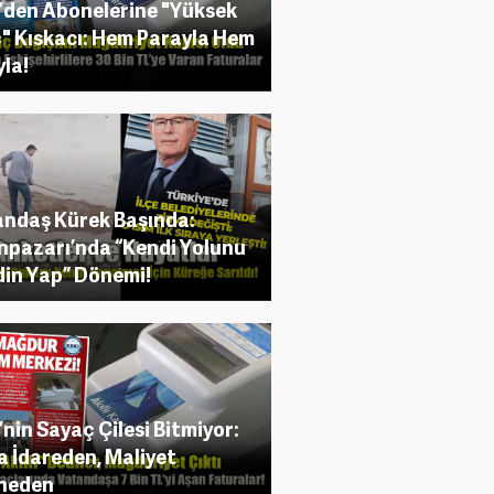
’den Abonelerine "Yüksek
" Kıskacı: Hem Parayla Hem
yla!
ndaş Kürek Başında:
pazarı’nda “Kendi Yolunu
in Yap” Dönemi!
’nin Sayaç Çilesi Bitmiyor:
a İdareden, Maliyet
neden