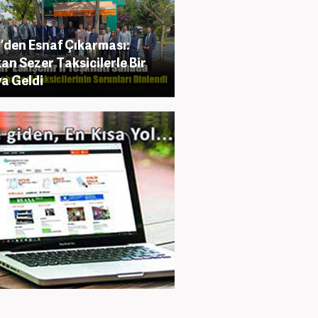
den Esnaf Çıkarması:
an Sezer Taksicilerle Bir
a Geldi