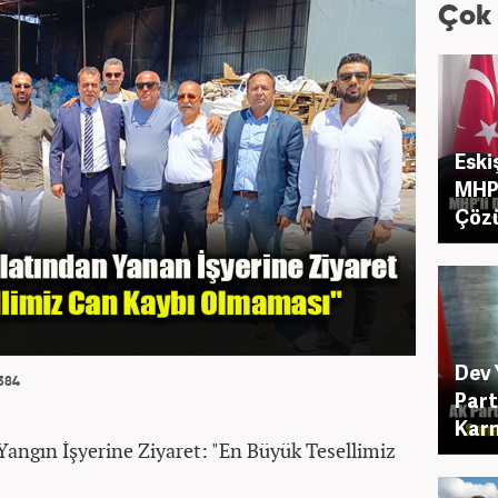
Çok
Eski
MHP 
Çöz
Dev 
384
Part
Karn
angın İşyerine Ziyaret: "En Büyük Tesellimiz