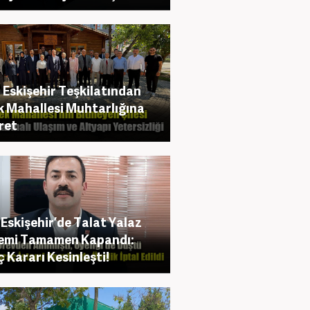
Eskişehir Teşkilatından
 Mahallesi Muhtarlığına
ret
Eskişehir’de Talat Yalaz
emi Tamamen Kapandı:
ç Kararı Kesinleşti!