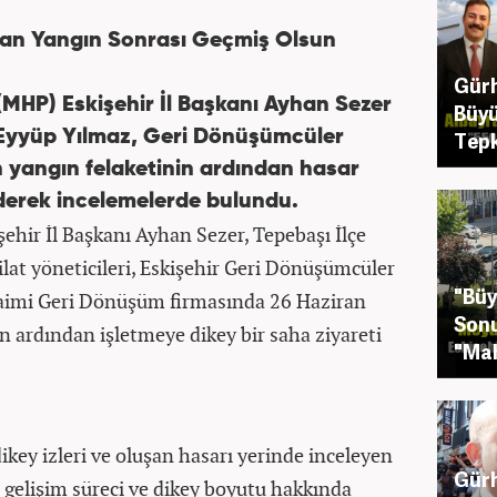
dan Yangın Sonrası Geçmiş Olsun
Gürh
 (MHP) Eskişehir İl Başkanı Ayhan Sezer
Büyü
 Eyyüp Yılmaz, Geri Dönüşümcüler
Tepk
 yangın felaketinin ardından hasar
ederek incelemelerde bulundu.
işehir İl Başkanı Ayhan Sezer, Tepebaşı İlçe
lat yöneticileri, Eskişehir Geri Dönüşümcüler
"Büy
 Daimi Geri Dönüşüm firmasında 26 Haziran
Sonu
 ardından işletmeye dikey bir saha ziyareti
"Mah
ikey izleri ve oluşan hasarı yerinde inceleyen
Gürh
n gelişim süreci ve dikey boyutu hakkında