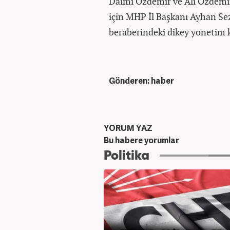
Daimi Özdemir ve Ali Özdemir
için MHP İl Başkanı Ayhan Sez
beraberindeki dikey yönetim k
Gönderen: haber
YORUM YAZ
Bu habere yorumlar
Politika