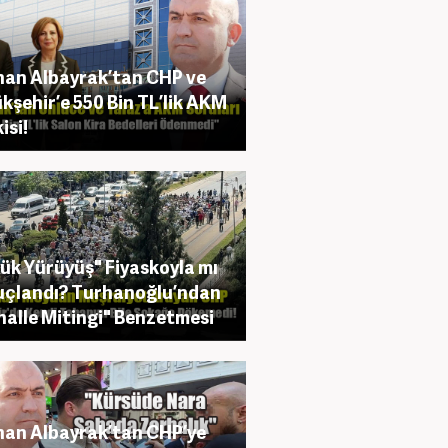
an Albayrak’tan CHP ve
kşehir’e 550 Bin TL’lik AKM
isi!
ük Yürüyüş" Fiyaskoyla mı
çlandı? Turhanoğlu’ndan
alle Mitingi" Benzetmesi
an Albayrak’tan CHP’ye