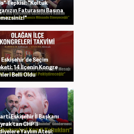
s" Tepkisi: "Koltuk
anızın Faturasını Basına
mezsiniz!"
Eskişehir’de Seçim
keti: 14 İlçenin Kongre
hleri Belli Oldu
arti Eskişehir İl Başkanı
yrak’tan CHP’li
diyelere Yaylım Ateşi: