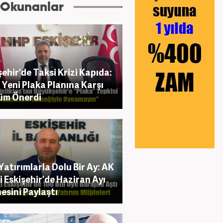
 Okunanlar
şehir’de Taksi Krizi Kapıda:
Yeni Plaka Planına Karşı
üm Önerdi
Yatırımlarla Dolu Bir Ay: AK
i Eskişehir’de Haziran Ayı
esini Paylaştı