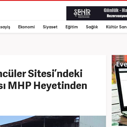
sayiş
Ekonomi
Siyaset
Eğitim
Sağlık
Kültür San
üler Sitesi’ndeki
sı MHP Heyetinden