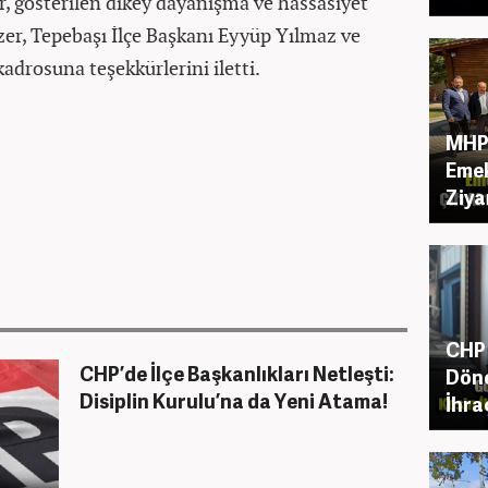
, gösterilen dikey dayanışma ve hassasiyet
er, Tepebaşı İlçe Başkanı Eyyüp Yılmaz ve
adrosuna teşekkürlerini iletti.
MHP 
Emek
Ziya
CHP 
CHP’de İlçe Başkanlıkları Netleşti:
Dön
Disiplin Kurulu’na da Yeni Atama!
İhra