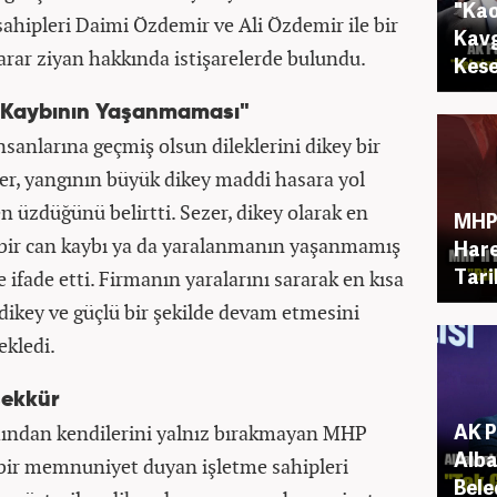
"Kao
a sahipleri Daimi Özdemir ve Ali Özdemir ile bir
Kavg
arar ziyan hakkında istişarelerde bulundu.
Kese
n Kaybının Yaşanmaması"
insanlarına geçmiş olsun dileklerini dikey bir
er, yangının büyük dikey maddi hasara yol
n üzdüğünü belirtti. Sezer, dikey olarak en
MHP 
i bir can kaybı ya da yaralanmanın yaşanmamış
Hare
Tari
 ifade etti. Firmanın yaralarını sararak en kısa
 dikey ve güçlü bir şekilde devam etmesini
ekledi.
şekkür
AK P
rdından kendilerini yalnız bırakmayan MHP
Alba
 bir memnuniyet duyan işletme sahipleri
Bele