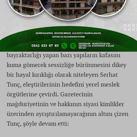
"Meslek Örgütlerinin Sessizliği Bizi En
Az Bu Olay Kadar Üzdü"
Saha ortasında yaşanan şiddet kadar,
Eskişehir
’de her fırsatta "basın özgürlüğü"
bayraktarlığı yapan bazı yapıların kafasını
kuma gömerek sessizliğe bürünmesini dikey
bir hayal kırıklığı olarak niteleyen Serhat
Tunç, eleştirilerinin hedefini yerel meslek
örgütlerine çevirdi. Gazetecinin
mağduriyetinin ve hakkının siyasi kimlikler
üzerinden ayrıştırılamayacağının altını çizen
Tunç, şöyle devam etti: