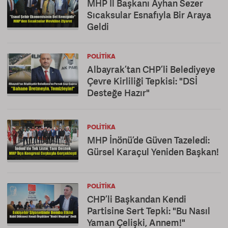
MHP İl Başkanı Ayhan Sezer
Sıcaksular Esnafıyla Bir Araya
Geldi
POLITIKA
Albayrak’tan CHP’li Belediyeye
Çevre Kirliliği Tepkisi: "DSİ
Desteğe Hazır"
POLITIKA
MHP İnönü’de Güven Tazeledi:
Gürsel Karaçul Yeniden Başkan!
POLITIKA
CHP’li Başkandan Kendi
Partisine Sert Tepki: "Bu Nasıl
Yaman Çelişki, Annem!"