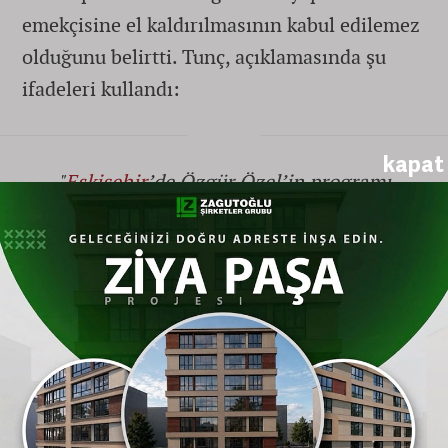
emekçisine el kaldırılmasının kabul edilemez
olduğunu belirtti. Tunç, açıklamasında şu
ifadeleri kullandı:
kapat
"
Eskişehir
’de Özgür Özel’in programı
sırasında görevini yapan basın mensuplarına
yönelik koruma ekibinin sert müdahalesi,
hangi siyasi görüşten olursa olsun kabul
edilemez. Gazeteciler kamu adına görev
yapar. Görevlerini yerine getirirken fiziki
müdahaleye veya baskıya maruz kalmaları,
sadece basın mensuplarına değil, halkın
haber alma hakkına da zarar verir."