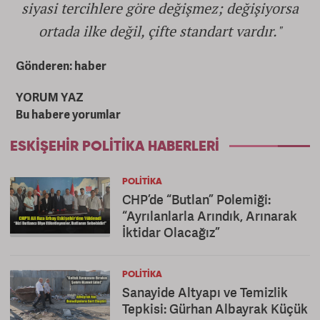
siyasi tercihlere göre değişmez; değişiyorsa
ortada ilke değil, çifte standart vardır."
Gönderen: haber
YORUM YAZ
Bu habere yorumlar
ESKIŞEHIR POLITIKA HABERLERI
POLITIKA
CHP’de “Butlan” Polemiği:
“Ayrılanlarla Arındık, Arınarak
İktidar Olacağız”
POLITIKA
Sanayide Altyapı ve Temizlik
Tepkisi: Gürhan Albayrak Küçük