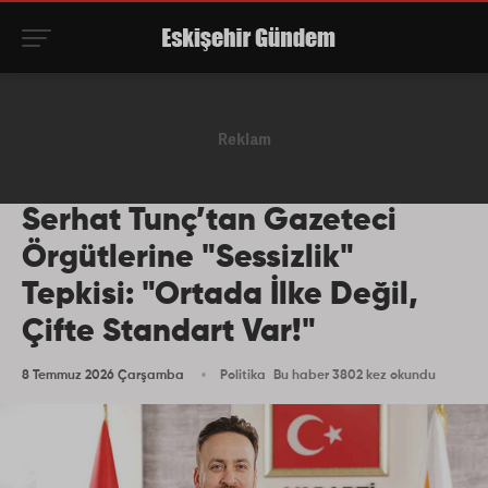
Serhat Tunç’tan Gazeteci
Örgütlerine "Sessizlik"
Tepkisi: "Ortada İlke Değil,
Çifte Standart Var!"
8 Temmuz 2026 Çarşamba
Politika
Bu haber 3802 kez okundu