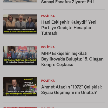
Sanayi Esnafını Ziyaret Etti
POLITIKA
Hani Eskişehir Kaleydi? Yeni
Parti’ye Geçişte Hesaplar
Tutmadı!
POLITIKA
MHP Eskişehir Teşkilatı
Beylikova’da Buluştu: 15. Olağan
Kongre Coşkusu
POLITIKA
Ahmet Ataç’ın “1972” Çelişkisi:
Siyasi Geçmişini mi Unuttu?