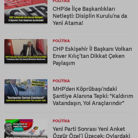
POLITIKA
CHP’de İlçe Başkanlıkları
Netleşti: Disiplin Kurulu’na da
Yeni Atama!
POLITIKA
CHP Eskişehir İl Başkanı Volkan
Enver Kılıç’tan Dikkat Çeken
Paylaşım
POLITIKA
MHP’den Köprübaşı’ndaki
Şantiye Alanına Tepki: "Kaldırım
Vatandaşın, Yol Araçlarındır"
POLITIKA
Yeni Parti Sonrası Yeni Anket
Özgür Özel’i Üzecek: Oylardaki