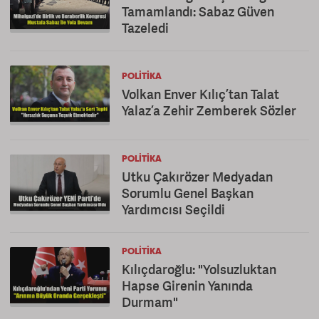
Tamamlandı: Sabaz Güven
Tazeledi
POLITIKA
Volkan Enver Kılıç’tan Talat
Yalaz’a Zehir Zemberek Sözler
POLITIKA
Utku Çakırözer Medyadan
Sorumlu Genel Başkan
Yardımcısı Seçildi
POLITIKA
Kılıçdaroğlu: "Yolsuzluktan
Hapse Girenin Yanında
Durmam"