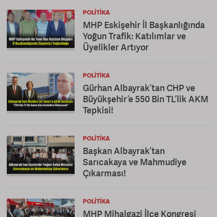
POLITIKA
MHP Eskişehir İl Başkanlığında
Yoğun Trafik: Katılımlar ve
Üyelikler Artıyor
POLITIKA
Gürhan Albayrak’tan CHP ve
Büyükşehir’e 550 Bin TL’lik AKM
Tepkisi!
POLITIKA
Başkan Albayrak’tan
Sarıcakaya ve Mahmudiye
Çıkarması!
POLITIKA
MHP Mihalgazi İlçe Kongresi