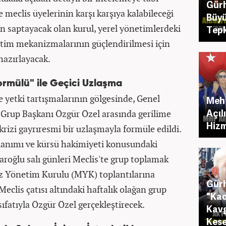
Gürh
e meclis üyelerinin karşı karşıya kalabileceği
Büyü
en saptayacak olan kurul, yerel yönetimlerdeki
Tepk
tim mekanizmalarının güçlendirilmesi için
hazırlayacak.
ormülü" ile Geçici Uzlaşma
ve yetki tartışmalarının gölgesinde, Genel
Meht
Açıl
 Grup Başkanı Özgür Özel arasında gerilime
Hizm
rizi gayrıresmi bir uzlaşmayla formüle edildi.
lanımı ve kürsü hakimiyeti konusundaki
daroğlu salı günleri Meclis'te grup toplamak
z Yönetim Kurulu (MYK) toplantılarına
Gürh
eclis çatısı altındaki haftalık olağan grup
"Kao
sıfatıyla Özgür Özel gerçekleştirecek.
Kavg
Kese