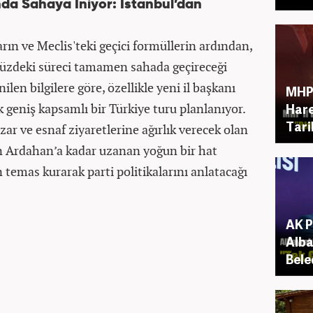
da Sahaya İniyor: İstanbul’dan
ın ve Meclis'teki geçici formüllerin ardından,
üzdeki süreci tamamen sahada geçireceği
ilen bilgilere göre, özellikle yeni il başkanı
MHP 
 geniş kapsamlı bir Türkiye turu planlanıyor.
Hare
Tari
ar ve esnaf ziyaretlerine ağırlık verecek olan
an Ardahan’a kadar uzanan yoğun bir hat
temas kurarak parti politikalarını anlatacağı
AK P
Alba
Bele