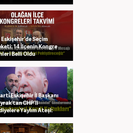
Eskişehir’de Seçim
keti: 14 İlçenin Kongre
hleri Belli Oldu
arti Eskişehir İl Başkanı
yrak’tan CHP’li
diyelere Yaylım Ateşi: