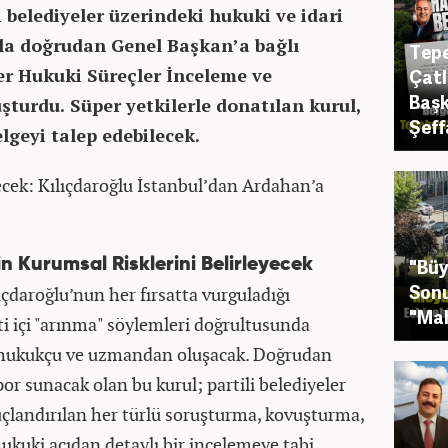
 belediyeler üzerindeki hukuki ve idari
la doğrudan Genel Başkan’a bağlı
Tepe
er Hukuki Süreçler İnceleme ve
Çatl
Başk
turdu. Süper yetkilerle donatılan kurul,
Şeff
lgeyi talep edebilecek.
ek: Kılıçdaroğlu İstanbul’dan Ardahan’a
"Büy
rin Kurumsal Risklerini Belirleyecek
Sonu
daroğlu’nun her fırsatta vurguladığı
"Mah
ti içi "arınma" söylemleri doğrultusunda
 5 hukukçu ve uzmandan oluşacak. Doğrudan
r sunacak olan bu kurul; partili belediyeler
çlandırılan her türlü soruşturma, kovuşturma,
hukuki açıdan detaylı bir incelemeye tabi