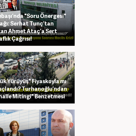
başı’nda "Soru Önergesi"
ağı: Serhat Tunç’tan
an Ahmet Ataç’a Sert
aflık Çağrısı!
ük Yürüyüş" Fiyaskoyla mı
çlandı? Turhanoğlu’ndan
alle Mitingi" Benzetmesi