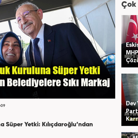
Çok
Eski
MHP 
Çöz
Dev 
609
Part
Karn
a Süper Yetki: Kılıçdaroğlu’ndan