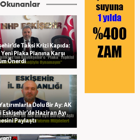
 Okunanlar
şehir’de Taksi Krizi Kapıda:
Yeni Plaka Planına Karşı
üm Önerdi
Yatırımlarla Dolu Bir Ay: AK
i Eskişehir’de Haziran Ayı
esini Paylaştı