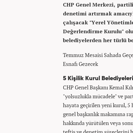
CHP Genel Merkezi, partili
denetimi artırmak amacıy
çalışacak "Yerel Yönetiml
Değerlendirme Kurulu" oluş
belediyelerden her türlü be
Temmuz Mesaisi Sahada Geçec
Esnafı Gezecek
5 Kişilik Kurul Belediyele
CHP Genel Başkanı Kemal Kılıç
"yolsuzlukla mücadele" ve par
hayata geçirilen yeni kurul,
genel başkanlık makamına rapo
hakkında yürütülen veya sonu
teftiş ve denetim süreçlerini 