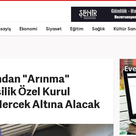
sayiş
Ekonomi
Siyaset
Eğitim
Sağlık
Kültür San
’ndan "Arınma"
ilik Özel Kurul
Mercek Altına Alacak