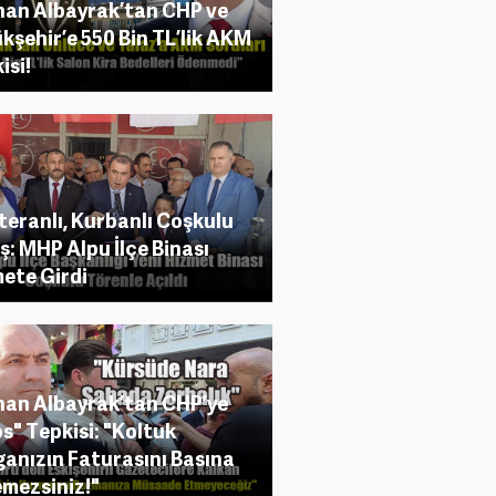
an Albayrak’tan CHP ve
kşehir’e 550 Bin TL’lik AKM
isi!
eranlı, Kurbanlı Coşkulu
ış: MHP Alpu İlçe Binası
ete Girdi
an Albayrak’tan CHP’ye
s" Tepkisi: "Koltuk
anızın Faturasını Basına
mezsiniz!"