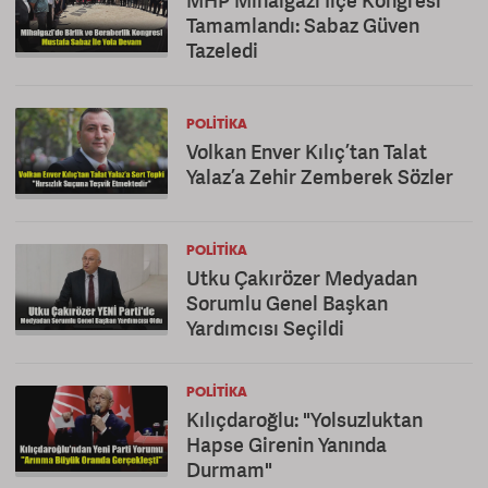
MHP Mihalgazi İlçe Kongresi
Tamamlandı: Sabaz Güven
Tazeledi
POLITIKA
Volkan Enver Kılıç’tan Talat
Yalaz’a Zehir Zemberek Sözler
POLITIKA
Utku Çakırözer Medyadan
Sorumlu Genel Başkan
Yardımcısı Seçildi
POLITIKA
Kılıçdaroğlu: "Yolsuzluktan
Hapse Girenin Yanında
Durmam"