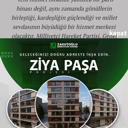
binası değil, aynı zamanda gönüllerin
birleştiği, kardeşliğin güçlendiği ve millet
sevdasının büyüdüğü bir hizmet merkezi
kapat
olacaktır. Milliyetçi Hareket Partisi, Genel
Başkanımız Dr. Devlet Bahçeli liderliğinde
devletin bekası ve Türkiye Yüzyılı hedefleri
doğrultusunda kararlılıkla çalışmaya devam
edecektir."
İlçede Geniş Kapsamlı Kurum ve Esnaf
Ziyaretleri
Kurdele kesimi ve ikramların ardından MHP
Eskişehir
İl Başkanı Ayhan Sezer ve İlçe
Başkanı Murat Işık liderliğindeki heyet,