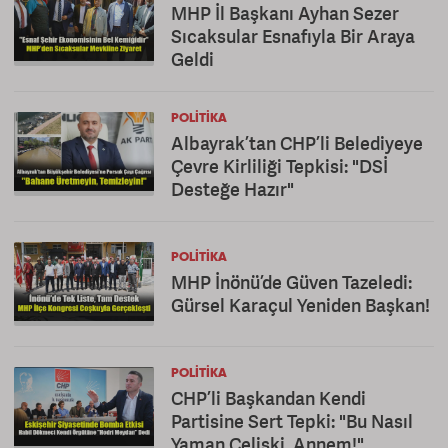
MHP İl Başkanı Ayhan Sezer
Sıcaksular Esnafıyla Bir Araya
Geldi
POLITIKA
Albayrak’tan CHP’li Belediyeye
Çevre Kirliliği Tepkisi: "DSİ
Desteğe Hazır"
POLITIKA
MHP İnönü’de Güven Tazeledi:
Gürsel Karaçul Yeniden Başkan!
POLITIKA
CHP’li Başkandan Kendi
Partisine Sert Tepki: "Bu Nasıl
Yaman Çelişki, Annem!"