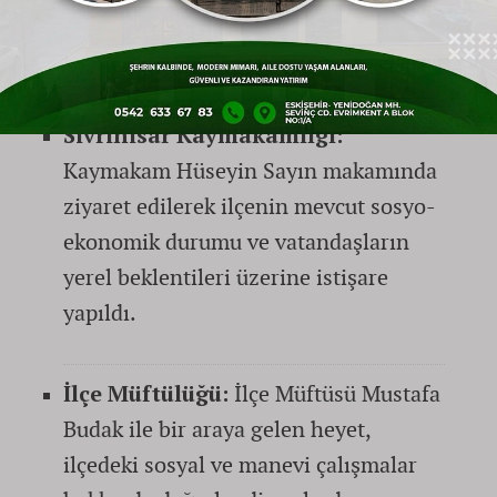
Sivrihisar genelinde bir dizi resmi ve sivil
toplum ziyaretinde bulundu:
Sivrihisar Kaymakamlığı:
Kaymakam Hüseyin Sayın makamında
ziyaret edilerek ilçenin mevcut sosyo-
ekonomik durumu ve vatandaşların
yerel beklentileri üzerine istişare
yapıldı.
İlçe Müftülüğü:
İlçe Müftüsü Mustafa
Budak ile bir araya gelen heyet,
ilçedeki sosyal ve manevi çalışmalar