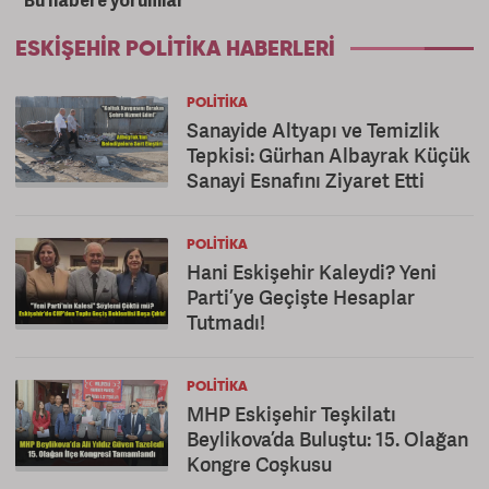
Bu habere yorumlar
ESKIŞEHIR POLITIKA HABERLERI
POLITIKA
Sanayide Altyapı ve Temizlik
Tepkisi: Gürhan Albayrak Küçük
Sanayi Esnafını Ziyaret Etti
POLITIKA
Hani Eskişehir Kaleydi? Yeni
Parti’ye Geçişte Hesaplar
Tutmadı!
POLITIKA
MHP Eskişehir Teşkilatı
Beylikova’da Buluştu: 15. Olağan
Kongre Coşkusu