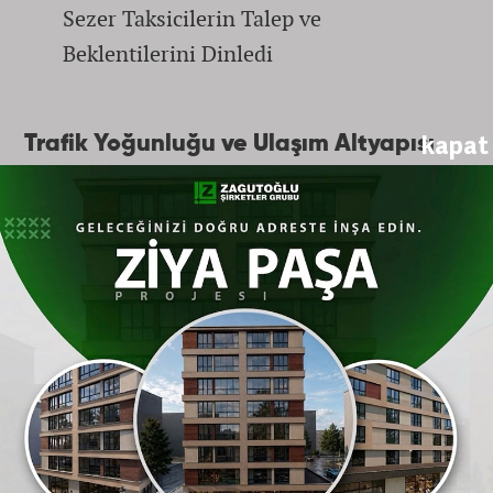
Sezer Taksicilerin Talep ve
Beklentilerini Dinledi
kapat
Trafik Yoğunluğu ve Ulaşım Altyapısı
Konuşuldu
Direksiyon sallayan esnafın günlük çalışma
hayatını zorlaştıran unsurların ilk sırasında
yer alan
Eskişehir
'in kronik
trafik
yoğunluğu ve ulaşım altyapısı
eksiklikleri
, kahvaltının en önemli gündem
maddelerini oluşturdu. Taksiciler, gün içinde
yollarda yaşadıkları aksaklıkları, durakların
fiziki şartlarını ve mesleki taleplerini ilk