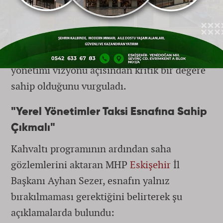
ağızdan İl Başkanı Ayhan Sezer'e aktararak
çözüm önerilerini paylaştı. Sezer ise kenti en
iyi tanıyanların başında taksicilerin geldiğini
belirterek, esnafın görüşlerinin şehir
yönetimi vizyonu açısından kritik bir değere
sahip olduğunu vurguladı.
"Yerel Yönetimler Taksi Esnafına Sahip
Çıkmalı"
Kahvaltı programının ardından saha
gözlemlerini aktaran MHP
Eskişehir
İl
Başkanı Ayhan Sezer, esnafın yalnız
bırakılmaması gerektiğini belirterek şu
açıklamalarda bulundu: