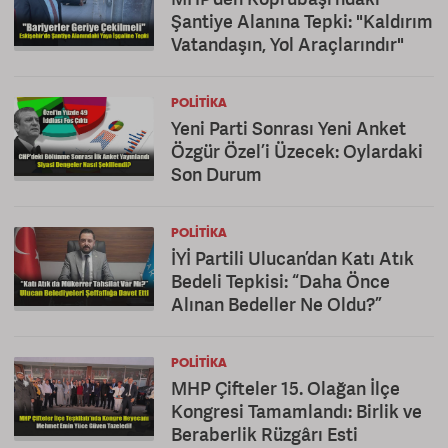
Şantiye Alanına Tepki: "Kaldırım
Vatandaşın, Yol Araçlarındır"
POLITIKA
Yeni Parti Sonrası Yeni Anket
Özgür Özel’i Üzecek: Oylardaki
Son Durum
POLITIKA
İYİ Partili Ulucan’dan Katı Atık
Bedeli Tepkisi: “Daha Önce
Alınan Bedeller Ne Oldu?”
POLITIKA
MHP Çifteler 15. Olağan İlçe
Kongresi Tamamlandı: Birlik ve
Beraberlik Rüzgârı Esti