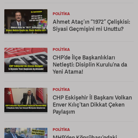
POLITIKA
Ahmet Ataç’ın “1972” Çelişkisi:
Siyasi Geçmişini mi Unuttu?
POLITIKA
CHP’de İlçe Başkanlıkları
Netleşti: Disiplin Kurulu’na da
Yeni Atama!
POLITIKA
CHP Eskişehir İl Başkanı Volkan
Enver Kılıç’tan Dikkat Çeken
Paylaşım
POLITIKA
MHP’den Köprübaşı’ndaki