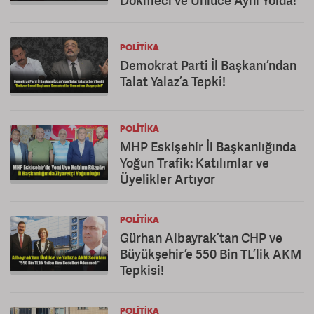
Dökmeci ve Ünlüce Aynı Yolda!
POLITIKA
Demokrat Parti İl Başkanı’ndan
Talat Yalaz’a Tepki!
POLITIKA
MHP Eskişehir İl Başkanlığında
Yoğun Trafik: Katılımlar ve
Üyelikler Artıyor
POLITIKA
Gürhan Albayrak’tan CHP ve
Büyükşehir’e 550 Bin TL’lik AKM
Tepkisi!
POLITIKA