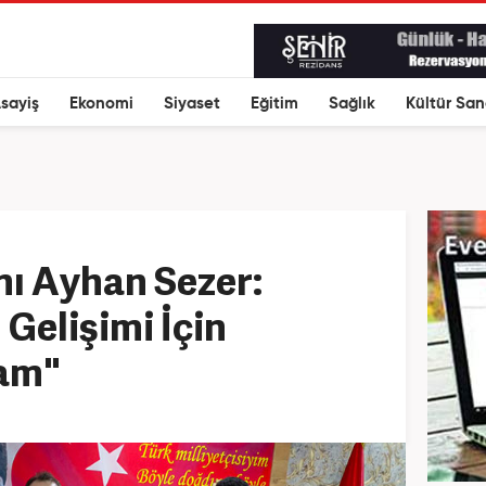
sayiş
Ekonomi
Siyaset
Eğitim
Sağlık
Kültür San
ı Ayhan Sezer:
 Gelişimi İçin
am"