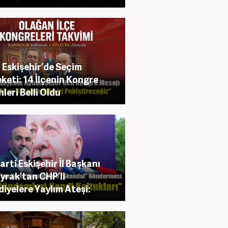
Eskişehir’de Seçim
keti: 14 İlçenin Kongre
hleri Belli Oldu
arti Eskişehir İl Başkanı
yrak’tan CHP’li
diyelere Yaylım Ateşi: