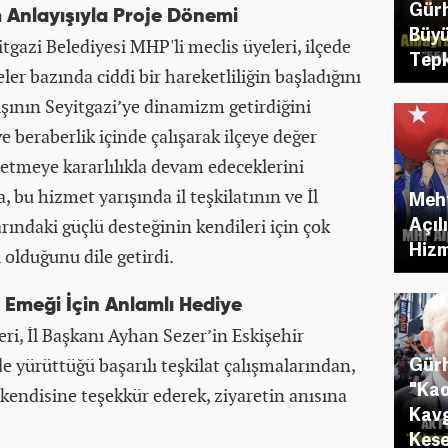
Gürh
m Anlayışıyla Proje Dönemi
Büyü
itgazi Belediyesi MHP'li meclis üyeleri, ilçede
Tepk
ler bazında ciddi bir hareketliliğin başladığını
ışının Seyitgazi’ye dinamizm getirdiğini
ve beraberlik içinde çalışarak ilçeye değer
etmeye kararlılıkla devam edeceklerini
a, bu hizmet yarışında il teşkilatının ve İl
Meht
Açıl
ındaki güçlü desteğinin kendileri için çok
Hizm
olduğunu dile getirdi.
t Emeği İçin Anlamlı Hediye
eri, İl Başkanı Ayhan Sezer’in Eskişehir
Gürh
e yürüttüğü başarılı teşkilat çalışmalarından,
"Kao
 kendisine teşekkür ederek, ziyaretin anısına
Kavg
Kese