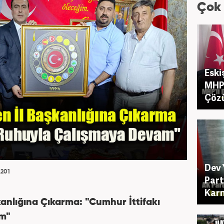
Çok
Eski
MHP 
Çöz
Dev 
.201
Part
Karn
anlığına Çıkarma: "Cumhur İttifakı
m"