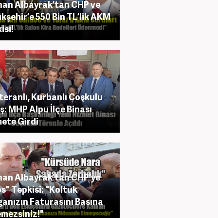
an Albayrak’tan CHP ve
kşehir’e 550 Bin TL’lik AKM
isi!
eranlı, Kurbanlı Coşkulu
ış: MHP Alpu İlçe Binası
ete Girdi
an Albayrak’tan CHP’ye
s" Tepkisi: "Koltuk
anızın Faturasını Basına
mezsiniz!"