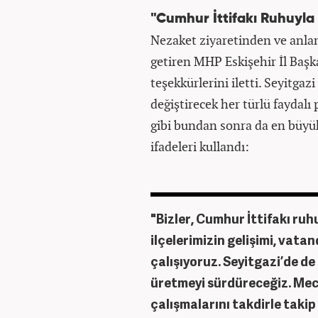
"Cumhur İttifakı Ruhuyla
Nezaket ziyaretinden ve anl
getiren MHP Eskişehir İl Başk
teşekkürlerini iletti. Seyitgaz
değiştirecek her türlü faydal
gibi bundan sonra da en büyük 
ifadeleri kullandı:
"Bizler, Cumhur İttifakı ruh
ilçelerimizin gelişimi, vata
çalışıyoruz. Seyitgazi’de de
üretmeyi sürdüreceğiz. Mecl
çalışmalarını takdirle takip