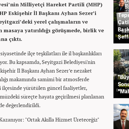
yesi’nin Milliyetçi Hareket Partili (MHP)
HP Eskişehir İl Başkanı Ayhan Sezer’i
Tepe
yitgazi’deki yerel çalışmaların ve
Çatl
Başk
 masaya yatırıldığı görüşmede, birlik ve
Şeff
na çıktı.
siyasetinde ilçe teşkilatları ile il başkanlıkları
rüyor. Bu kapsamda, Seyitgazi Belediyesi'nin
kişehir İl Başkanı Ayhan Sezer’e nezaket
"Büy
anlığı makamında samimi bir atmosferde
Sonu
 ilçesinde yürütülen güncel faaliyetler,
"Mah
ümüzdeki süreçte hayata geçirilmesi planlanan
lde değerlendirildi.
Kazanıyor: "Ortak Akılla Hizmet Üreteceğiz"