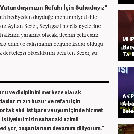
 Vatandaşımızın Refahı İçin Sahadayız"
amlı hediyeden duyduğu memnuniyeti dile
anı Ayhan Sezer, Seyitgazi meclis üyelerine
i halkının yararına olacak, ilçenin çehresini
MHP 
ı projenin ve çalışmanın bugüne kadar olduğu
Hare
destekçisi olacaklarını belirten Sezer, şu
Tari
unu ve disiplinini merkeze alarak
AK P
ndaşlarımızın huzur ve refahı için
Alba
 ortak akıl, istişare ve uyum içinde hizmet
Bele
is üyelerimizin sahadaki azimli
 ediyor, başarılarının devamını diliyorum."