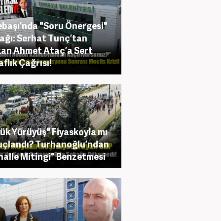
başı’nda "Soru Önergesi"
ağı: Serhat Tunç’tan
an Ahmet Ataç’a Sert
aflık Çağrısı!
ük Yürüyüş" Fiyaskoyla mı
çlandı? Turhanoğlu’ndan
alle Mitingi" Benzetmesi