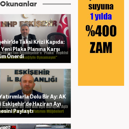
 Okunanlar
şehir’de Taksi Krizi Kapıda:
Yeni Plaka Planına Karşı
üm Önerdi
Yatırımlarla Dolu Bir Ay: AK
i Eskişehir’de Haziran Ayı
esini Paylaştı