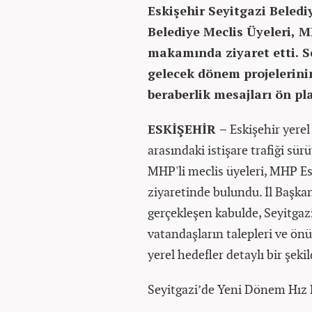
Eskişehir Seyitgazi Beledi
Belediye Meclis Üyeleri, M
makamında ziyaret etti. Se
gelecek dönem projelerinin
beraberlik mesajları ön pla
ESKİŞEHİR –
Eskişehir yerel 
arasındaki istişare trafiği sü
MHP'li meclis üyeleri, MHP Es
ziyaretinde bulundu. İl Başk
gerçekleşen kabulde, Seyitgazi
vatandaşların talepleri ve ön
yerel hedefler detaylı bir şeki
Seyitgazi’de Yeni Dönem Hız 