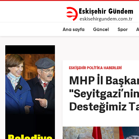
Ana sayfa
Güncel
Spor
A
ESKIŞEHIR POLITIKA HABERLERI
MHP İl Başkan
"Seyitgazi’nin
Desteğimiz T