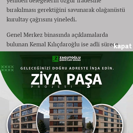
yeniden delegelerin özgür iradesine
bırakılması gerektiğini savunarak olağanüstü
kurultay çağrısını yineledi.
Genel Merkez binasında açıklamalarda
bulunan Kemal Kılıçdaroğlu ise adli sürece
kapat
atıfta bulunarak, mutlak butlan davasının
parti içindeki yansımalarına değindi ve
süreçte sorumluluğu bulunan aktörlere
yönelik sert eleştirilerde bulunarak parti içi
disiplin mesajı verdi.
Eskişehir
Milletvekilleri Farklı
Adreslerde Saf Tuttu
Ankara’da yaşanan bu liderlik ve meşruiyet