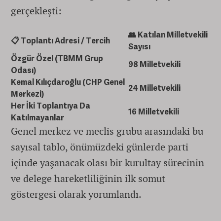
gerçekleşti:
👥 Katılan Milletvekili
📋 Toplantı Adresi / Tercih
Sayısı
Özgür Özel (TBMM Grup
98 Milletvekili
Odası)
Kemal Kılıçdaroğlu (CHP Genel
24 Milletvekili
Merkezi)
Her İki Toplantıya Da
16 Milletvekili
Katılmayanlar
Genel merkez ve meclis grubu arasındaki bu
sayısal tablo, önümüzdeki günlerde parti
içinde yaşanacak olası bir kurultay sürecinin
ve delege hareketliliğinin ilk somut
göstergesi olarak yorumlandı.