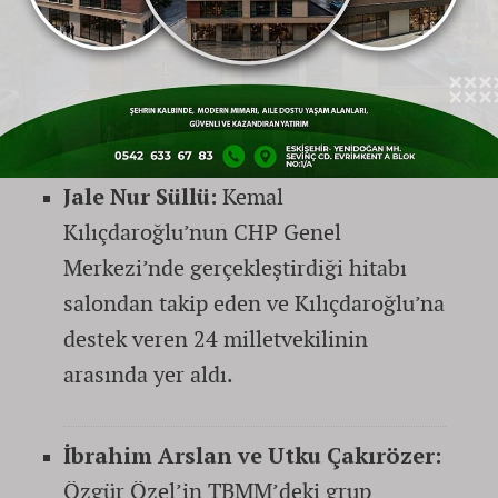
yarışı, CHP’nin
Eskişehir
’deki parlamento
temsilcilerini de ikiye böldü. Şehrin üç CHP
milletvekili farklı salonlarda yer alarak siyasi
duruşlarını ortaya koydu:
Jale Nur Süllü:
Kemal
Kılıçdaroğlu’nun CHP Genel
Merkezi’nde gerçekleştirdiği hitabı
salondan takip eden ve Kılıçdaroğlu’na
destek veren 24 milletvekilinin
arasında yer aldı.
İbrahim Arslan ve Utku Çakırözer:
Özgür Özel’in TBMM’deki grup