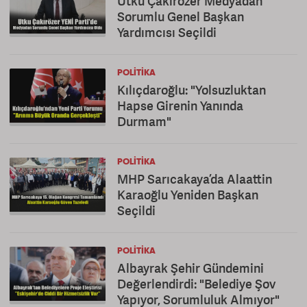
Utku Çakırözer Medyadan
Sorumlu Genel Başkan
Yardımcısı Seçildi
POLITIKA
Kılıçdaroğlu: "Yolsuzluktan
Hapse Girenin Yanında
Durmam"
POLITIKA
MHP Sarıcakaya’da Alaattin
Karaoğlu Yeniden Başkan
Seçildi
POLITIKA
Albayrak Şehir Gündemini
Değerlendirdi: "Belediye Şov
Yapıyor, Sorumluluk Almıyor"