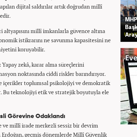
pılan dijital saldırılar artık doğrudan millî
edir.
MHP’
Başk
i altyapısını millî imkanlarla güvence altına
Aray
onomik istikrarını ne savunma kapasitesini ne
yetini koruyabilir.
:
Yapay zekâ, karar alma süreçlerini
asyon noktasında ciddi riskler barındırıyor.
 içerikler toplumsal psikolojiyi ve demokratik
. Bu teknolojiyi etik ve stratejik boyutuyla ele
sli Görevine Odaklandı
ve millî irade merkezli sessiz bir devrim
n Erdoğan, geçmiş dönemlerde Millî Güvenlik