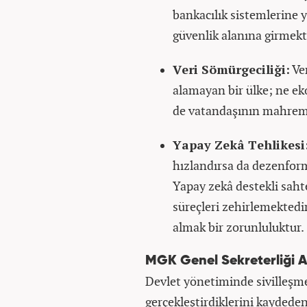
bankacılık sistemlerine ya
güvenlik alanına girmekt
Veri Sömürgeciliği:
Ver
alamayan bir ülke; ne ek
de vatandaşının mahremi
Yapay Zekâ Tehlikesi
hızlandırsa da dezenform
Yapay zekâ destekli sahte
süreçleri zehirlemektedir
almak bir zorunluluktur.
MGK Genel Sekreterliği A
Devlet yönetiminde sivilleşme 
gerçekleştirdiklerini kaydede