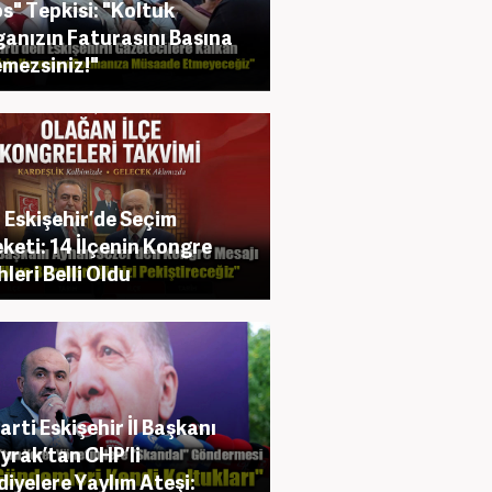
s" Tepkisi: "Koltuk
anızın Faturasını Basına
mezsiniz!"
Eskişehir’de Seçim
keti: 14 İlçenin Kongre
hleri Belli Oldu
arti Eskişehir İl Başkanı
yrak’tan CHP’li
diyelere Yaylım Ateşi: