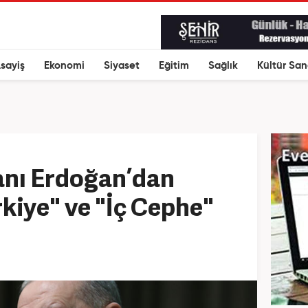
sayiş
Ekonomi
Siyaset
Eğitim
Sağlık
Kültür San
nı Erdoğan’dan
kiye" ve "İç Cephe"