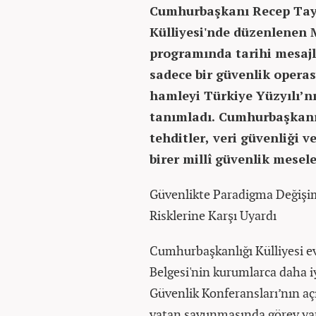
Cumhurbaşkanı Recep Tay
Külliyesi'nde düzenlenen M
programında tarihi mesajl
sadece bir güvenlik opera
hamleyi Türkiye Yüzyılı’nı
tanımladı. Cumhurbaşkanı 
tehditler, veri güvenliği
birer millî güvenlik mesele
Güvenlikte Paradigma Değişim
Risklerine Karşı Uyardı
Cumhurbaşkanlığı Külliyesi ev
Belgesi'nin kurumlarca daha iy
Güvenlik Konferansları’nın a
vatan savunmasında görev yap