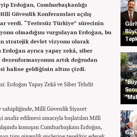
yip Erdoğan, Cumhurbaşkanlığı
illî Güvenlik Konferansları açılış
ar verdi. “Terörsüz Türkiye” sürecinin
Gürh
Büyü
syonu olmadığını vurgulayan Erdoğan, bu
Tepk
n stratejik devlet vizyonu olarak
Erdoğan ayrıca yapay zekâ, siber
 ve dezenformasyonun artık doğrudan
si haline geldiğinin altını çizdi.
"Büy
i: Erdoğan Yapay Zekâ ve Siber Tehdit
Sonu
"Mah
 sahipliğinde, Millî Güvenlik Siyaset
i analiz edilmesi amacıyla başlatılan Millî
çılışında konuşan Cumhurbaşkanı Erdoğan,
Gürh
an tüm güvenlik güçlerine teşekkür ederek