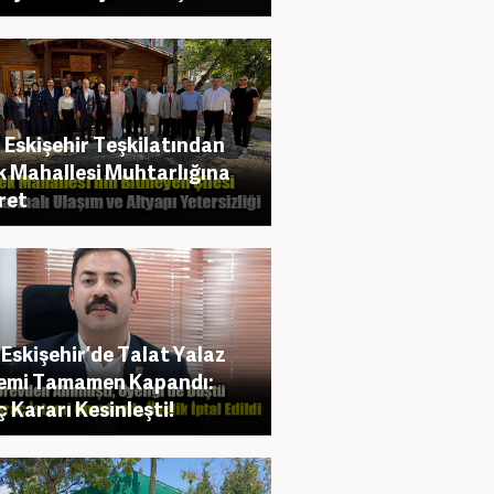
Eskişehir Teşkilatından
 Mahallesi Muhtarlığına
ret
Eskişehir’de Talat Yalaz
emi Tamamen Kapandı:
ç Kararı Kesinleşti!