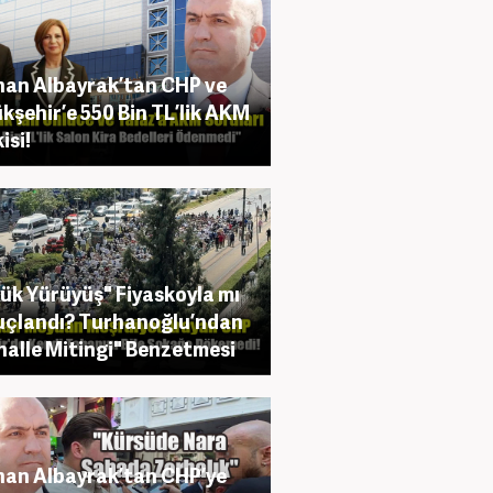
an Albayrak’tan CHP ve
kşehir’e 550 Bin TL’lik AKM
isi!
ük Yürüyüş" Fiyaskoyla mı
çlandı? Turhanoğlu’ndan
alle Mitingi" Benzetmesi
an Albayrak’tan CHP’ye