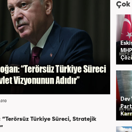
Çok
Eski
MHP 
Çöz
Dev 
.010
Part
Karn
Terörsüz Türkiye Süreci, Stratejik
r”