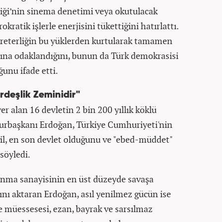
iği’nin sinema denetimi veya okutulacak
okratik işlerle enerjisini tükettiğini hatırlattı.
kreterliğin bu yüklerden kurtularak tamamen
arına odaklandığını, bunun da Türk demokrasisi
unu ifade etti.
rdeşlik Zeminidir"
 alan 16 devletin 2 bin 200 yıllık köklü
urbaşkanı Erdoğan, Türkiye Cumhuriyeti'nin
ğil, en son devlet olduğunu ve "ebed-müddet"
söyledi.
unma sanayisinin en üst düzeyde savaşa
nı aktaran Erdoğan, asıl yenilmez gücün ise
ile müessesesi, ezan, bayrak ve sarsılmaz