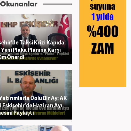
 Okunanlar
şehir’de Taksi Krizi Kapıda:
Yeni Plaka Planına Karşı
üm Önerdi
Yatırımlarla Dolu Bir Ay: AK
i Eskişehir’de Haziran Ayı
esini Paylaştı