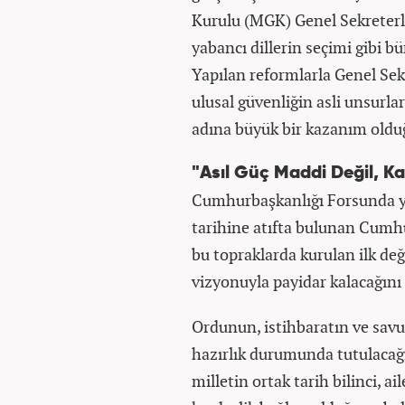
Kurulu (MGK) Genel Sekreterl
yabancı dillerin seçimi gibi bür
Yapılan reformlarla Genel Se
ulusal güvenliğin asli unsurl
adına büyük bir kazanım olduğ
"Asıl Güç Maddi Değil, Ka
Cumhurbaşkanlığı Forsunda yer
tarihine atıfta bulunan Cumh
bu topraklarda kurulan ilk de
vizyonuyla payidar kalacağını 
Ordunun, istihbaratın ve sav
hazırlık durumunda tutulacağı
milletin ortak tarih bilinci, a