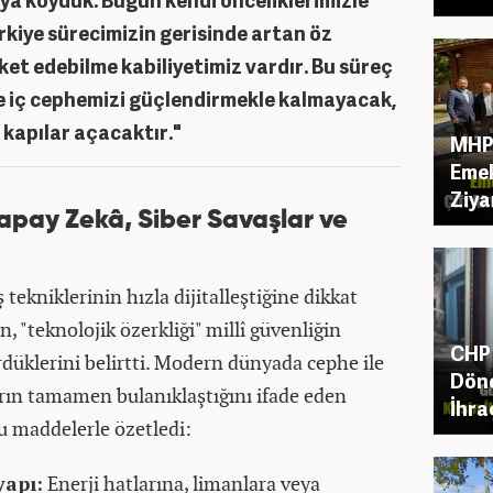
iye sürecimizin gerisinde artan öz
et edebilme kabiliyetimiz vardır. Bu süreç
e iç cephemizi güçlendirmekle kalmayacak,
 kapılar açacaktır."
MHP 
Emek
Ziya
Yapay Zekâ, Siber Savaşlar ve
tekniklerinin hızla dijitalleştiğine dikkat
"teknolojik özerkliği" millî güvenliğin
CHP 
rdüklerini belirtti. Modern dünyada cephe ile
Dön
ların tamamen bulanıklaştığını ifade eden
İhra
şu maddelerle özetledi:
yapı:
Enerji hatlarına, limanlara veya