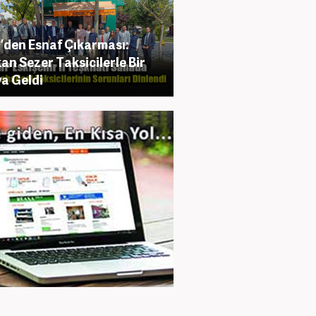
den Esnaf Çıkarması:
an Sezer Taksicilerle Bir
a Geldi