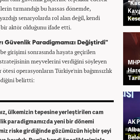
"Kao
izlerin tırmandığı bu hassas dönemde,
Kavg
 yazdığı senaryolarda rol alan değil, kendi
Kese
bir aktör olduğunu ifade etti.
rı Güvenlik Paradigmamızı Değiştirdi"
e girişimi sonrasında hayata geçirilen
tratejisinin meyvelerini verdiğini söyleyen
MHP 
Hare
ötesi operasyonların Türkiye'nin bağımsızlık
Tari
iğini belirtti:
ız, ülkemizin tepesine yerleştirilen cam
lik paradigmamızda yeni bir dönemi
AK P
Alba
imiz riske girdiğinde gözümüzün hiçbir şeyi
Bele
ya koyduk. Bugün kendi önceliklerimizle