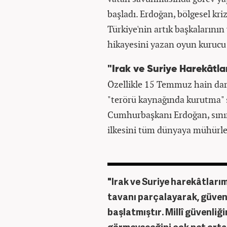
başladı. Erdoğan, bölgesel kr
Türkiye'nin artık başkalarının
hikayesini yazan oyun kurucu 
"Irak ve Suriye Harekâtla
Özellikle 15 Temmuz hain darb
"terörü kaynağında kurutma" s
Cumhurbaşkanı Erdoğan, sınır 
ilkesini tüm dünyaya mühürled
"Irak ve Suriye harekâtlarım
tavanı parçalayarak, güven
başlatmıştır. Millî güvenliğ
görmeyeceğini çok net orta