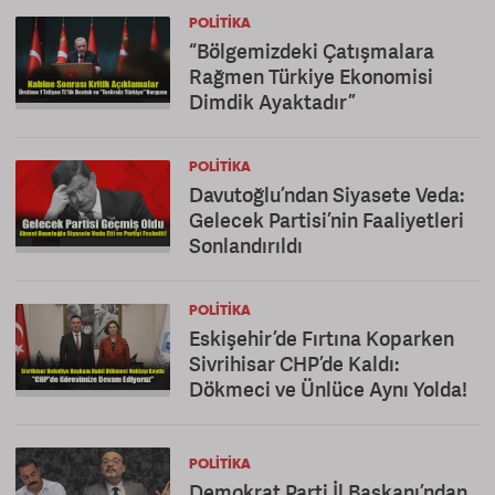
POLITIKA
“Bölgemizdeki Çatışmalara
Rağmen Türkiye Ekonomisi
Dimdik Ayaktadır”
POLITIKA
Davutoğlu’ndan Siyasete Veda:
Gelecek Partisi’nin Faaliyetleri
Sonlandırıldı
POLITIKA
Eskişehir’de Fırtına Koparken
Sivrihisar CHP’de Kaldı:
Dökmeci ve Ünlüce Aynı Yolda!
POLITIKA
Demokrat Parti İl Başkanı’ndan