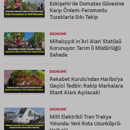
Eskişehir’de Domates Güvesine
Karşı Önlem: Feromonlu
Tuzaklarla Sıkı Takip
EKONOMI
Mihalıççık’ın ’Ari Alan’ Statüsü
Korunuyor: Tarım İl Müdürlüğü
Sahada
EKONOMI
Rekabet Kurulu’ndan Haribo’ya
Geçici Tedbir: Rakip Markalara
Stant Alanı Açılacak!
EKONOMI
Millî Elektrikli Tren Trakya
Yolunda: Yeni Rota Uzunköprü-