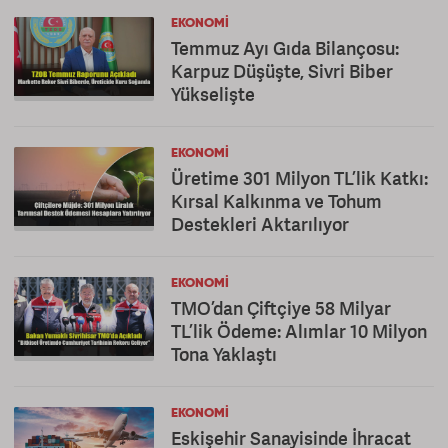
EKONOMI
Temmuz Ayı Gıda Bilançosu:
Karpuz Düşüşte, Sivri Biber
Yükselişte
EKONOMI
Üretime 301 Milyon TL’lik Katkı:
Kırsal Kalkınma ve Tohum
Destekleri Aktarılıyor
EKONOMI
TMO’dan Çiftçiye 58 Milyar
TL’lik Ödeme: Alımlar 10 Milyon
Tona Yaklaştı
EKONOMI
Eskişehir Sanayisinde İhracat