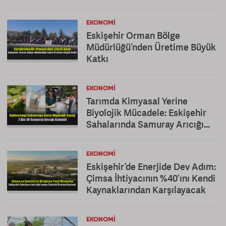
EKONOMI
Eskişehir Orman Bölge
Müdürlüğü’nden Üretime Büyük
Katkı
EKONOMI
Tarımda Kimyasal Yerine
Biyolojik Mücadele: Eskişehir
Sahalarında Samuray Arıcığı
Dönemi
EKONOMI
Eskişehir’de Enerjide Dev Adım:
Çimsa İhtiyacının %40’ını Kendi
Kaynaklarından Karşılayacak
EKONOMI