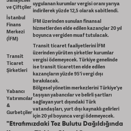
Sanayiciler
uygulanan kurumlar vergisi oranı yarıya
ve Çiftçiler
indirilerek
yüzde 12,5
olarak sabitlendi.
İstanbul
İFM üzerinden sunulan finansal
Finans
hizmetlerden elde edilen kazançlar
20 yıl
Merkezi
boyunca vergiden muaf
tutulacak.
(İFM)
Transit ticaret faaliyetlerini İFM
üzerinden yürüten şirketler kurumlar
Transit
vergisi ödemeyecek. Türkiye genelinde
Ticaret
ise transit ticaretten elde edilen
Şirketleri
kazançların
yüzde 95'i vergi dışı
bırakılacak.
Bölgesel yönetim merkezlerini Türkiye'ye
Yabancı
taşıyan yabancılar ve belirli şartları
Yatırımcılar
sağlayan yurt dışındaki Türk
&
vatandaşları, yurt dışı kaynaklı gelirleri
Gurbetçiler
için
20 yıl boyunca vergi ödemeyecek
.
"Etrafımızdaki Toz Bulutu Dağıldığında