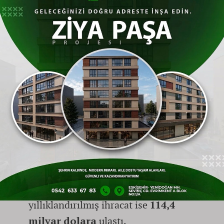
çıktı.
Hizmet İhracatı:
2002'de 14 milyar
dolar olan hizmet ihracatı, geçen yıl
122,6 milyar dolara
ulaşarak küresel
payını yüzde 1,31'e yükseltti.
Yüksek Teknoloji Hamlesi:
2002
yılında 10 milyar dolar olan orta-
yüksek ve yüksek teknolojili ürün
ihracatı, 2025'te
112 milyar dolara
çıktı. 2026 yılı itibarıyla bu alandaki
yıllıklandırılmış ihracat ise
114,4
milyar dolara
ulaştı.