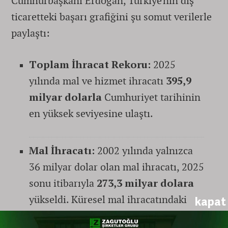
Cumhurbaşkanı Erdoğan, Türkiye'nin dış
ticaretteki başarı grafiğini şu somut verilerle
paylaştı:
Toplam İhracat Rekoru:
2025
yılında mal ve hizmet ihracatı
395,9
milyar dolarla
Cumhuriyet tarihinin
en yüksek seviyesine ulaştı.
Mal İhracatı:
2002 yılında yalnızca
36 milyar dolar olan mal ihracatı, 2025
sonu itibarıyla
273,3 milyar dolara
yükseldi. Küresel mal ihracatındaki
kapat
payımız yüzde 0,55'ten yüzde 1,07'ye