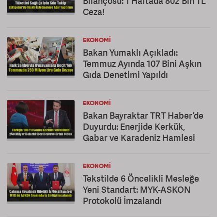
Bilançosu: 1 Haftada 802 Bin TL
Ceza!
EKONOMI
Bakan Yumaklı Açıkladı:
Temmuz Ayında 107 Bini Aşkın
Gıda Denetimi Yapıldı
EKONOMI
Bakan Bayraktar TRT Haber’de
Duyurdu: Enerjide Kerkük,
Gabar ve Karadeniz Hamlesi
EKONOMI
Tekstilde 6 Öncelikli Mesleğe
Yeni Standart: MYK-ASKON
Protokolü İmzalandı