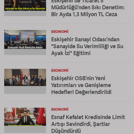
Eskişehir’de Ticaret İl
Müdürlüğü’nden Sıkı Denetim:
Bir Ayda 1,3 Milyon TL Ceza
EKONOMI
Eskişehir Sanayi Odası’ndan
"Sanayide Su Verimliliği ve Su
Ayak İzi" Eğitimi
EKONOMI
Eskişehir OSB’nin Yeni
Yatırımları ve Genişleme
Hedefleri Değerlendirildi
EKONOMI
Esnaf Kefalet Kredisinde Limit
Artışı Sevindirdi, Şartlar
Düşündürdü