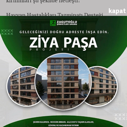
kırılımları şu şekilde netleşti:
kapat
Hayvan Hastalıkları Tazminatı Desteği
kapsamında, hayvancılık sektöründe
sürdürülebilirliği sağlamak ve bütçe
kayıplarını engellemek adına üreticilere 108
milyon 586 bin 271 TL bütçe ayrıldı. Bu
rakam, haziran ayı ödemelerinin en büyük
payını oluşturdu.
Kırsal Kalkınma Yatırım Desteği kapsamında,
tarımsal sanayiyi büyütmek ve kırsal
alanlardaki modernizasyon projelerini
desteklemek amacıyla 49 milyon 376 bin 609
TL ödeme yapılması kararlaştırıldı.