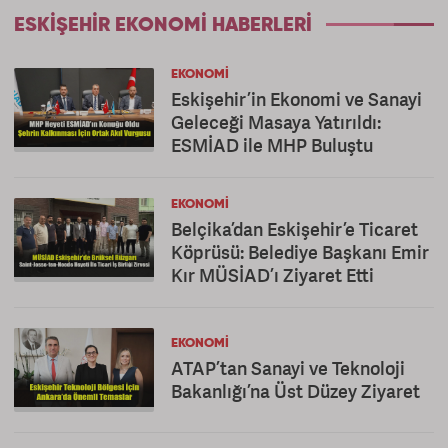
ESKIŞEHIR EKONOMI HABERLERI
EKONOMI
Eskişehir’in Ekonomi ve Sanayi
Geleceği Masaya Yatırıldı:
ESMİAD ile MHP Buluştu
EKONOMI
Belçika’dan Eskişehir’e Ticaret
Köprüsü: Belediye Başkanı Emir
Kır MÜSİAD’ı Ziyaret Etti
EKONOMI
ATAP’tan Sanayi ve Teknoloji
Bakanlığı’na Üst Düzey Ziyaret