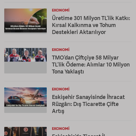
EKONOMI
Üretime 301 Milyon TL’lik Katkı:
Kırsal Kalkınma ve Tohum
Destekleri Aktarılıyor
EKONOMI
TMO’dan Çiftçiye 58 Milyar
TL’lik Ödeme: Alımlar 10 Milyon
Tona Yaklaştı
EKONOMI
Eskişehir Sanayisinde İhracat
Rüzgârı: Dış Ticarette Çifte
Artış
EKONOMI