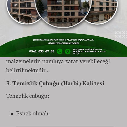
Namluya zarar vermeyen yapı
Dayanıklı kıllar
Uzman kaynaklarda, çelik gibi sert
malzemelerin namluya zarar verebileceği
belirtilmektedir .
3. Temizlik Çubuğu (Harbi) Kalitesi
Temizlik çubuğu:
Esnek olmalı