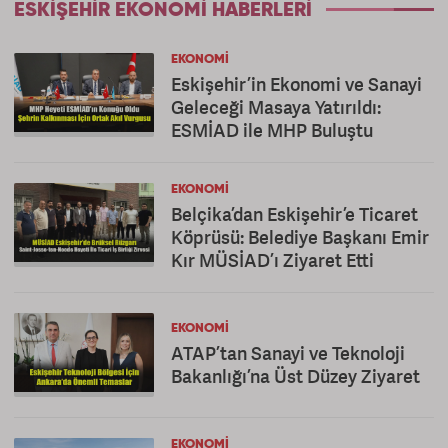
ESKIŞEHIR EKONOMI HABERLERI
EKONOMI
Eskişehir’in Ekonomi ve Sanayi
Geleceği Masaya Yatırıldı:
ESMİAD ile MHP Buluştu
EKONOMI
Belçika’dan Eskişehir’e Ticaret
Köprüsü: Belediye Başkanı Emir
Kır MÜSİAD’ı Ziyaret Etti
EKONOMI
ATAP’tan Sanayi ve Teknoloji
Bakanlığı’na Üst Düzey Ziyaret
EKONOMI