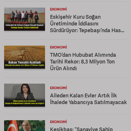
EKONOMI
Eskişehir Kuru Soğan
Üretiminde İddiasını
Sürdürüyor: Tepebaşı’nda Hasat
Mesaisi
EKONOMI
TMO’dan Hububat Alımında
Tarihi Rekor: 8,3 Milyon Ton
Ürün Alındı
EKONOMI
Aileden Kalan Evler Artık İlk
İhalede Yabancıya Satılmayacak
EKONOMI
Kesikbaş: “Sanayiye Sahip