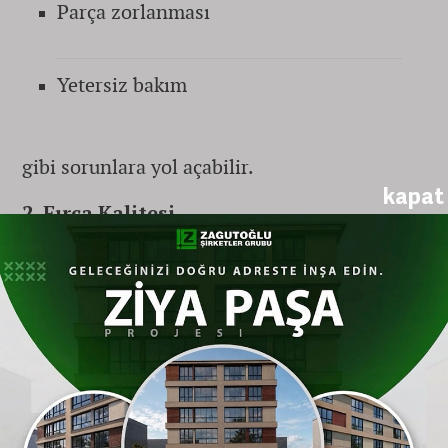
Parça zorlanması
Yetersiz bakım
gibi sorunlara yol açabilir.
kapat
2. Fırça Kalitesi
Fırçalar setin en önemli parçalarından
biridir.
Kaliteli fırça özellikleri:
Bronz veya pirinç tel