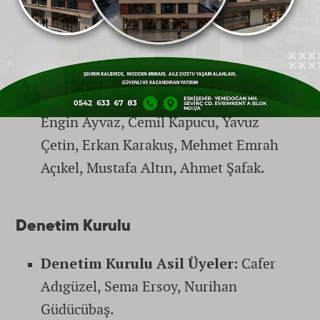
Özkara, Akın Yüksel, Mehmet Karatay,
Mustafa Köroğlu, Cem Ünal, Mesut
Kızıldağ.
Yönetim Kurulu Yedek Üyeler:
Engin Ayvaz, Cemil Kapucu, Yavuz
Çetin, Erkan Karakuş, Mehmet Emrah
Açıkel, Mustafa Altın, Ahmet Şafak.
Denetim Kurulu
Denetim Kurulu Asil Üyeler:
Cafer
Adıgüzel, Sema Ersoy, Nurihan
Güdücübaş.