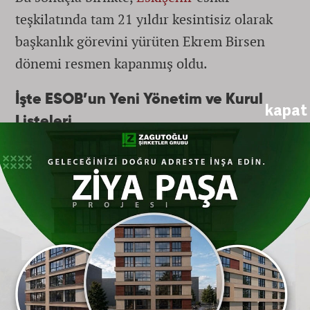
teşkilatında tam 21 yıldır kesintisiz olarak
başkanlık görevini yürüten Ekrem Birsen
dönemi resmen kapanmış oldu.
İşte ESOB’un Yeni Yönetim ve Kurul
kapat
Listeleri
Adnan Karamanlı başkanlığında
Eskişehir
esnafının geleceğine yön verecek olan yeni
yönetim, denetim ve disiplin kurulu listeleri
şu isimlerden oluştu:
Yönetim Kurulu
Yönetim Kurulu Asil Üyeler:
Fethi