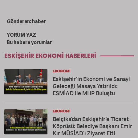
Gönderen: haber
YORUM YAZ
Bu habere yorumlar
ESKIŞEHIR EKONOMI HABERLERI
EKONOMI
Eskişehir’in Ekonomi ve Sanayi
Geleceği Masaya Yatırıldı:
ESMİAD ile MHP Buluştu
EKONOMI
Belçika’dan Eskişehir’e Ticaret
Köprüsü: Belediye Başkanı Emir
Kır MÜSİAD’ı Ziyaret Etti