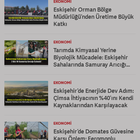
EKONOMI
Eskişehir Orman Bölge
Müdürlüğü’nden Üretime Büyük
Katkı
EKONOMI
Tarımda Kimyasal Yerine
Biyolojik Mücadele: Eskişehir
Sahalarında Samuray Arıcığı
Dönemi
EKONOMI
Eskişehir’de Enerjide Dev Adım:
Çimsa İhtiyacının %40’ını Kendi
Kaynaklarından Karşılayacak
EKONOMI
Eskişehir’de Domates Güvesine
Karşı Önlem: Feromonlu