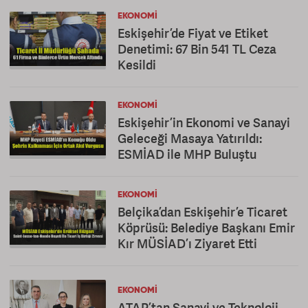
EKONOMI
Eskişehir’de Fiyat ve Etiket
Denetimi: 67 Bin 541 TL Ceza
Kesildi
EKONOMI
Eskişehir’in Ekonomi ve Sanayi
Geleceği Masaya Yatırıldı:
ESMİAD ile MHP Buluştu
EKONOMI
Belçika’dan Eskişehir’e Ticaret
Köprüsü: Belediye Başkanı Emir
Kır MÜSİAD’ı Ziyaret Etti
EKONOMI
ATAP’tan Sanayi ve Teknoloji