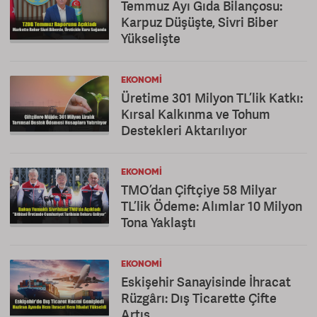
Temmuz Ayı Gıda Bilançosu:
Karpuz Düşüşte, Sivri Biber
Yükselişte
EKONOMI
Üretime 301 Milyon TL’lik Katkı:
Kırsal Kalkınma ve Tohum
Destekleri Aktarılıyor
EKONOMI
TMO’dan Çiftçiye 58 Milyar
TL’lik Ödeme: Alımlar 10 Milyon
Tona Yaklaştı
EKONOMI
Eskişehir Sanayisinde İhracat
Rüzgârı: Dış Ticarette Çifte
Artış