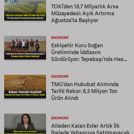
TOKİ’den 18,7 Milyarlık Arsa
Müzayedesi: Açık Artırma
Ağustos’ta Başlıyor
EKONOMI
Eskişehir Kuru Soğan
Üretiminde İddiasını
Sürdürüyor: Tepebaşı’nda Hasat
Mesaisi
EKONOMI
TMO’dan Hububat Alımında
Tarihi Rekor: 8,3 Milyon Ton
Ürün Alındı
EKONOMI
Aileden Kalan Evler Artık İlk
İhalede Yabancıya Satılmayacak