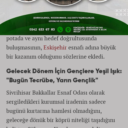
Yanal, başarının anahtarının bu enerjiyi
doğru yönetmek olduğunu kaydetti. Genç oda
başkanlarının taşıdığı yenilikçi vizyon ile
tecrübeli isimlerin sektörel birikiminin aynı
potada ve aynı hedef doğrultusunda
buluşmasının,
Eskişehir
esnafı adına büyük
bir kazanım olduğunu sözlerine ekledi.
Gelecek Dönem İçin Gençlere Yeşil Işık:
"Bugün Tecrübe, Yarın Gençlik"
Sivrihisar Bakkallar Esnaf Odası olarak
sergiledikleri kurumsal iradenin sadece
bugünü kurtarma hamlesi olmadığını,
geleceğe dönük bir köprü niteliği taşıdığını