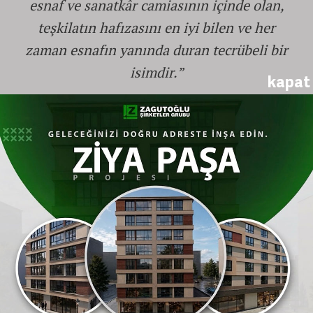
esnaf ve sanatkâr camiasının içinde olan,
teşkilatın hafızasını en iyi bilen ve her
zaman esnafın yanında duran tecrübeli bir
isimdir.”
kapat
17 Oda Başkanının Değişimi ve "Genç
Dinamizm" Vurgusu
Eskişehir
yerel esnaf odalarında son
dönemde yaşanan büyük kabuk değişimine de
değinen Başkan Yanal, kent merkezinde ve
ilçelerde toplam
17 oda başkanının
değiştiğini
hatırlattı. Bu durumun teşkilat
yapısına çok ciddi bir genç dinamizm
kazandırdığını saklamadıklarını belirten