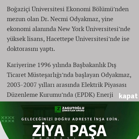
Boğaziçi Üniversitesi Ekonomi Bölümü’nden
mezun olan Dr. Necmi Odyakmaz, yine
ekonomi alanında New York Üniversitesi’nde
yüksek lisans, Hacettepe Üniversitesi’nde ise
doktorasını yaptı.
Kariyerine 1996 yılında Başbakanlık Dış
Ticaret Müsteşarlığı’nda başlayan Odyakmaz,
2003-2007 yılları arasında Elektrik Piyasası
Düzenleme Kurumu’nda (EPDK) Enerji
kapat
Uzmanı olarak çalıştı. Kamudaki
deneyimlerinin ardından özel sektöre geçen
Dr. Odyakmaz, 2007-2013 döneminde E.ON
Enerji’de Ekonomik Değerlendirme ve