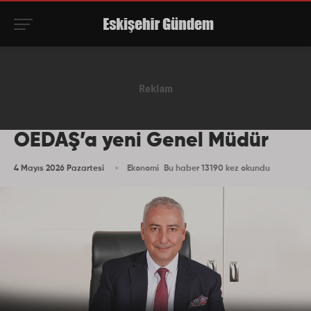
OEDAŞ’a yeni Genel Müdür
4 Mayıs 2026 Pazartesi
Ekonomi
Bu haber 13190 kez okundu