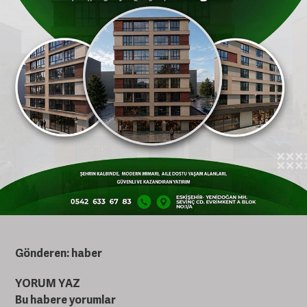
Regülasyon bölümlerinin yöneticiliğini yaptı.
2013-2019 yılları arasında Enerjisa
bünyesinde sırasıyla Regülasyon Müdürlüğü,
Kurumsal İlişkiler Direktörlüğü ve Müşteri
Teknik Hizmetleri, Regülasyon ve Yeni İş
Geliştirme Direktörlüğü görevlerini üstlendi.
2019-2025 yılları arasında ise Sakarya
Elektrik Dağıtım (SEDAŞ) şirketinin CEO’luk
görevini yürüttü.
Gönderen: haber
YORUM YAZ
Bu habere yorumlar