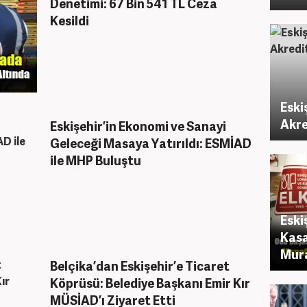
Denetimi: 67 Bin 541 TL Ceza
Kesildi
Eski
Akre
Eskişehir’in Ekonomi ve Sanayi
Geleceği Masaya Yatırıldı: ESMİAD
ile MHP Buluştu
Eski
Kasa
Mura
Belçika’dan Eskişehir’e Ticaret
Köprüsü: Belediye Başkanı Emir Kır
MÜSİAD’ı Ziyaret Etti