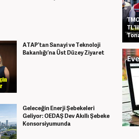
TMO’
TL’l
Tona
ATAP’tan Sanayi ve Teknoloji
Bakanlığı’na Üst Düzey Ziyaret
Geleceğin Enerji Şebekeleri
Geliyor: OEDAŞ Dev Akıllı Şebeke
Konsorsiyumunda