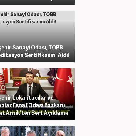
şehir Sanayi Odası, TOBB
ditasyon Sertifikasını Aldı!
şehir Lokantacılar ve
plar Esnaf Odası Başkanı
t Arnik’ten Sert Açıklama