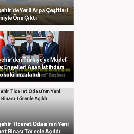
şehir’de Yerli Arpa Çeşitleri
miyle Öne Çıktı
şehir’den Türkiye’ye Model
e: Engelleri Aşan İstihdam
okolü İmzalandı
şehir Ticaret Odası’nın Yeni
et Binası Törenle Açıldı