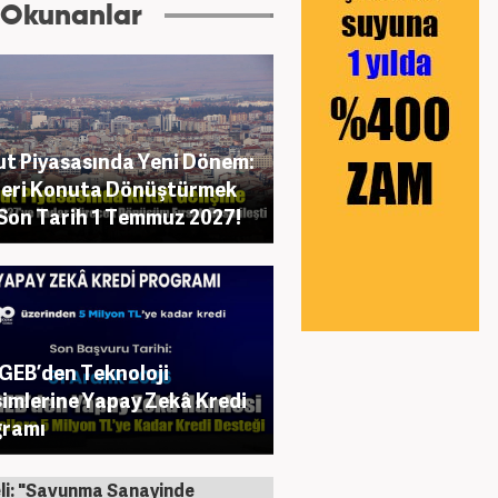
 Okunanlar
t Piyasasında Yeni Dönem:
leri Konuta Dönüştürmek
 Son Tarih 1 Temmuz 2027!
EB’den Teknoloji
şimlerine Yapay Zekâ Kredi
gramı