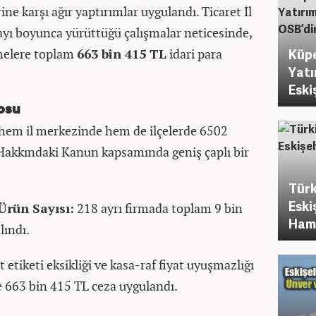
ine karşı ağır yaptırımlar uygulandı. Ticaret İl
yı boyunca yürüttüğü çalışmalar neticesinde,
tmelere toplam
663 bin 415 TL
idari para
Küpe
Yatı
Eski
osu
, hem il merkezinde hem de ilçelerde 6502
 Hakkındaki Kanun kapsamında geniş çaplı bir
Türk
Eski
Ürün Sayısı:
218 ayrı firmada toplam 9 bin
Haml
lındı.
t etiketi eksikliği ve kasa-raf fiyat uyuşmazlığı
le 663 bin 415 TL ceza uygulandı.