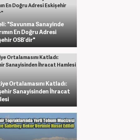
li: "Savunma Sanayinde
rımın En Doğru Adresi
şehir OSB’dir"
iye Ortalamasını Katladı:
şehir Sanayisinden İhracat
esi