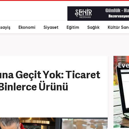
sayiş
Ekonomi
Siyaset
Eğitim
Sağlık
Kültür San
ına Geçit Yok: Ticaret
Binlerce Ürünü