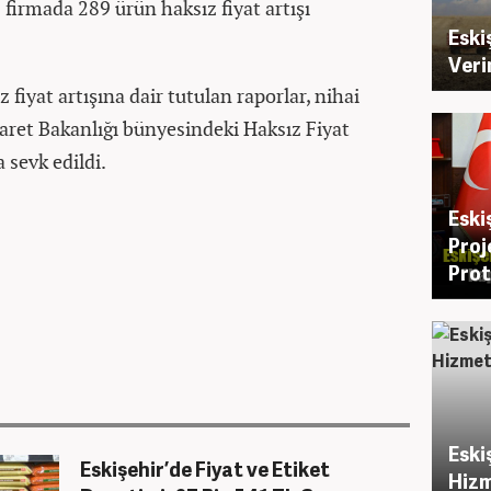
 firmada 289 ürün haksız fiyat artışı
Eski
.
Veri
 fiyat artışına dair tutulan raporlar, nihai
caret Bakanlığı bünyesindeki Haksız Fiyat
sevk edildi.
Eski
Proj
Prot
Eski
Eskişehir’de Fiyat ve Etiket
Hizm