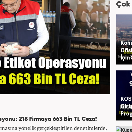
Çok
Konu
Ofis
İçin
KOSG
Giri
Pro
syonu: 218 Firmaya 663 Bin TL Ceza!
nmasına yönelik gerçekleştirilen denetimlerde,