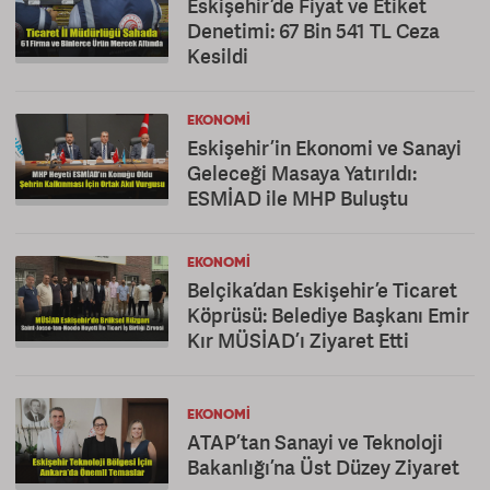
Eskişehir’de Fiyat ve Etiket
Denetimi: 67 Bin 541 TL Ceza
Kesildi
EKONOMI
Eskişehir’in Ekonomi ve Sanayi
Geleceği Masaya Yatırıldı:
ESMİAD ile MHP Buluştu
EKONOMI
Belçika’dan Eskişehir’e Ticaret
Köprüsü: Belediye Başkanı Emir
Kır MÜSİAD’ı Ziyaret Etti
EKONOMI
ATAP’tan Sanayi ve Teknoloji
Bakanlığı’na Üst Düzey Ziyaret