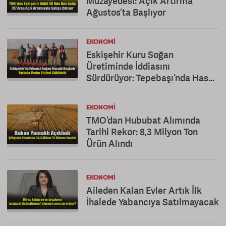
Müzayedesi: Açık Artırma
Ağustos’ta Başlıyor
EKONOMI
Eskişehir Kuru Soğan
Üretiminde İddiasını
Sürdürüyor: Tepebaşı’nda Hasat
Mesaisi
EKONOMI
TMO’dan Hububat Alımında
Tarihi Rekor: 8,3 Milyon Ton
Ürün Alındı
EKONOMI
Aileden Kalan Evler Artık İlk
İhalede Yabancıya Satılmayacak