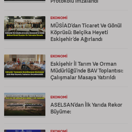
Protokolü İmzalandı
EKONOMI
MÜSİAD’dan Ticaret Ve Gönül
Köprüsü: Belçika Heyeti
Eskişehir’de Ağırlandı
EKONOMI
Eskişehir İl Tarım Ve Orman
Müdürlüğü’nde BAV Toplantısı:
Çalışmalar Masaya Yatırıldı
EKONOMI
ASELSAN’dan İlk Yarıda Rekor
Büyüme:
EKONOMI