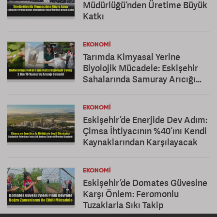
Müdürlüğü’nden Üretime Büyük
Katkı
EKONOMI
Tarımda Kimyasal Yerine
Biyolojik Mücadele: Eskişehir
Sahalarında Samuray Arıcığı
Dönemi
EKONOMI
Eskişehir’de Enerjide Dev Adım:
Çimsa İhtiyacının %40’ını Kendi
Kaynaklarından Karşılayacak
EKONOMI
Eskişehir’de Domates Güvesine
Karşı Önlem: Feromonlu
Tuzaklarla Sıkı Takip