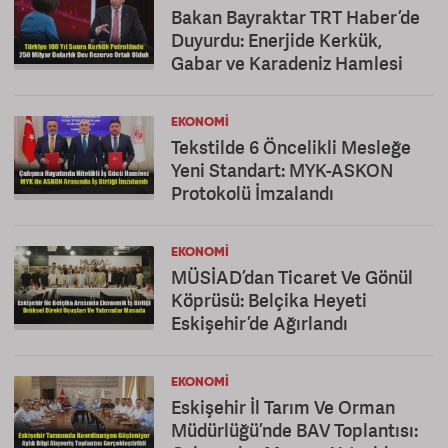
Bakan Bayraktar TRT Haber’de
Duyurdu: Enerjide Kerkük,
Gabar ve Karadeniz Hamlesi
EKONOMI
Tekstilde 6 Öncelikli Mesleğe
Yeni Standart: MYK-ASKON
Protokolü İmzalandı
EKONOMI
MÜSİAD’dan Ticaret Ve Gönül
Köprüsü: Belçika Heyeti
Eskişehir’de Ağırlandı
EKONOMI
Eskişehir İl Tarım Ve Orman
Müdürlüğü’nde BAV Toplantısı: