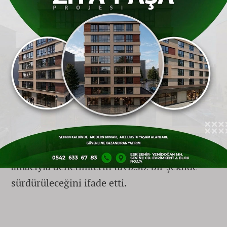
Rekabet Kurumu'ndan Büyük Ceza
Ticaret Bakanlığı'nın verilerine ek olarak,
Rekabet Kurumu'nun da 2025'in ilk 7 ayında
168 firmaya 5,8 milyar TL idari para cezası
uyguladığı belirtildi. Ceza uygulanan
sektörler arasında gıda endüstrisi, sigorta,
finans, inşaat ve kimyasal ürünler öne çıktı.
Bakanlık, iç piyasa dengesini korumak ve
haksız ticari eylemlerle mücadele etmek
amacıyla denetimlerin tavizsiz bir şekilde
sürdürüleceğini ifade etti.