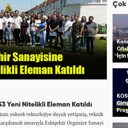
Çok
Konu
Ofis
İçin
KOSG
Giri
3 Yeni Nitelikli Eleman Katıldı
Pro
inin yüksek teknolojiye dayalı yetişmiş, teknik
ı karşılamak amacıyla Eskişehir Organize Sanayi