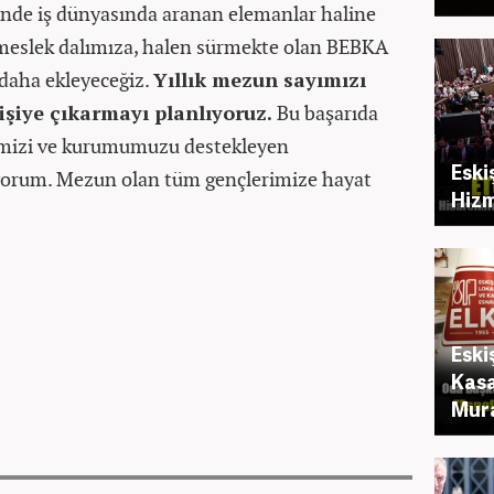
esinde iş dünyasında aranan elemanlar haline
meslek dalımıza, halen sürmekte olan BEBKA
 daha ekleyeceğiz.
Yıllık mezun sayımızı
işiye çıkarmayı planlıyoruz.
Bu başarıda
mizi ve kurumumuzu destekleyen
Eski
diyorum. Mezun olan tüm gençlerimize hayat
Hizm
Eski
Kasa
Mura