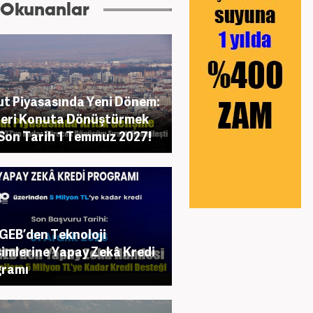
 Okunanlar
t Piyasasında Yeni Dönem:
leri Konuta Dönüştürmek
 Son Tarih 1 Temmuz 2027!
EB’den Teknoloji
şimlerine Yapay Zekâ Kredi
gramı