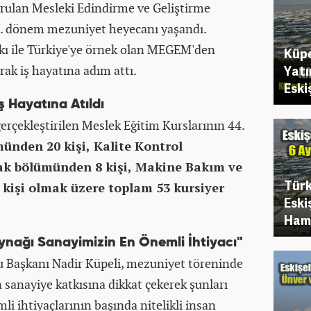
rulan Mesleki Edindirme ve Geliştirme
. dönem mezuniyet heyecanı yaşandı.
ı ile Türkiye'ye örnek olan MEGEM'den
Küpe
ak iş hayatına adım attı.
Yatı
Eski
 Hayatına Atıldı
erçekleştirilen Meslek Eğitim Kurslarının 44.
ünden 20 kişi, Kalite Kontrol
ak bölümünden 8 kişi, Makine Bakım ve
Türk
kişi olmak üzere toplam 53 kursiyer
Eski
Haml
Kaynağı Sanayimizin En Önemli İhtiyacı"
 Başkanı Nadir Küpeli, mezuniyet töreninde
anayiye katkısına dikkat çekerek şunları
i ihtiyaçlarının başında nitelikli insan