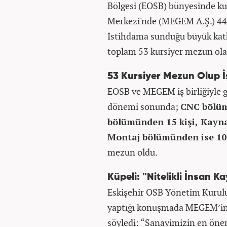
Bölgesi (EOSB) bünyesinde ku
Merkezi'nde (MEGEM A.Ş.) 44
İstihdama sunduğu büyük katk
toplam 53 kursiyer mezun olar
53 Kursiyer Mezun Olup İş
EOSB ve MEGEM iş birliğiyle g
dönemi sonunda;
CNC bölüm
bölümünden 15 kişi, Kayn
Montaj bölümünden ise 10 
mezun oldu.
Küpeli: "Nitelikli İnsan 
Eskişehir OSB Yönetim Kurulu
yaptığı konuşmada MEGEM’in s
söyledi: “Sanayimizin en öneml