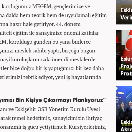
uda kurduğumuz MEGEM, gençlerimize ve
Eski
 ana dalda hem teorik hem de uygulamalı eğitim
Veri
ına hazır hale getiriyor. 44. dönem
liteli eğitim ile sanayimize önemli katkılar
M, kurulduğu günden bu yana binlerce
şımızı meslek sahibi yaptı, birçoğu bugün
Eski
nayi kuruluşlarımızda önemli mevkilerde
Proj
ler bize doğru bir iş yaptığımızı bir kez daha
Prot
rlerimizi tebrik ediyor, yeni iş hayatlarında
ımızı Bin Kişiye Çıkarmayı Planlıyoruz"
ı ve Eskişehir OSB Yönetim Kurulu Üyesi
rak temel hedefimiz, sanayicimizin ihtiyaç
Eski
onanımlı iş gücü yetiştirmek. Kursiyerlerimiz,
Akre