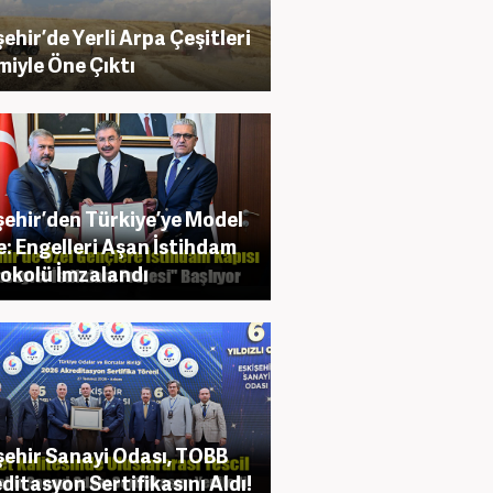
şehir’de Yerli Arpa Çeşitleri
miyle Öne Çıktı
şehir’den Türkiye’ye Model
e: Engelleri Aşan İstihdam
okolü İmzalandı
şehir Sanayi Odası, TOBB
ditasyon Sertifikasını Aldı!