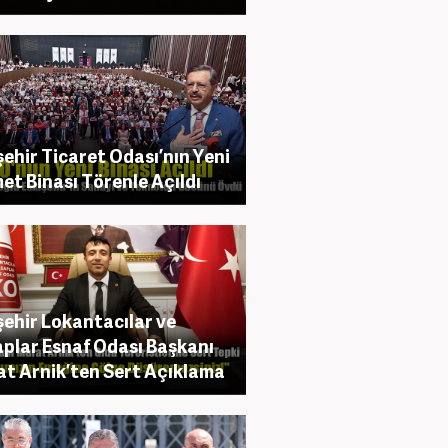
şehir Ticaret Odası’nın Yeni
et Binası Törenle Açıldı
şehir Lokantacılar ve
plar Esnaf Odası Başkanı
t Arnik’ten Sert Açıklama