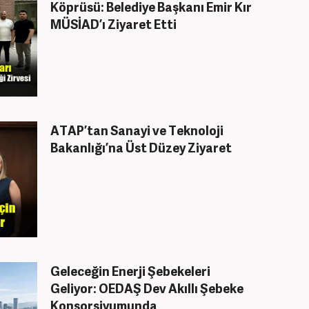
Köprüsü: Belediye Başkanı Emir Kır
MÜSİAD’ı Ziyaret Etti
ATAP’tan Sanayi ve Teknoloji
Bakanlığı’na Üst Düzey Ziyaret
Geleceğin Enerji Şebekeleri
Geliyor: OEDAŞ Dev Akıllı Şebeke
Konsorsiyumunda