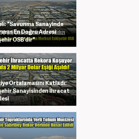
li: "Savunma Sanayinde
rımın En Doğru Adresi
şehir OSB’dir"
iye Ortalamasını Katladı:
şehir Sanayisinden İhracat
esi