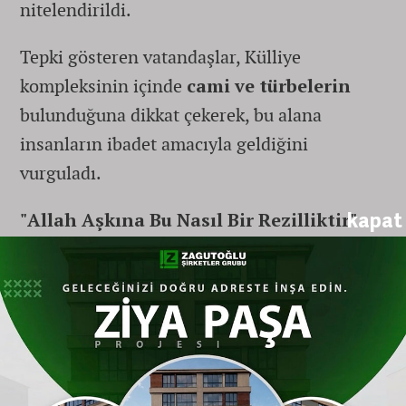
nitelendirildi.
Tepki gösteren vatandaşlar, Külliye
kompleksinin içinde
cami ve türbelerin
bulunduğuna dikkat çekerek, bu alana
insanların ibadet amacıyla geldiğini
vurguladı.
kapat
"Allah Aşkına Bu Nasıl Bir Rezilliktir"
ifadeleriyle başlayan eleştiride şunlar
kaydedildi:
"Kurşunlu Külliyesi içindeki alanda
etkinlik, festival... Bu akıl işi değil. Yer
mi kalmadı yahu? Cami var, türbeler