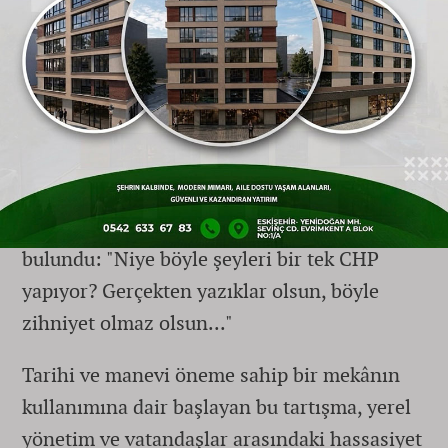
var, insanlar ibadete geliyor. Eğlence
yapacak başka yer yok mu?"
Eleştiriyi siyasi bir düzleme de taşıyan
vatandaşlar, bu tür organizasyonların tek bir
siyasi parti tarafından yapıldığını iddia
ederek, yerel yönetimlere sert göndermede
bulundu: "Niye böyle şeyleri bir tek CHP
yapıyor? Gerçekten yazıklar olsun, böyle
zihniyet olmaz olsun..."
Tarihi ve manevi öneme sahip bir mekânın
kullanımına dair başlayan bu tartışma, yerel
yönetim ve vatandaşlar arasındaki hassasiyet