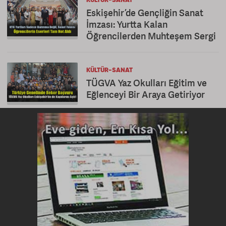
KÜLTÜR-SANAT
Eskişehir’de Gençliğin Sanat
İmzası: Yurtta Kalan
Öğrencilerden Muhteşem Sergi
KÜLTÜR-SANAT
TÜGVA Yaz Okulları Eğitim ve
Eğlenceyi Bir Araya Getiriyor