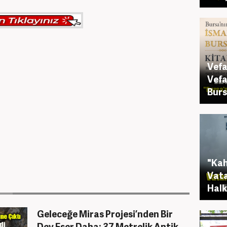
Vefa
Vefa
Burs
"Ka
Vata
Halk
Geleceğe Miras Projesi’nden Bir
Dev Eser Daha: 37 Metrelik Antik