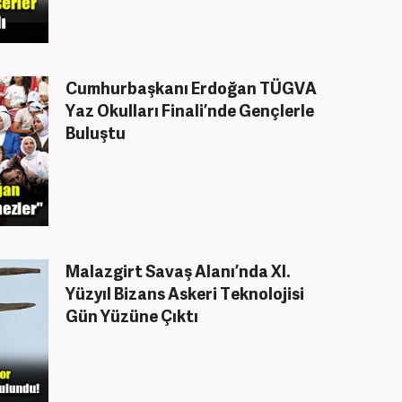
Cumhurbaşkanı Erdoğan TÜGVA
Yaz Okulları Finali’nde Gençlerle
Buluştu
Malazgirt Savaş Alanı’nda XI.
Yüzyıl Bizans Askeri Teknolojisi
Gün Yüzüne Çıktı