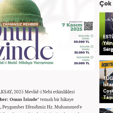
Çok
ESTÜ
Yılı
Serg
TÜGV
İsta
Coş
LKSAY, 2025 Mevlid-i Nebi etkinlikleri
Taşı
er: Onun İzinde"
temalı bir hikaye
ma, Peygamber Efendimiz Hz. Muhammed'e