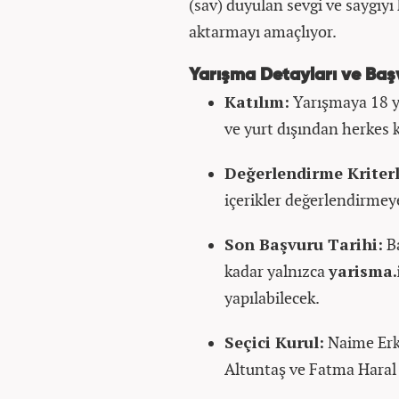
(sav) duyulan sevgi ve saygıy
aktarmayı amaçlıyor.
Yarışma Detayları ve Baş
Katılım:
Yarışmaya 18 ya
ve yurt dışından herkes k
Değerlendirme Kriterl
içerikler değerlendirmey
Son Başvuru Tarihi:
Ba
kadar yalnızca
yarisma.
yapılabilecek.
Seçici Kurul:
Naime Erko
Altuntaş ve Fatma Haral 