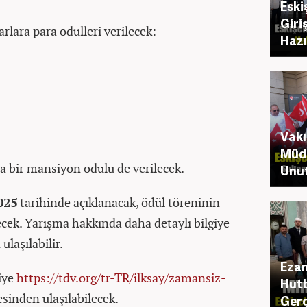
Eski
Giriş
lara para ödülleri verilecek:
Hazı
Vakı
Müdü
a bir mansiyon ödülü de verilecek.
Unut
025
tarihinde açıklanacak, ödül töreninin
lecek. Yarışma hakkında daha detaylı bilgiye
laşılabilir.
Ezan
iye
https://tdv.org/tr-TR/ilksay/zamansiz-
Hutb
sinden ulaşılabilecek.
Gerç