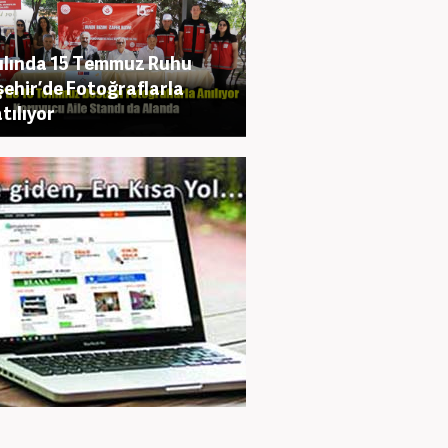
Yılında 15 Temmuz Ruhu
şehir’de Fotoğraflarla
tılıyor