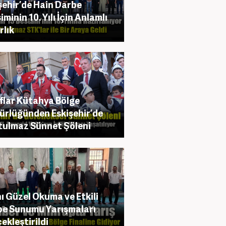
şehir’de Hain Darbe
iminin 10. Yılı İçin Anlamlı
rlık
flar Kütahya Bölge
rlüğünden Eskişehir’de
ulmaz Sünnet Şöleni
ı Güzel Okuma ve Etkili
e Sunumu Yarışmaları
ekleştirildi