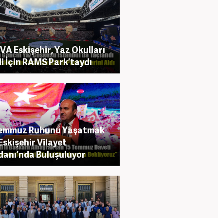
A Eskişehir, Yaz Okulları
li İçin RAMS Park’taydı
Temmuz Ruhunu Yaşatmak
 Eskişehir Vilayet
anı’nda Buluşuluyor