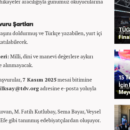
ı hikayeler aracılığıyla günümüz okuyucularına
vuru Şartları
TÜGV
şını doldurmuş ve Türkçe yazabilen, yurt içi
Fina
atılabilecek.
eri:
Milli, dini ve manevi değerlere aykırı
e alınmayacak.
15 
şvurular,
7 Kasım 2025
mesai bitimine
İçin
ilksay@tdv.org
adresine e-posta yoluyla
Meyd
van, M. Fatih Kutlubay, Sema Bayar, Veysel
Efe gibi tanınmış edebiyatçılardan oluşuyor.