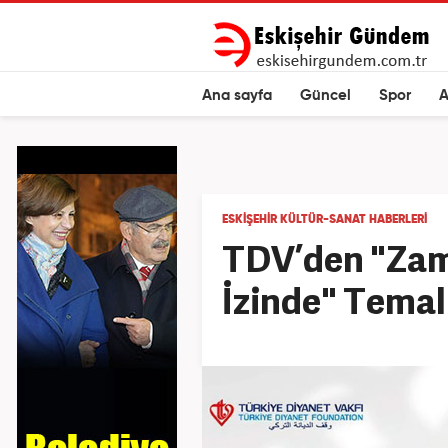
Ana sayfa
Güncel
Spor
A
ESKIŞEHIR KÜLTÜR-SANAT HABERLERI
TDV’den "Zam
İzinde" Temal