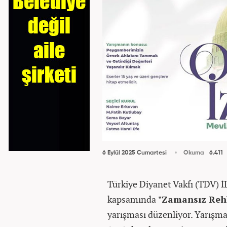
6 Eylül 2025 Cumartesi
Okuma
6.411
Türkiye Diyanet Vakfı (TDV) İ
kapsamında
"Zamansız Rehb
yarışması düzenliyor. Yarış