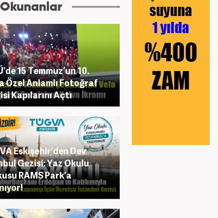
 Okunanlar
’de 15 Temmuz’un 10.
na Özel Anlamlı Fotoğraf
isi Kapılarını Açtı
A Eskişehir’den Dev
nbul Gezisi: Yaz Okulu
kusu RAMS Park’a
nıyor!