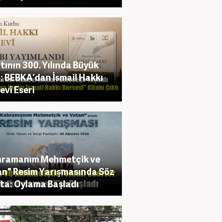
tının 300. Yılında Büyük
: BEBKA’dan İsmail Hakkı
evî Eseri
hramanım Mehmetçik ve
n" Resim Yarışmasında Söz
ta: Oylama Başladı