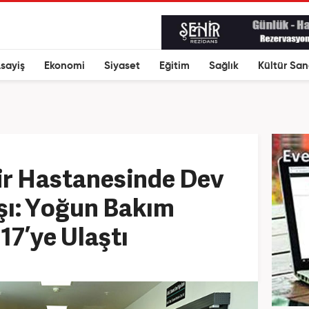
sayiş
Ekonomi
Siyaset
Eğitim
Sağlık
Kültür San
ir Hastanesinde Dev
şı: Yoğun Bakım
17’ye Ulaştı