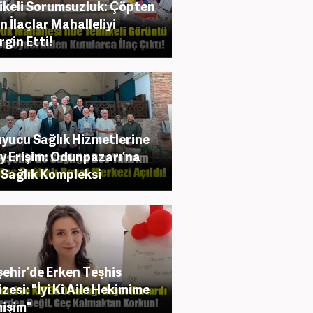
ikeli Sorumsuzluk: Çöpten
n İlaçlar Mahalleliyi
rgin Etti!
yucu Sağlık Hizmetlerine
y Erişim: Odunpazarı’na
 Sağlık Kompleksi
şehir’de Erken Teşhis
zesi: "İyi Ki Aile Hekimime
işim"