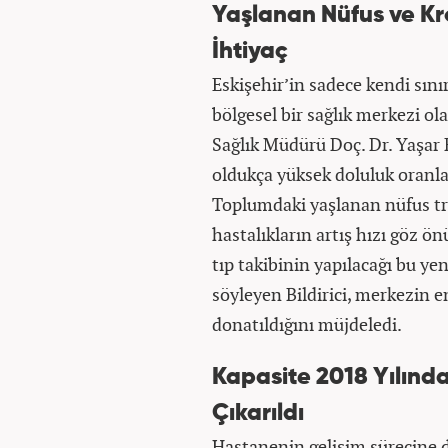
Yaşlanan Nüfus ve Kron
İhtiyaç
Eskişehir’in sadece kendi sını
bölgesel bir sağlık merkezi olar
Sağlık Müdürü Doç. Dr. Yaşar 
oldukça yüksek doluluk oranlar
Toplumdaki yaşlanan nüfus tre
hastalıkların artış hızı göz ö
tıp takibinin yapılacağı bu ye
söyleyen Bildirici, merkezin e
donatıldığını müjdeledi.
Kapasite 2018 Yılında
Çıkarıldı
Hastanenin gelişim sürecine da