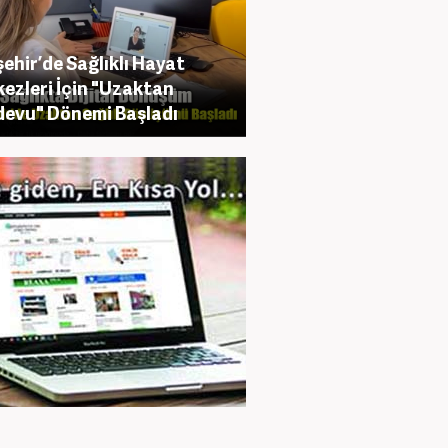
şehir’de Sağlıklı Hayat
ezleri İçin "Uzaktan
evu" Dönemi Başladı