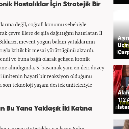
ik Hastalıklar İçin Stratejik Bir
rlarına değil, coğrafi konumu sebebiyle
ak çevre illere de şifa dağıttığını hatırlatan İl
Aşır
Bildirici, mevcut yoğun bakım yataklarının
Uzm
ıyla kritik bir mesai yürüttüğünü aktardı.
Çarp
ndi ve buna bağlı olarak gelişen kronik
nüne alındığında, 3. basamak yani en ileri düzey
ni ünitenin hayati bir reaksiyon olduğunu
n son teknoloji yaşam destek üniteleriyle
Alan
112 
İsta
n Bu Yana Yaklaşık İki Katına
ir çarpıcı istatistikler paylaşan Şehir