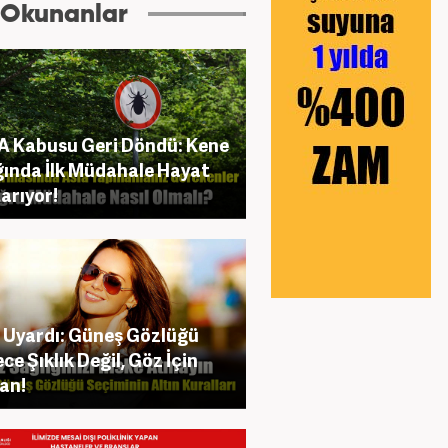
 Okunanlar
 Kabusu Geri Döndü: Kene
ığında İlk Müdahale Hayat
arıyor!
Uyardı: Güneş Gözlüğü
ce Şıklık Değil, Göz İçin
an!