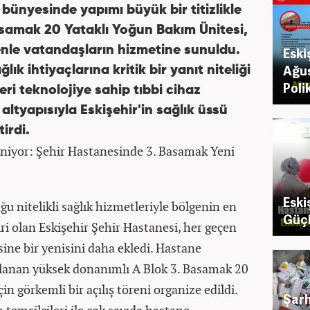
 bünyesinde yapımı büyük bir titizlikle
samak 20 Yataklı Yoğun Bakım Ünitesi,
enle vatandaşların hizmetine sunuldu.
Eski
Ağus
lık ihtiyaçlarına kritik bir yanıt niteliği
Poli
leri teknolojiye sahip tıbbi cihaz
altyapısıyla Eskişehir'in sağlık üssü
irdi.
eniyor: Şehir Hastanesinde 3. Basamak Yeni
Eski
ğu nitelikli sağlık hizmetleriyle bölgenin en
Güçlü
ri olan Eskişehir Şehir Hastanesi, her geçen
ne bir yenisini daha ekledi. Hastane
anan yüksek donanımlı A Blok 3. Basamak 20
in görkemli bir açılış töreni organize edildi.
Şarh