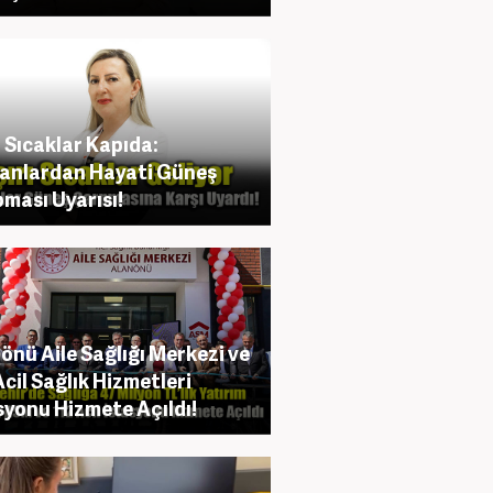
ı Sıcaklar Kapıda:
anlardan Hayati Güneş
ması Uyarısı!
önü Aile Sağlığı Merkezi ve
Acil Sağlık Hizmetleri
syonu Hizmete Açıldı!