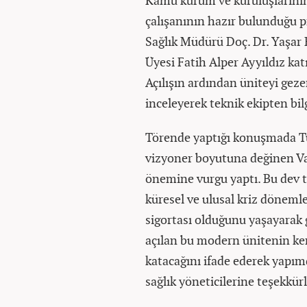
Kamu kurum ve kuruluşlarının 
çalışanının hazır bulunduğu pr
Sağlık Müdürü Doç. Dr. Yaşar B
Üyesi Fatih Alper Ayyıldız katı
Açılışın ardından üniteyi geze
inceleyerek teknik ekipten bilg
Törende yaptığı konuşmada Tür
vizyoner boyutuna değinen Val
önemine vurgu yaptı. Bu dev t
küresel ve ulusal kriz döneml
sigortası olduğunu yaşayarak 
açılan bu modern ünitenin ke
katacağını ifade ederek yap
sağlık yöneticilerine teşekkürle