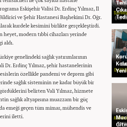
temsilcileri ile çok sayıda hastane
Tehl
ograma Eskişehir Valisi Dr. Erdinç Yılmaz, İl
Çıka
Tedi
ildirici ve Şehir Hastanesi Başhekimi Dr. Öğr.
larak kurdele kesimini birlikte gerçekleştirdi.
n heyet, modern tıbbi cihazları yerinde
i aldı.
Koru
kiye genelindeki sağlık yatırımlarının
Kola
i Dr. Erdinç Yılmaz, şehir hastanelerinin
Yeni
esislerin özellikle pandemi ve deprem gibi
erinde sağlık sisteminin ne kadar büyük bir
gördüklerini belirten Vali Yılmaz, hizmete
ntin sağlık altyapısına muazzam bir güç
ımda emeği geçen tüm mimar, mühendis ve
Eski
rini iletti.
Muci
Gitm