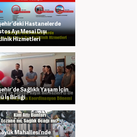
şehir’deki Hastanelerde
tos Ayı Mesai Dışı
klinik Hizmetleri
şehir’de Sağlıklı Yaşam İçin
 İş Birliği
öyük Mahallesi’nde