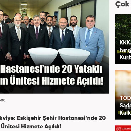
Çok
KKKA
Isır
Kurt
TOD 
500
Sade
Kalk
kviye: Eskişehir Şehir Hastanesi’nde 20
Ünitesi Hizmete Açıldı!