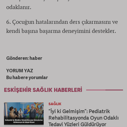
odaklanır.
6. Çocuğun hatalarından ders çıkarmasını ve
kendi başına başarma deneyimini destekler.
Gönderen: haber
YORUM YAZ
Bu habere yorumlar
ESKIŞEHIR SAĞLIK HABERLERI
SAĞLIK
“İyi ki Gelmişim”: Pediatrik
Rehabilitasyonda Oyun Odaklı
Tedavi Yüzleri Güldürüyor