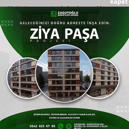
kapat
Çözümü onun yerine bulmak, sosyal kaygıya
ve problem çözme becerisi eksikliğine yol
açabilir.
3. Okul süreçlerini aşırı mı
denetliyorsunuz?
Sürekli denetlenen çocuk, sorumluluğu
içselleştirmekte zorlanır
4. Ev işlerinde ‘kıyamayıp’ her şeyi siz
mi yapıyorsunuz?
Yaşına uygun sorumluluk almayan
çocuklarda, beceriklilik duygusu gelişemez.