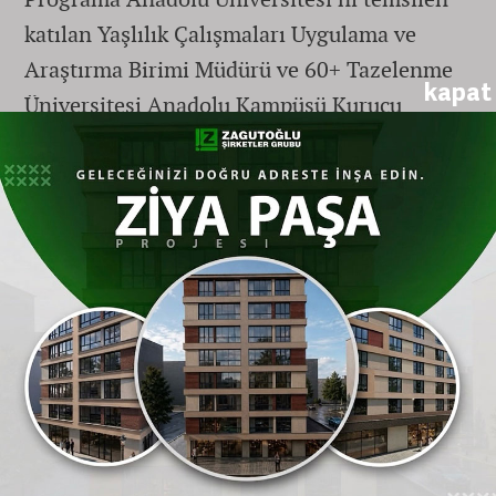
katılan Yaşlılık Çalışmaları Uygulama ve
Araştırma Birimi Müdürü ve 60+ Tazelenme
kapat
Üniversitesi Anadolu Kampüsü Kurucu
Koordinatörü Doç. Dr. Emre Birinci,
Eskişehir
’deki uygulama örneklerini ve
akademik birikimini katılımcılarla paylaştı.
Doç. Dr. Birinci, aktif yaşlanma
çalışmalarının sadece bir eğitim faaliyeti
olmadığını, aynı zamanda toplumun yaşlılık
algısını değiştiren ve bireylerin hayat
kalitesini artıran bir sosyal dönüşüm projesi
olduğunu vurguladı.
Gönüllülük ve Kuşaklararası Etkileşim