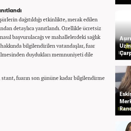
nıtlandı
oşürlerin dağıtıldığı etkinlikte, merak edilen
fından detaylıca yanıtlandı. Özellikle ücretsiz
asıl başvurulacağı ve mahallelerdeki sağlık
Aşır
Uzm
hakkında bilgilendirilen vatandaşlar, fuar
Çarp
rilmesinden duydukları memnuniyeti dile
iği stant, fuarın son gününe kadar bilgilendirme
Eski
Merk
Rand