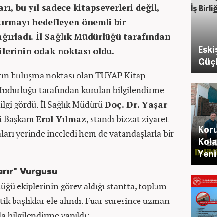
ı, bu yıl sadece kitapseverleri değil,
rtırmayı hedefleyen önemli bir
 ağırladı. İl Sağlık Müdürlüğü tarafından
Eski
ilerinin odak noktası oldu.
Güçlü
tın buluşma noktası olan TÜYAP Kitap
k Müdürlüğü tarafından kurulan bilgilendirme
ilgi gördü. İl Sağlık Müdürü
Doç. Dr. Yaşar
i Başkanı
Erol Yılmaz
, standı bizzat ziyaret
Koru
arı yerinde inceledi hem de vatandaşlarla bir
Kola
Yeni
arır" Vurgusu
üğü ekiplerinin görev aldığı stantta, toplum
tik başlıklar ele alındı. Fuar süresince uzman
a bilgilendirme yapıldı: