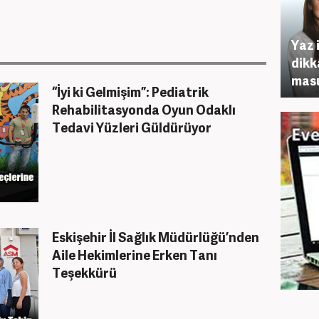
Yaz 
dikk
masu
“İyi ki Gelmişim”: Pediatrik
Rehabilitasyonda Oyun Odaklı
Tedavi Yüzleri Güldürüyor
Eskişehir İl Sağlık Müdürlüğü’nden
Aile Hekimlerine Erken Tanı
Teşekkürü