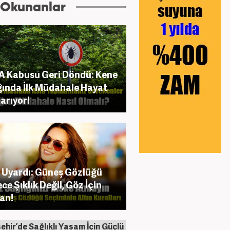
 Okunanlar
 Kabusu Geri Döndü: Kene
ığında İlk Müdahale Hayat
arıyor!
Uyardı: Güneş Gözlüğü
ce Şıklık Değil, Göz İçin
an!