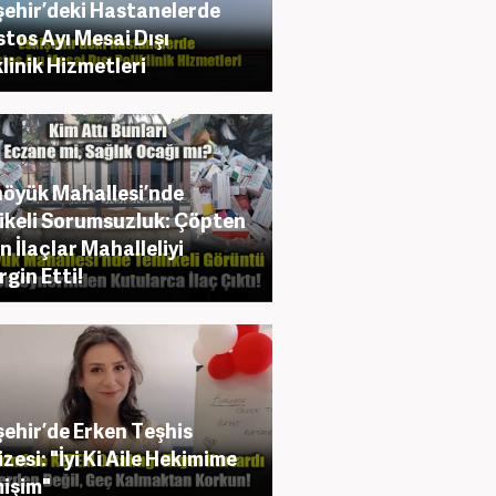
şehir’deki Hastanelerde
tos Ayı Mesai Dışı
klinik Hizmetleri
öyük Mahallesi’nde
ikeli Sorumsuzluk: Çöpten
n İlaçlar Mahalleliyi
rgin Etti!
şehir’de Erken Teşhis
zesi: "İyi Ki Aile Hekimime
işim"