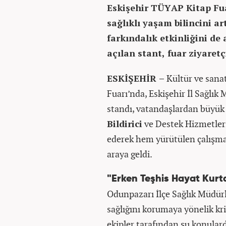
Eskişehir TÜYAP Kitap Fuar
sağlıklı yaşam bilincini a
farkındalık etkinliğini de
açılan stant, fuar ziyaretç
ESKİŞEHİR –
Kültür ve sana
Fuarı’nda, Eskişehir İl Sağlı
standı, vatandaşlardan büyük 
Bildirici
ve Destek Hizmetler
ederek hem yürütülen çalışmal
araya geldi.
"Erken Teşhis Hayat Kurt
Odunpazarı İlçe Sağlık Müdürl
sağlığını korumaya yönelik kri
ekipler tarafından şu konulard