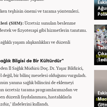
Eski
Ağus
ken teşhisin önemi ve tarama yöntemleri.
Poli
leri (SHM):
Ücretsiz sunulan beslenme
destek ve fizyoterapi gibi hizmetlerin tanıtımı.
Şarh
ağlıklı yaşam alışkanlıkları ve düzenli
Tehl
Çıka
Tedi
Sağlık Bilgisi de Bir Kültürdür"
den İl Sağlık Müdürü Doç. Dr. Yaşar Bildirici,
l değil, bir bilinç meselesi olduğunu vurguladı.
ünün yanına sağlık bilincini de eklemeyi
zın ücretsiz tarama programlarımızdan ve
Eski
en düzenli faydalanması, hastalıklarla
Muci
ür," ifadelerini kullandı.
Gitm