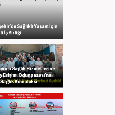
şehir’de Sağlıklı Yaşam İçin
 İş Birliği
yucu Sağlık Hizmetlerine
y Erişim: Odunpazarı’na
 Sağlık Kompleksi