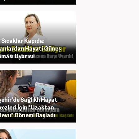
ı Sıcaklar Kapıda:
anlardan Hayati Güneş
ması Uyarısı!
şehir’de Sağlıklı Hayat
ezleri İçin "Uzaktan
evu" Dönemi Başladı