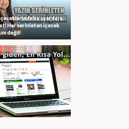
içeceklerinde bu uyarılara
at! Her serinleten içecek
m değil!