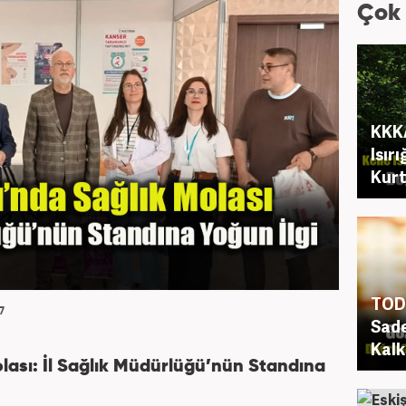
Çok
KKKA
Isır
Kurt
TOD 
7
Sade
Kalk
olası: İl Sağlık Müdürlüğü’nün Standına