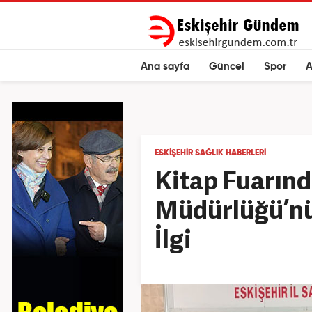
Ana sayfa
Güncel
Spor
A
ESKIŞEHIR SAĞLIK HABERLERI
Kitap Fuarında
Müdürlüğü’nü
İlgi