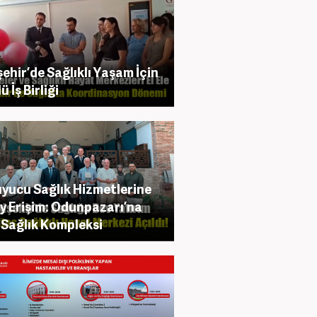
şehir’de Sağlıklı Yaşam İçin
 İş Birliği
yucu Sağlık Hizmetlerine
y Erişim: Odunpazarı’na
 Sağlık Kompleksi