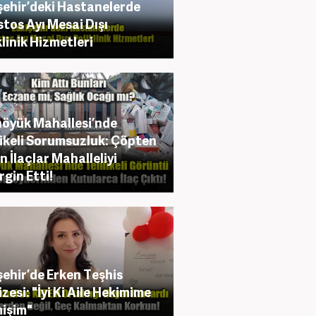
şehir’deki Hastanelerde
tos Ayı Mesai Dışı
klinik Hizmetleri
öyük Mahallesi’nde
ikeli Sorumsuzluk: Çöpten
n İlaçlar Mahalleliyi
rgin Etti!
şehir’de Erken Teşhis
zesi: "İyi Ki Aile Hekimime
işim"