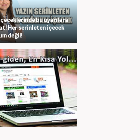
içeceklerinde bu uyarılara
at! Her serinleten içecek
m değil!