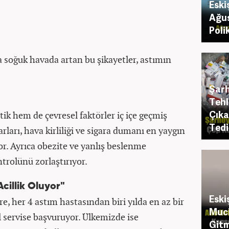
Eski
Ağus
Poli
a soğuk havada artan bu şikayetler, astımın
Şarh
Tehl
Çıka
k hem de çevresel faktörler iç içe geçmiş
Tedi
rları, hava kirliliği ve sigara dumanı en yaygın
yor. Ayrıca obezite ve yanlış beslenme
ntrolünü zorlaştırıyor.
Acillik Oluyor"
Eski
e, her 4 astım hastasından biri yılda en az bir
Muci
il servise başvuruyor. Ülkemizde ise
Gitm