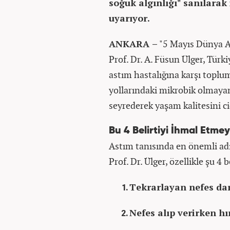
soğuk algınlığı" sanılara
uyarıyor.
ANKARA –
"5 Mayıs Dünya A
Prof. Dr. A. Füsun Ülger, Türki
astım hastalığına karşı toplu
yollarındaki mikrobik olmayan
seyrederek yaşam kalitesini c
Bu 4 Belirtiyi İhmal Etmey
Astım tanısında en önemli ad
Prof. Dr. Ülger, özellikle şu 4 
Tekrarlayan nefes dar
Nefes alıp verirken hır