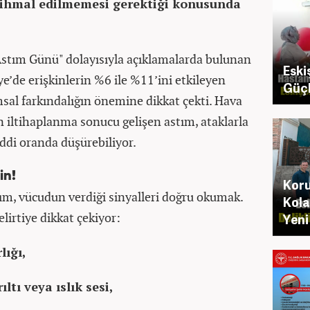
k ihmal edilmemesi gerektiği konusunda
stım Günü" dolayısıyla açıklamalarda bulunan
Eski
ye’de erişkinlerin %6 ile %11’ini etkileyen
Güçlü
msal farkındalığın önemine dikkat çekti. Hava
 iltihaplanma sonucu gelişen astım, ataklarla
iddi oranda düşürebiliyor.
in!
Koru
ım, vücudun verdiği sinyalleri doğru okumak.
Kola
belirtiye dikkat çekiyor:
Yeni
lığı,
ıltı veya ıslık sesi,