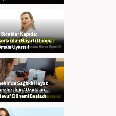
ı Sıcaklar Kapıda:
anlardan Hayati Güneş
ması Uyarısı!
şehir’de Sağlıklı Hayat
ezleri İçin "Uzaktan
evu" Dönemi Başladı