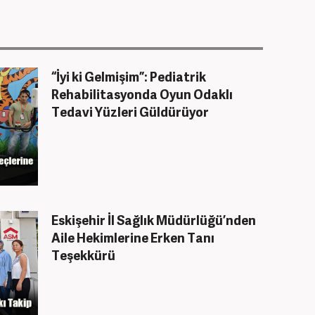
“İyi ki Gelmişim”: Pediatrik
Rehabilitasyonda Oyun Odaklı
Tedavi Yüzleri Güldürüyor
Eskişehir İl Sağlık Müdürlüğü’nden
Aile Hekimlerine Erken Tanı
Teşekkürü