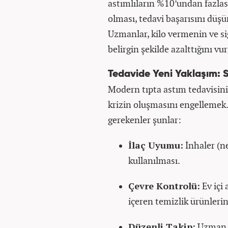
astımlıların %10’undan fazlas
olması, tedavi başarısını düşü
Uzmanlar, kilo vermenin ve si
belirgin şekilde azalttığını vu
Tedavide Yeni Yaklaşım:
Modern tıpta astım tedavisini
krizin oluşmasını engellemek.
gerekenler şunlar:
İlaç Uyumu:
İnhaler (ne
kullanılması.
Çevre Kontrolü:
Ev içi
içeren temizlik ürünleri
Düzenli Takip:
Uzman d