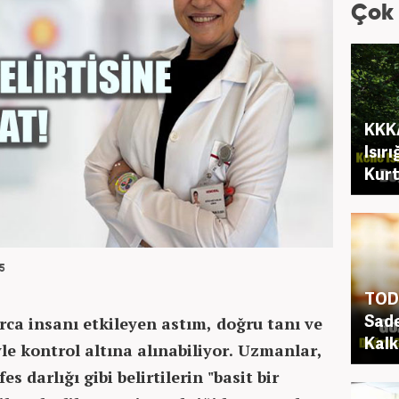
Çok
KKKA
Isır
Kurt
5
TOD 
Sade
ca insanı etkileyen astım, doğru tanı ve
Kalk
yle kontrol altına alınabiliyor. Uzmanlar,
s darlığı gibi belirtilerin "basit bir