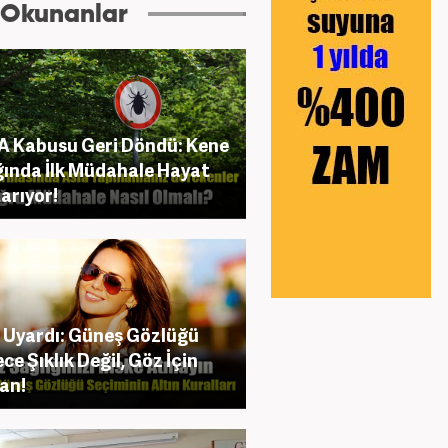
 Okunanlar
 Kabusu Geri Döndü: Kene
ığında İlk Müdahale Hayat
arıyor!
Uyardı: Güneş Gözlüğü
ce Şıklık Değil, Göz İçin
an!