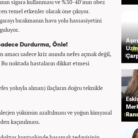
ının sigara kullanması ve %30-40'ının obez
ren temel etkenler olarak öne çıkıyor.
garayı bırakmanın hava yolu hassasiyetini
rguluyor.
Aşır
 Sadece Durdurma, Önle!
Uzm
n amacı sadece kriz anında nefes açmak değil,
Çarp
 Bu noktada hastaların dikkat etmesi
fes yoluyla alınan) ilaçların doğru teknikle
Eski
Merk
 alerjen yükünün azaltılması ve yoğun kimyasal
Rand
nden kaçınılması.
oktor kontrolünde basamak tedavisinin