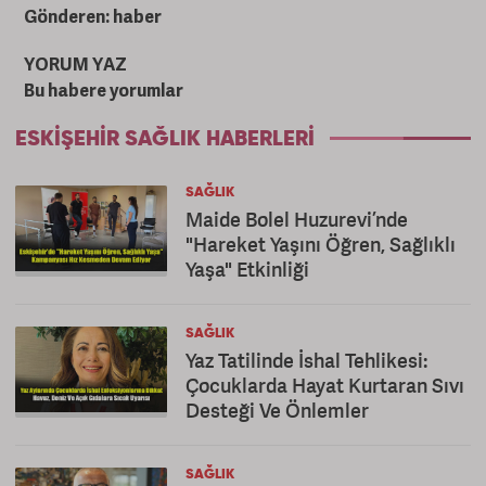
Gönderen: haber
YORUM YAZ
Bu habere yorumlar
ESKIŞEHIR SAĞLIK HABERLERI
SAĞLIK
Maide Bolel Huzurevi’nde
"Hareket Yaşını Öğren, Sağlıklı
Yaşa" Etkinliği
SAĞLIK
Yaz Tatilinde İshal Tehlikesi:
Çocuklarda Hayat Kurtaran Sıvı
Desteği Ve Önlemler
SAĞLIK