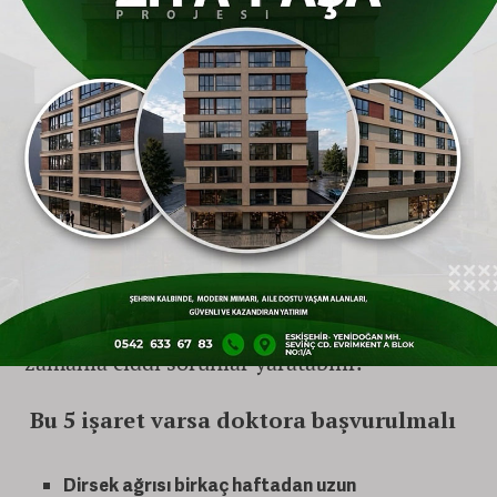
Hastalar genellikle dirseğin dış kısmında
hassasiyet, basit hareketlerde ağrı ve elde
güç kaybı tarif eder. İlerleyen durumlarda
günlük yaşam aktiviteleri belirgin şekilde
zorlaşabilir. Uzun saatler bilgisayar
kullananlar, el işiyle uğraşan meslek grupları,
sürekli kavrama hareketi yapan kişiler, raket
sporlarıyla ilgilenenler bu sorunla en sık
karşılaşabilen kişilerdir. Yorgunluk gibi geçici
ve masum sandığınız dirsek ağrılarınız
zamanla ciddi sorunlar yaratabilir.
Bu 5 işaret varsa doktora başvurulmalı
Dirsek ağrısı birkaç haftadan uzun