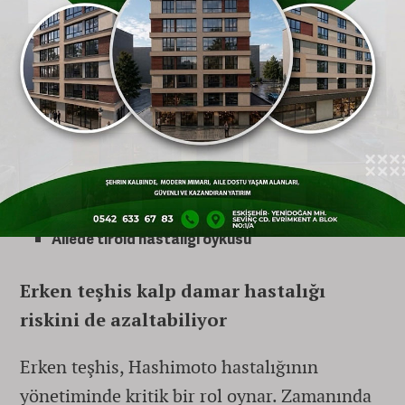
Nabızda yavaşlama
Kaş dökülmesi
Nedensiz kilo artışı ve halsizlik
Depresif ruh hali
Adet düzensizliği veya kısırlık
Ailede tiroid hastalığı öyküsü
Erken teşhis kalp damar hastalığı
riskini de azaltabiliyor
Erken teşhis, Hashimoto hastalığının
yönetiminde kritik bir rol oynar. Zamanında