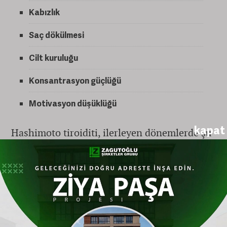
Kabızlık
Saç dökülmesi
Cilt kuruluğu
Konsantrasyon güçlüğü
Motivasyon düşüklüğü
kapat
Hashimoto tiroiditi, ilerleyen dönemlerde şu
belirtilerle kendisini gösterebilir:
Ses kalınlaşması
Yüzde şişlik
Adet düzensizliği