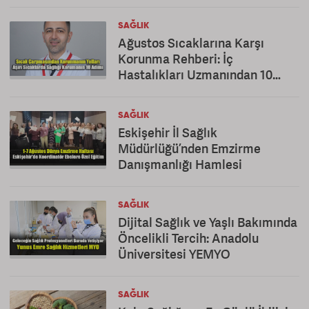
SAĞLIK
Ağustos Sıcaklarına Karşı
Korunma Rehberi: İç
Hastalıkları Uzmanından 10
Altın Öneri
SAĞLIK
Eskişehir İl Sağlık
Müdürlüğü’nden Emzirme
Danışmanlığı Hamlesi
SAĞLIK
Dijital Sağlık ve Yaşlı Bakımında
Öncelikli Tercih: Anadolu
Üniversitesi YEMYO
SAĞLIK