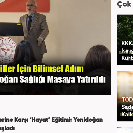
Çok
KKKA
Isır
Kurt
TOD 
Sade
Kalk
rine Karşı ‘Hayat’ Eğitimi: Yenidoğan
şladı