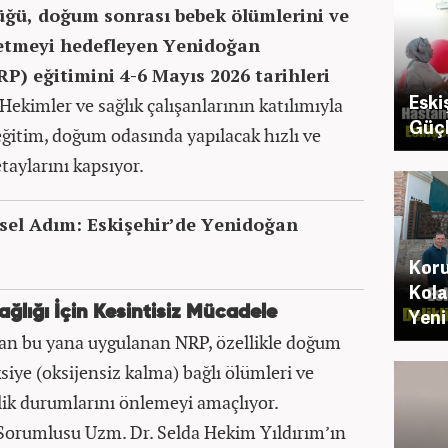
lüğü, doğum sonrası bebek ölümlerini ve
 etmeyi hedefleyen Yenidoğan
) eğitimini 4-6 Mayıs 2026 tarihleri
Eski
Hekimler ve sağlık çalışanlarının katılımıyla
Güçlü
eğitim, doğum odasında yapılacak hızlı ve
taylarını kapsıyor.
msel Adım: Eskişehir’de Yenidoğan
Koru
Kola
ğlığı İçin Kesintisiz Mücadele
Yeni
dan bu yana uygulanan NRP, özellikle doğum
iye (oksijensiz kalma) bağlı ölümleri ve
lik durumlarını önlemeyi amaçlıyor.
 Sorumlusu Uzm. Dr. Selda Hekim Yıldırım’ın