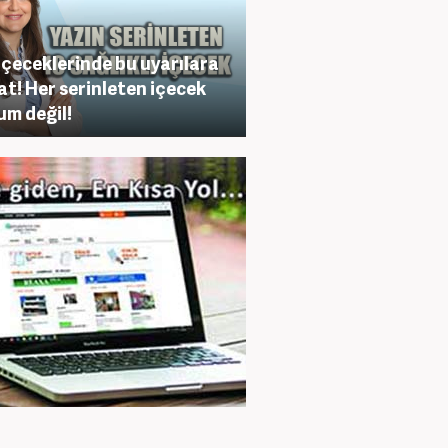
içeceklerinde bu uyarılara
at! Her serinleten içecek
m değil!