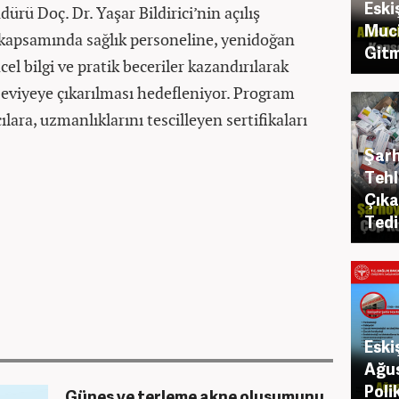
Eski
ürü Doç. Dr. Yaşar Bildirici’nin açılış
Muci
 kapsamında sağlık personeline, yenidoğan
Gitm
l bilgi ve pratik beceriler kazandırılarak
 seviyeye çıkarılması hedefleniyor. Program
lara, uzmanlıklarını tescilleyen sertifikaları
Şarh
Tehl
Çıka
Tedi
Eski
Ağus
Poli
Güneş ve terleme akne oluşumunu