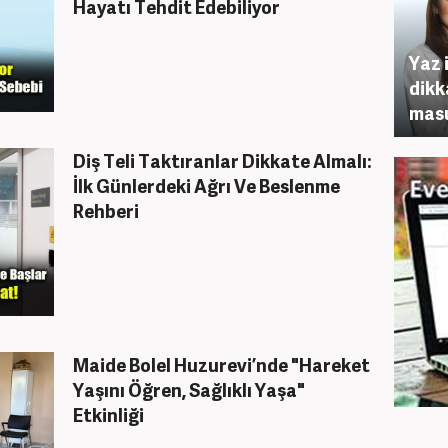
Hayatı Tehdit Edebiliyor
Yaz 
dikk
masu
Diş Teli Taktıranlar Dikkate Almalı:
İlk Günlerdeki Ağrı Ve Beslenme
Rehberi
Maide Bolel Huzurevi’nde "Hareket
Yaşını Öğren, Sağlıklı Yaşa"
Etkinliği