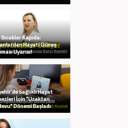
ı Sıcaklar Kapıda:
anlardan Hayati Güneş
ması Uyarısı!
şehir’de Sağlıklı Hayat
ezleri İçin "Uzaktan
evu" Dönemi Başladı