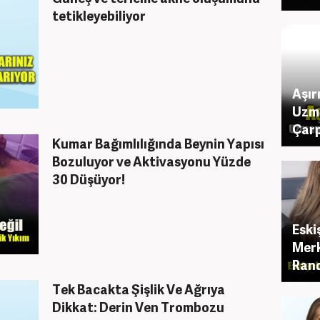
tetikleyebiliyor
Aşır
Uzm
Çarp
Kumar Bağımlılığında Beynin Yapısı
Bozuluyor ve Aktivasyonu Yüzde
30 Düşüyor!
Eski
Merk
Rand
Tek Bacakta Şişlik Ve Ağrıya
Dikkat: Derin Ven Trombozu