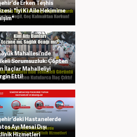
şehir’de Erken Teşhis
zesi: "İyi Ki Aile Hekimime
işim"
öyük Mahallesi’nde
ikeli Sorumsuzluk: Çöpten
n İlaçlar Mahalleliyi
rgin Etti!
şehir’deki Hastanelerde
tos Ayı Mesai Dışı
klinik Hizmetleri