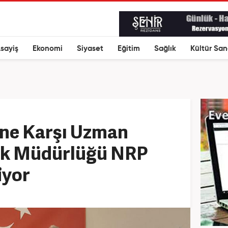
sayiş
Ekonomi
Siyaset
Eğitim
Sağlık
Kültür San
ine Karşı Uzman
lık Müdürlüğü NRP
iyor