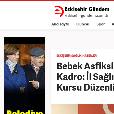
Ana sayfa
Güncel
Spor
A
ESKIŞEHIR SAĞLIK HABERLERI
Bebek Asfiks
Kadro: İl Sağ
Kursu Düzenl