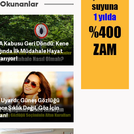
 Okunanlar
 Kabusu Geri Döndü: Kene
ığında İlk Müdahale Hayat
arıyor!
Uyardı: Güneş Gözlüğü
ce Şıklık Değil, Göz İçin
an!