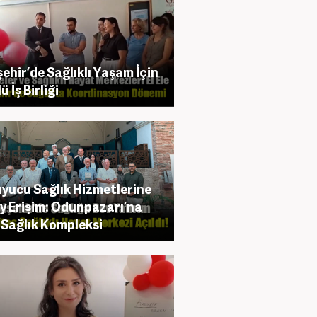
şehir’de Sağlıklı Yaşam İçin
 İş Birliği
yucu Sağlık Hizmetlerine
y Erişim: Odunpazarı’na
 Sağlık Kompleksi