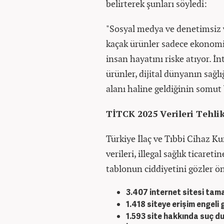
belirterek şunları söyledi:
"Sosyal medya ve denetimsiz 
kaçak ürünler sadece ekonomi
insan hayatını riske atıyor. İ
ürünler, dijital dünyanın sağ
alanı haline geldiğinin somut b
TİTCK 2025 Verileri Tehl
Türkiye İlaç ve Tıbbi Cihaz K
verileri, illegal sağlık ticare
tablonun ciddiyetini gözler ön
3.407
internet sitesi tam
1.418
siteye erişim engeli g
1.593
site hakkında suç du