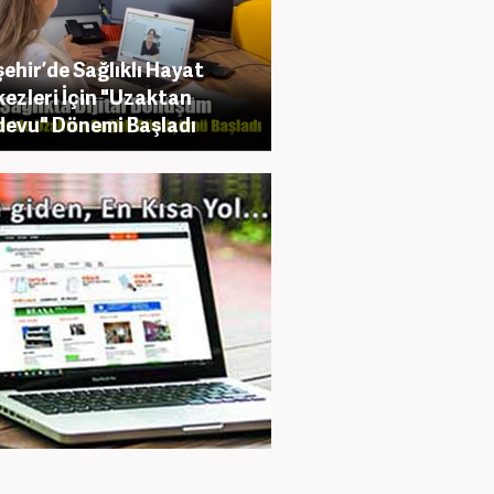
şehir’de Sağlıklı Hayat
ezleri İçin "Uzaktan
evu" Dönemi Başladı