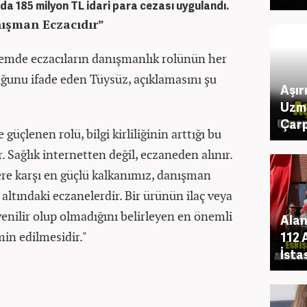
mda
185 milyon TL
idari para cezası uygulandı.
ışman Eczacıdır”
dönemde eczacıların danışmanlık rolünün her
ğunu ifade eden Tüysüz, açıklamasını şu
Aşır
Uzm
Çarp
güçlenen rolü, bilgi kirliliğinin arttığı bu
Sağlık internetten değil, eczaneden alınır.
lere karşı en güçlü kalkanımız, danışman
ltındaki eczanelerdir. Bir ürünün ilaç veya
venilir olup olmadığını belirleyen en önemli
Alan
min edilmesidir."
112 
İsta