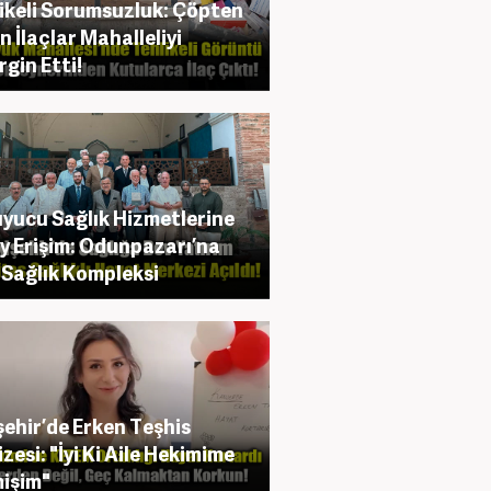
ikeli Sorumsuzluk: Çöpten
n İlaçlar Mahalleliyi
rgin Etti!
yucu Sağlık Hizmetlerine
y Erişim: Odunpazarı’na
 Sağlık Kompleksi
şehir’de Erken Teşhis
zesi: "İyi Ki Aile Hekimime
işim"