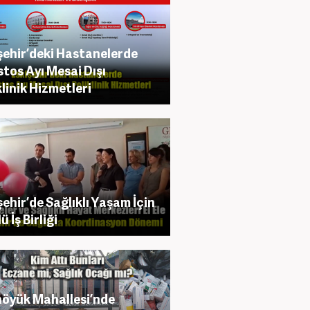
şehir’deki Hastanelerde
tos Ayı Mesai Dışı
klinik Hizmetleri
şehir’de Sağlıklı Yaşam İçin
 İş Birliği
öyük Mahallesi’nde