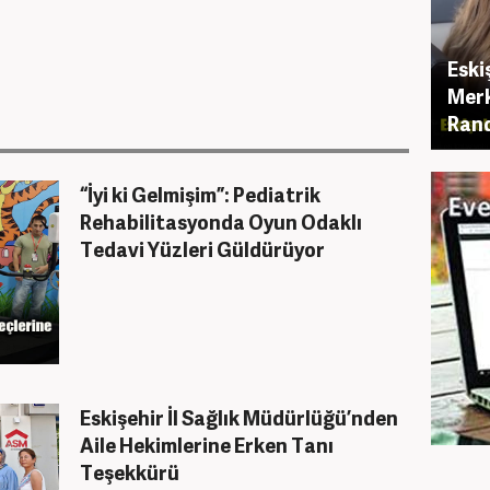
Eski
Merk
Rand
“İyi ki Gelmişim”: Pediatrik
Rehabilitasyonda Oyun Odaklı
Tedavi Yüzleri Güldürüyor
Eskişehir İl Sağlık Müdürlüğü’nden
Aile Hekimlerine Erken Tanı
Teşekkürü