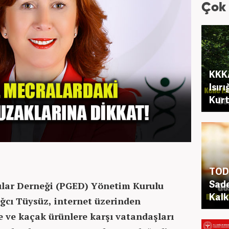
Çok
KKKA
Isır
Kurt
TOD 
Sade
ılar Derneği (PGED) Yönetim Kurulu
Kalk
ağcı Tüysüz, internet üzerinden
e ve kaçak ürünlere karşı vatandaşları