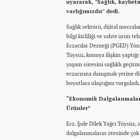
uyararak, "Sağlık, kaybe
varlığımızdır" dedi.
Sağlık sektörü, dijital mecrala
bilgi kirliliği ve sahte ürün t
Eczacılar Derneği (PGED) Yöne
Tüysüz, konuya ilişkin yaptı
yaşam süresini sağlıklı geçi
eczacısına danışmak yerine dij
boyutlara ulaştığını vurguladı
“Ekonomik Dalgalanmalard
Ürünler”
Ecz. Şule Dilek Yağcı Tüysüz
dalgalanmaların ötesinde çok d