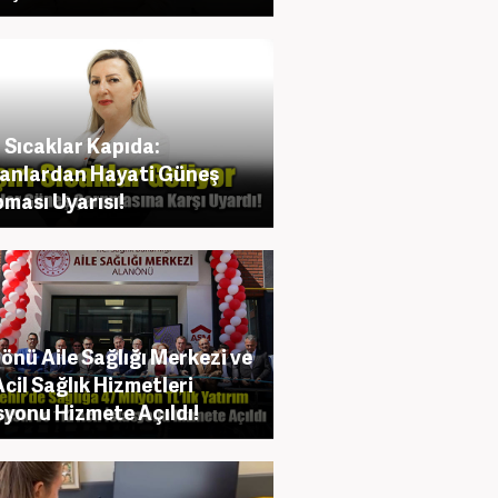
ı Sıcaklar Kapıda:
anlardan Hayati Güneş
ması Uyarısı!
önü Aile Sağlığı Merkezi ve
Acil Sağlık Hizmetleri
syonu Hizmete Açıldı!