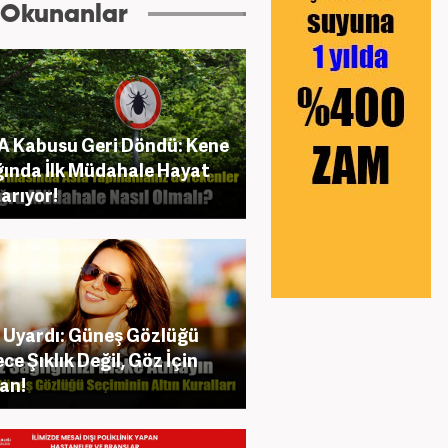
 Okunanlar
 Kabusu Geri Döndü: Kene
ığında İlk Müdahale Hayat
arıyor!
Uyardı: Güneş Gözlüğü
ce Şıklık Değil, Göz İçin
an!