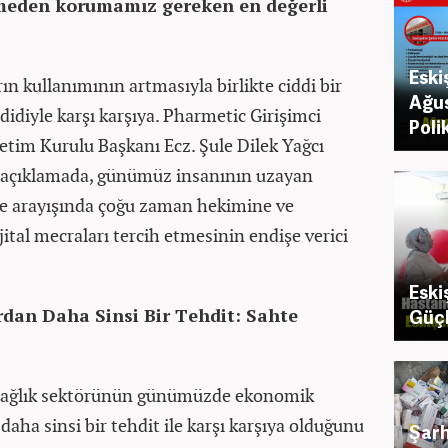
tmeden korumamız gereken en değerli
Eski
rın kullanımının artmasıyla birlikte ciddi bir
Ağus
ehdidiyle karşı karşıya. Pharmetic Girişimci
Poli
tim Kurulu Başkanı Ecz. Şule Dilek Yağcı
ğı açıklamada, günümüz insanının uzayan
rme arayışında çoğu zaman hekimine ve
ital mecraları tercih etmesinin endişe verici
.
Eski
an Daha Sinsi Bir Tehdit: Sahte
Güçlü
, sağlık sektörünün günümüzde ekonomik
aha sinsi bir tehdit ile karşı karşıya olduğunu
Şarh