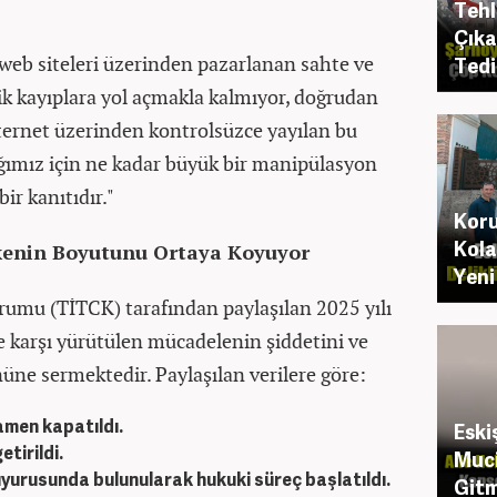
Tehl
Çıka
web siteleri üzerinden pazarlanan sahte ve
Tedi
k kayıplara yol açmakla kalmıyor, doğrudan
nternet üzerinden kontrolsüzce yayılan bu
lığımız için ne kadar büyük bir manipülasyon
ir kanıtıdır."
Koru
Kola
ikenin Boyutunu Ortaya Koyuyor
Yeni
urumu (TİTCK) tarafından paylaşılan 2025 yılı
tine karşı yürütülen mücadelenin şiddetini ve
üne sermektedir. Paylaşılan verilere göre:
amen kapatıldı.
Eski
etirildi.
Muci
yurusunda bulunularak hukuki süreç başlatıldı.
Gitm