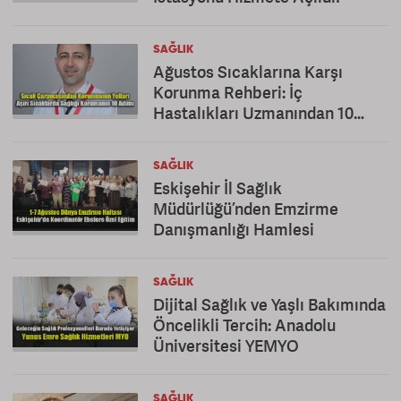
SAĞLIK
Ağustos Sıcaklarına Karşı
Korunma Rehberi: İç
Hastalıkları Uzmanından 10
Altın Öneri
SAĞLIK
Eskişehir İl Sağlık
Müdürlüğü’nden Emzirme
Danışmanlığı Hamlesi
SAĞLIK
Dijital Sağlık ve Yaşlı Bakımında
Öncelikli Tercih: Anadolu
Üniversitesi YEMYO
SAĞLIK