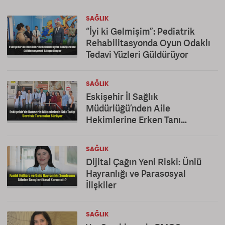
SAĞLIK
“İyi ki Gelmişim”: Pediatrik
Rehabilitasyonda Oyun Odaklı
Tedavi Yüzleri Güldürüyor
SAĞLIK
Eskişehir İl Sağlık
Müdürlüğü’nden Aile
Hekimlerine Erken Tanı
Teşekkürü
SAĞLIK
Dijital Çağın Yeni Riski: Ünlü
Hayranlığı ve Parasosyal
İlişkiler
SAĞLIK