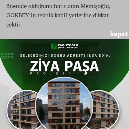
önemde olduğunu hatırlatan Memişoğlu,
GÖKBEY’in teknik kabiliyetlerine dikkat
çekti:
kapat
"GÖKBEY, en zorlu coğrafya şartlarında ve
en sert iklimlerde vatandaşlarımıza uzanan
devletin şefkat eli olacak. Dünyada teknoloji
genellikle yıkmak için kullanılırken,
Türkiye’nin teknolojisi can kurtarmak ve
nefes olmak için havalanıyor."
Hava Ambulans Filosu Büyüyor
Türkiye’nin hava ambulans hizmetlerindeki