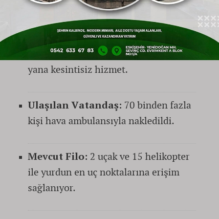
gelişimine de değinen Bakan, mevcut
kapasiteyi şu verilerle paylaştı:
Hizmet Başlangıcı:
2009 yılından bu
yana kesintisiz hizmet.
Ulaşılan Vatandaş:
70 binden fazla
kişi hava ambulansıyla nakledildi.
Mevcut Filo:
2 uçak ve 15 helikopter
ile yurdun en uç noktalarına erişim
sağlanıyor.