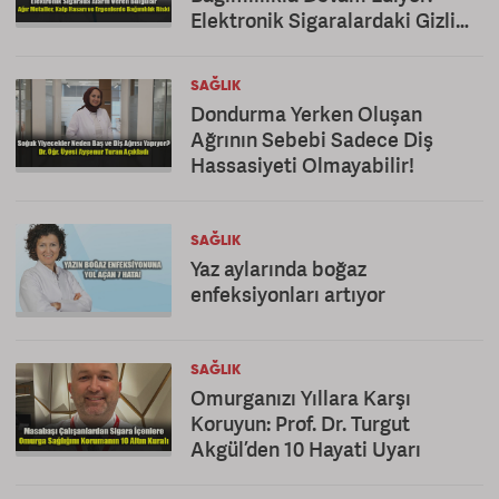
Elektronik Sigaralardaki Gizli
Tehlike!
SAĞLIK
Dondurma Yerken Oluşan
Ağrının Sebebi Sadece Diş
Hassasiyeti Olmayabilir!
SAĞLIK
Yaz aylarında boğaz
enfeksiyonları artıyor
SAĞLIK
Omurganızı Yıllara Karşı
Koruyun: Prof. Dr. Turgut
Akgül’den 10 Hayati Uyarı