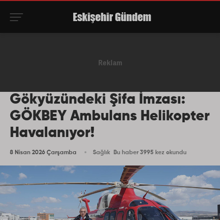
Gökyüzündeki Şifa İmzası:
GÖKBEY Ambulans Helikopter
Havalanıyor!
8 Nisan 2026 Çarşamba
Sağlık
Bu haber 3995 kez okundu