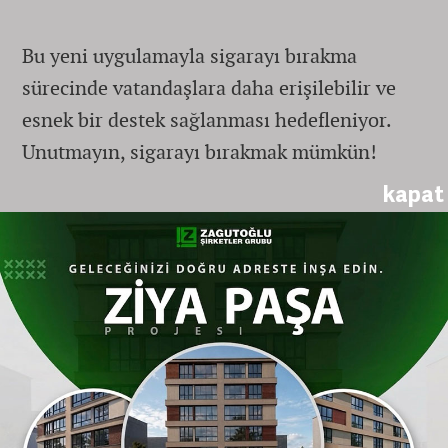
Bu yeni uygulamayla sigarayı bırakma
sürecinde vatandaşlara daha erişilebilir ve
esnek bir destek sağlanması hedefleniyor.
Unutmayın, sigarayı bırakmak mümkün!
kapat
Gönderen: haber
YORUM YAZ
Bu habere yorumlar
ESKIŞEHIR SAĞLIK HABERLERI
SAĞLIK
İl Sağlık Müdürü Bildirici’den