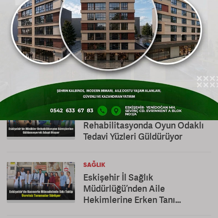
Gönderen: journal
YORUM YAZ
Bu habere yorumlar
ESKIŞEHIR SAĞLIK HABERLERI
SAĞLIK
“İyi ki Gelmişim”: Pediatrik
Rehabilitasyonda Oyun Odaklı
Tedavi Yüzleri Güldürüyor
SAĞLIK
Eskişehir İl Sağlık
Müdürlüğü’nden Aile
Hekimlerine Erken Tanı
Teşekkürü