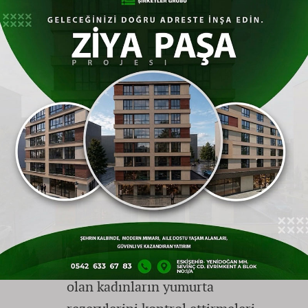
azalacağı gerçeğini göz önünde
bulundurmaktır.
Yumurta rezervi nasıl artırılabilir?
Yumurta rezervini artırmanın
bilinen bir yolu yoktur, ancak
yumurta dondurma veya tüp
bebek gibi yöntemlerle ileri yaşta
gebelik şansı artırılabilir.
Özellikle 35 yaşından sonra veya
ailesinde erken menopoz öyküsü
olan kadınların yumurta