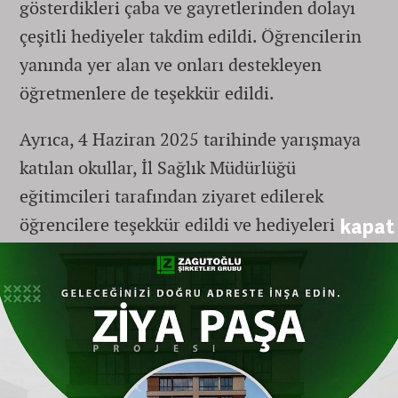
gösterdikleri çaba ve gayretlerinden dolayı
çeşitli hediyeler takdim edildi. Öğrencilerin
yanında yer alan ve onları destekleyen
öğretmenlere de teşekkür edildi.
Ayrıca, 4 Haziran 2025 tarihinde yarışmaya
katılan okullar, İl Sağlık Müdürlüğü
eğitimcileri tarafından ziyaret edilerek
öğrencilere teşekkür edildi ve hediyeleri
kapat
bizzat takdim edildi.
Bu anlamlı etkinliğe katkı sunan tüm
paydaşlara ve emeği geçen herkese teşekkür
edilirken, sağlıklı, bilinçli ve güçlü nesiller
yetiştirmek adına hep birlikte çalışmaya