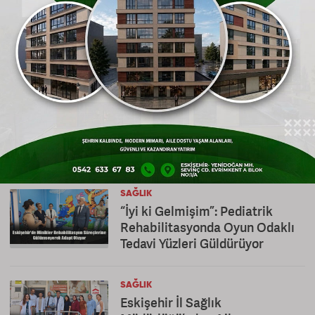
kararlılıkla devam edileceği vurgulandı.
Gönderen: journal
YORUM YAZ
Bu habere yorumlar
ESKIŞEHIR SAĞLIK HABERLERI
SAĞLIK
“İyi ki Gelmişim”: Pediatrik
Rehabilitasyonda Oyun Odaklı
Tedavi Yüzleri Güldürüyor
SAĞLIK
Eskişehir İl Sağlık