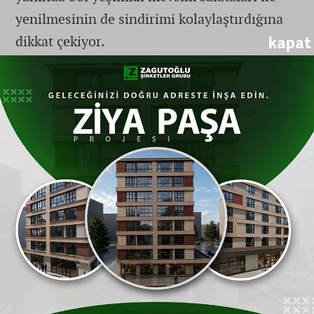
yenilmesinin de sindirimi kolaylaştırdığına
dikkat çekiyor.
kapat
Prof. Dr. Cengiz Köksal, etin kesildikten
hemen sonra tüketilmemesi gerektiğine
dikkat çekiyor:
"Yeni kesilmiş kurban eti normalden
daha serttir ve sindirim sistemi için
zorludur. Gaz, şişkinlik, kramp tarzı
ağrılar ortaya çıkarabilir. Bu ağrılar,
özellikle kalp hastaları tarafından kalp
kriziyle karıştırılabilir. Bu nedenle en az
24 saat dinlendirilmiş et tercih