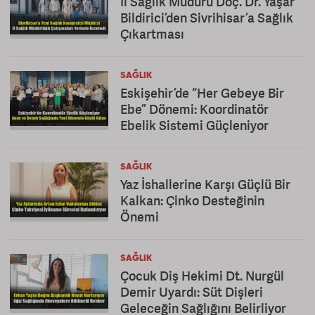
İl Sağlık Müdürü Doç. Dr. Yaşar
Bildirici’den Sivrihisar’a Sağlık
Çıkartması
SAĞLIK
Eskişehir’de “Her Gebeye Bir
Ebe” Dönemi: Koordinatör
Ebelik Sistemi Güçleniyor
SAĞLIK
Yaz İshallerine Karşı Güçlü Bir
Kalkan: Çinko Desteğinin
Önemi
SAĞLIK
Çocuk Diş Hekimi Dt. Nurgül
Demir Uyardı: Süt Dişleri
Geleceğin Sağlığını Belirliyor