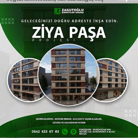
dökülmesi, unutkanlık, depresyon ve guatr
ortaya çıkabilir. Bu hastalıkların gelişiminde
hem genetik hem de çevresel faktörler
birlikte rol oynar. Ailede hastalık öyküsü
varsa kişinin de tiroitle ilgili bir problem
yaşama olasılığı artar. Bunun yanı sıra iyot
alımı, radyasyona maruz kalma, bazı
enfeksiyonlar, stres ve sigara kullanımı gibi
çevresel unsurlar da hastalığın
tetiklenmesinde veya seyrinde etki
gösterebilir. Öyle ki iyotlu tuz kullanan
gelişmiş ülkelerde tiroid ile ilgili
rahatsızlıkların görülme oranı düşüktür”
dedi.