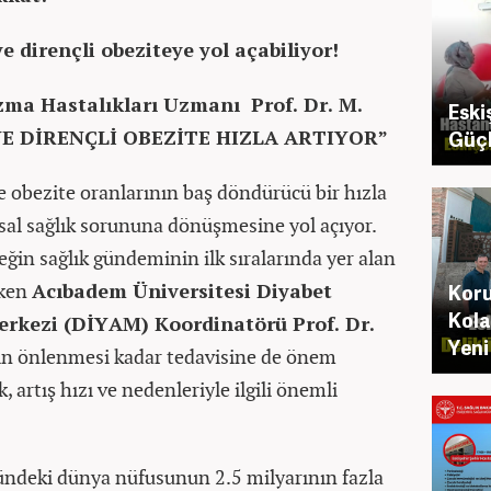
e dirençli obeziteye yol açabiliyor!
izma Hastalıkları Uzmanı
Prof. Dr. M.
Eski
 DİRENÇLİ OBEZİTE HIZLA ARTIYOR”
Güçlü
 obezite oranlarının baş döndürücü bir hızla
sal sağlık sorununa dönüşmesine yol açıyor.
in sağlık gündeminin ilk sıralarında yer alan
eken
Acıbadem Üniversitesi Diyabet
Koru
Kola
rkezi (DİYAM) Koordinatörü Prof. Dr.
Yeni
in önlenmesi kadar tedavisine de önem
, artış hızı ve nedenleriyle ilgili önemli
stündeki dünya nüfusunun 2.5 milyarının fazla