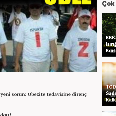
Çok
KKKA
Isır
Kurt
TOD 
Sade
yeni sorun:
Obezite tedavisine direnç
Kalk
ikkat!