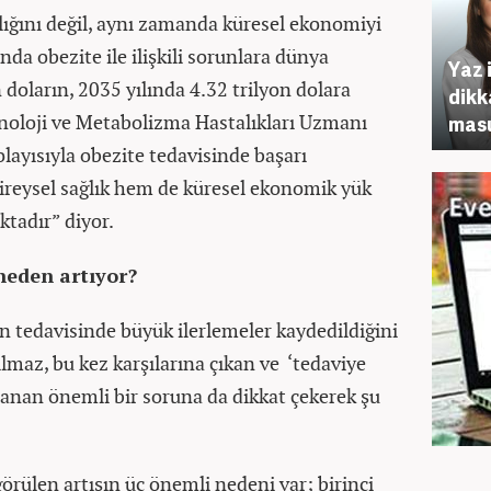
ğlığını değil, aynı zamanda küresel ekonomiyi
nda obezite ile ilişkili sorunlara dünya
Yaz 
doların, 2035 yılında 4.32 trilyon dolara
dikk
inoloji ve Metabolizma Hastalıkları Uzmanı
masu
layısıyla obezite tedavisinde başarı
bireysel sağlık hem de küresel ekonomik yük
tadır” diyor.
neden artıyor?
en tedavisinde büyük ilerlemeler kaydedildiğini
lmaz, bu kez karşılarına çıkan ve ‘tedaviye
mlanan önemli bir soruna da dikkat çekerek şu
örülen artışın üç önemli nedeni var; birinci