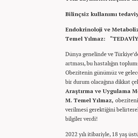
Bilinçsiz kullanımı tedaviy
Endokrinoloji ve Metabol
Temel Yılmaz:
“TEDAVİYE
Dünya genelinde ve Türkiye’de
artması, bu hastalığın toplum
Obezitenin günümüz ve geleceğ
bir durum olacağına dikkat ç
Araştırma ve Uygulama Me
M. Temel Yılmaz,
obeziten
verilmesi gerektiğini belirterek
bilgiler verdi!
2022 yılı itibariyle, 18 yaş ü