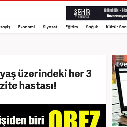
sayiş
Ekonomi
Siyaset
Eğitim
Sağlık
Kültür San
yaş üzerindeki her 3
ezite hastası!