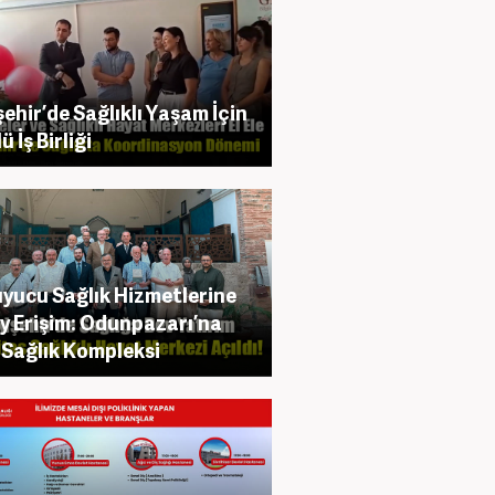
şehir’de Sağlıklı Yaşam İçin
 İş Birliği
yucu Sağlık Hizmetlerine
y Erişim: Odunpazarı’na
 Sağlık Kompleksi