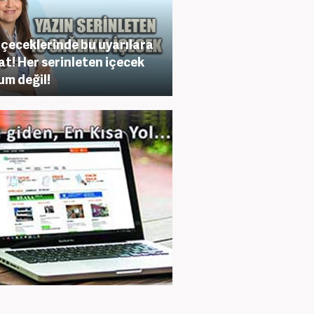
içeceklerinde bu uyarılara
at! Her serinleten içecek
m değil!