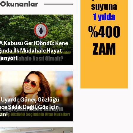
 Okunanlar
 Kabusu Geri Döndü: Kene
ığında İlk Müdahale Hayat
arıyor!
Uyardı: Güneş Gözlüğü
ce Şıklık Değil, Göz İçin
an!