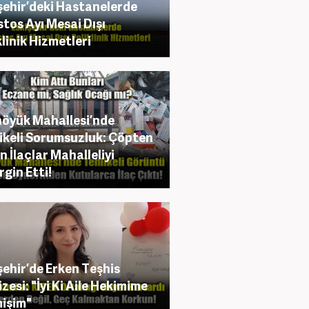
şehir’deki Hastanelerde
tos Ayı Mesai Dışı
klinik Hizmetleri
öyük Mahallesi’nde
ikeli Sorumsuzluk: Çöpten
n İlaçlar Mahalleliyi
rgin Etti!
şehir’de Erken Teşhis
zesi: "İyi Ki Aile Hekimime
işim"