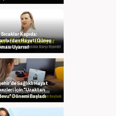
ı Sıcaklar Kapıda:
anlardan Hayati Güneş
ması Uyarısı!
şehir’de Sağlıklı Hayat
ezleri İçin "Uzaktan
evu" Dönemi Başladı