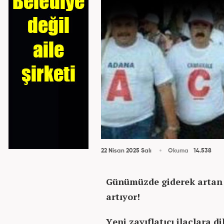
22 Nisan 2025 Salı
Okuma
14.538
Günümüzde giderek artan 
artıyor!
Yeni zayıflatıcı ilaçlara d