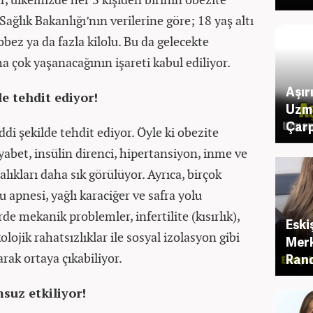
ağlık Bakanlığı’nın verilerine göre; 18 yaş altı
obez ya da fazla kilolu. Bu da gelecekte
a çok yaşanacağının işareti kabul ediliyor.
Aşır
de tehdit ediyor!
Uzm
Çarp
iddi şekilde tehdit ediyor. Öyle ki obezite
abet, insülin direnci, hipertansiyon, inme ve
alıkları daha sık görülüyor. Ayrıca, birçok
u apnesi, yağlı karaciğer ve safra yolu
de mekanik problemler, infertilite (kısırlık),
Eski
lojik rahatsızlıklar ile sosyal izolasyon gibi
Merk
rak ortaya çıkabiliyor.
Rand
suz etkiliyor!