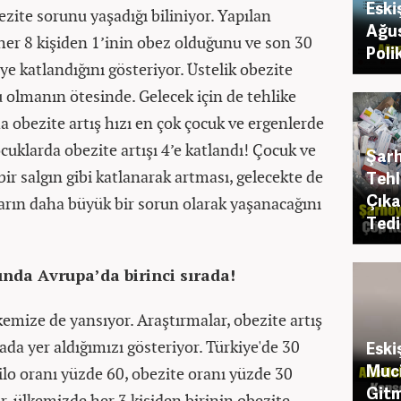
Eski
zite sorunu yaşadığı biliniyor. Yapılan
Ağus
her 8 kişiden 1’inin obez olduğunu ve son 30
Poli
ye katlandığını gösteriyor. Üstelik obezite
olmanın ötesinde. Gelecek için de tehlike
a obezite artış hızı en çok çocuk ve ergenlerde
ocuklarda obezite artışı 4’e katlandı! Çocuk ve
Şarh
ir salgın gibi katlanarak artması, gelecekte de
Tehl
Çıka
ların daha büyük bir sorun olarak yaşanacağını
Tedi
ında Avrupa’da birinci sırada!
emize de yansıyor. Araştırmalar, obezite artış
ada yer aldığımızı gösteriyor. Türkiye'de 30
Eski
Muci
ilo oranı yüzde 60, obezite oranı yüzde 30
Gitm
, ülkemizde her 3 kişiden birinin obezite