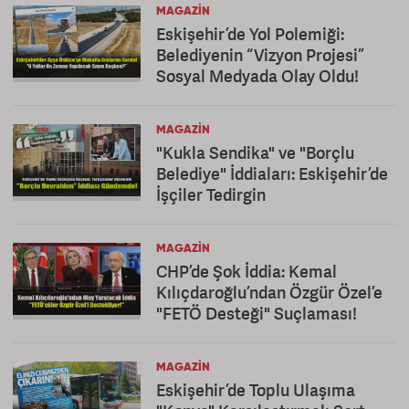
MAGAZIN
Eskişehir’de Yol Polemiği:
Belediyenin “Vizyon Projesi”
Sosyal Medyada Olay Oldu!
MAGAZIN
"Kukla Sendika" ve "Borçlu
Belediye" İddiaları: Eskişehir’de
İşçiler Tedirgin
MAGAZIN
CHP’de Şok İddia: Kemal
Kılıçdaroğlu’ndan Özgür Özel’e
"FETÖ Desteği" Suçlaması!
MAGAZIN
Eskişehir’de Toplu Ulaşıma