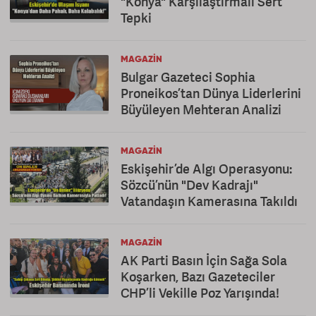
"Konya" Karşılaştırmalı Sert
Tepki
MAGAZIN
Bulgar Gazeteci Sophia
Proneikos’tan Dünya Liderlerini
Büyüleyen Mehteran Analizi
MAGAZIN
Eskişehir’de Algı Operasyonu:
Sözcü’nün "Dev Kadrajı"
Vatandaşın Kamerasına Takıldı
MAGAZIN
AK Parti Basın İçin Sağa Sola
Koşarken, Bazı Gazeteciler
CHP’li Vekille Poz Yarışında!