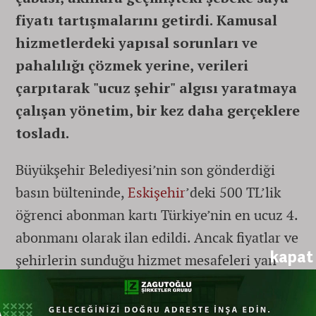
fiyatı tartışmalarını getirdi. Kamusal
hizmetlerdeki yapısal sorunları ve
pahalılığı çözmek yerine, verileri
çarpıtarak "ucuz şehir" algısı yaratmaya
çalışan yönetim, bir kez daha gerçeklere
tosladı.
Büyükşehir Belediyesi’nin son gönderdiği
basın bülteninde,
Eskişehir
’deki 500 TL’lik
öğrenci abonman kartı Türkiye’nin en ucuz 4.
abonmanı olarak ilan edildi. Ancak fiyatlar ve
kapat
şehirlerin sunduğu hizmet mesafeleri yan
yana getirildiğinde ortaya çıkan tezat,
belediyenin algı yönetimini bir kez daha