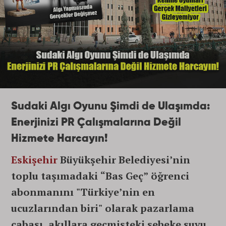
Sudaki Algı Oyunu Şimdi de Ulaşımda:
Enerjinizi PR Çalışmalarına Değil
Hizmete Harcayın!
Eskişehir
Büyükşehir Belediyesi’nin
toplu taşımadaki “Bas Geç” öğrenci
abonmanını "Türkiye’nin en
ucuzlarından biri" olarak pazarlama
çabası, akıllara geçmişteki şebeke suyu