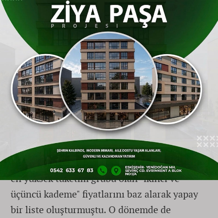
deşifre etti.
Su Fiyatlarındaki "Kademe Oyunu"
Hafızalarda
Eskişehir
Büyükşehir Belediyesi, geçtiğimiz
dönemlerde de benzer bir taktiğe şebeke
suyu fiyatlarında başvurmuştu. Birçok
büyükşehirde vatandaşların ezici
çoğunluğunun tükettiği "birinci kademe" su
fiyatları
Eskişehir
’den çok daha ucuz
olmasına rağmen, yönetim diğer şehirlerin
en yüksek tüketim grubu olan "ikinci ve
üçüncü kademe" fiyatlarını baz alarak yapay
bir liste oluşturmuştu. O dönemde de