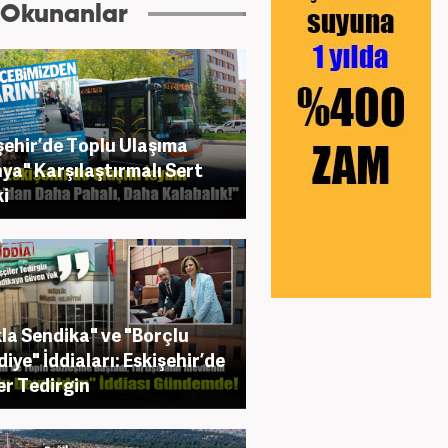
 Okunanlar
şehir’de Toplu Ulaşıma
ya" Karşılaştırmalı Sert
i
la Sendika" ve "Borçlu
diye" İddiaları: Eskişehir’de
ler Tedirgin