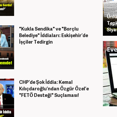
Ünlü
Tepk
"Kukla Sendika" ve "Borçlu
Siya
Belediye" İddiaları: Eskişehir’de
İşçiler Tedirgin
CHP’de Şok İddia: Kemal
Kılıçdaroğlu’ndan Özgür Özel’e
"FETÖ Desteği" Suçlaması!