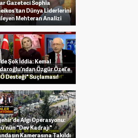
ar Gazeteci Sophia
eikos’tan Dünya Liderlerini
leyen Mehteran Analizi
de Şok İddia: Kemal
çdaroğlu’ndan Özgür Özel’e
Ö Desteği" Suçlaması!
şehir’de Algı Operasyonu:
ü’nün "Dev Kadrajı"
ndaşın Kamerasına Takıldı