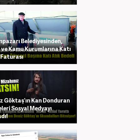
pazarı Belediyesinden,
 ve Kamu Kurumlarına Katı
 Faturası
z Göktaş’ın Kan Donduran
eleri Sosyal Medyayı
adı!