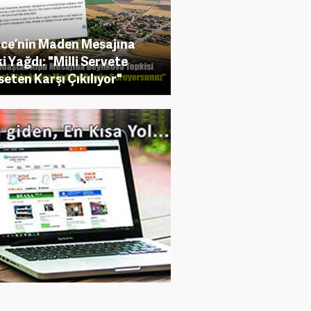
ce’nin Maden Mesajına
i Yağdı: "Milli Servete
seten Karşı Çıkılıyor"