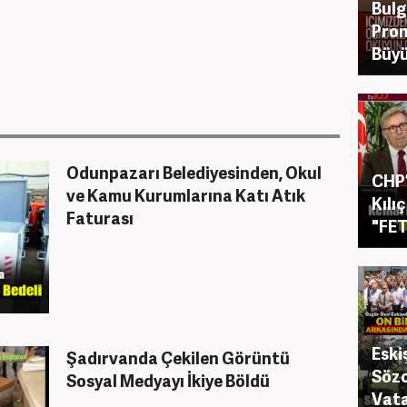
Bulg
Pron
Büyü
Odunpazarı Belediyesinden, Okul
CHP’
ve Kamu Kurumlarına Katı Atık
Kılı
Faturası
"FET
Eski
Şadırvanda Çekilen Görüntü
Sözc
Sosyal Medyayı İkiye Böldü
Vata