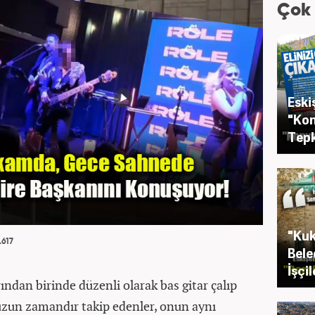
Çok
Eski
"Kon
Tepk
"Kuk
.617
Bele
İşçi
ndan birinde düzenli olarak bas gitar çalıp
uzun zamandır takip edenler, onun aynı