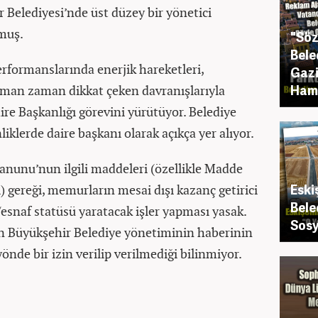
Belediyesi’nde üst düzey bir yönetici
muş.
"Söz
Bele
erformanslarında enerjik hareketleri,
Gazi
Haml
zaman zaman dikkat çeken davranışlarıyla
ire Başkanlığı görevini yürütüyor. Belediye
nliklerde daire başkanı olarak açıkça yer alıyor.
anunu’nun ilgili maddeleri (özellikle Madde
Eski
) gereği, memurların mesai dışı kazanç getirici
Bele
/esnaf statüsü yaratacak işler yapması yasak.
Sosy
an Büyükşehir Belediye yönetiminin haberinin
önde bir izin verilip verilmediği bilinmiyor.