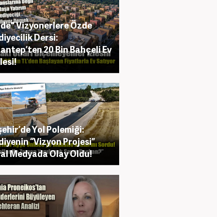
de" Vizyonerlere Özde
diyecilik Dersi:
antep’ten 20 Bin Bahçeli Ev
esi!
şehir’de Yol Polemiği:
diyenin “Vizyon Projesi”
al Medyada Olay Oldu!