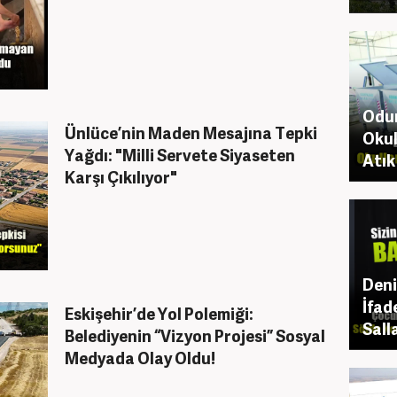
Odun
Ünlüce’nin Maden Mesajına Tepki
Okul
Yağdı: "Milli Servete Siyaseten
Atık
Karşı Çıkılıyor"
Deni
İfad
Eskişehir’de Yol Polemiği:
Sall
Belediyenin “Vizyon Projesi” Sosyal
Medyada Olay Oldu!