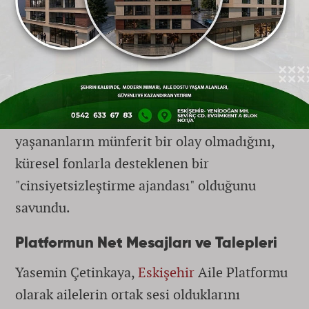
kamuoyuna yansıyan olayların çocuk
psikolojisinin temel dinamiklerini hiçe
saydığını ifade etti. Eğitim kurumlarının
çocukların milli, manevi ve ahlaki değerlerle
donatılması gereken güvenli limanlar olması
gerektiğini hatırlatan Çetinkaya,
yaşananların münferit bir olay olmadığını,
küresel fonlarla desteklenen bir
"cinsiyetsizleştirme ajandası" olduğunu
savundu.
Platformun Net Mesajları ve Talepleri
Yasemin Çetinkaya,
Eskişehir
Aile Platformu
olarak ailelerin ortak sesi olduklarını