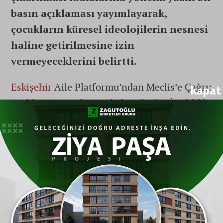
basın açıklaması yayımlayarak,
çocukların küresel ideolojilerin nesnesi
haline getirilmesine izin
vermeyeceklerini belirtti.
Eskişehir
Aile Platformu’ndan Meclis’e Çağrı:
kapat
"Köklü Anayasal ve Hukuki Adımlar İvedilikle
Atılmalı"
"Münferit Bir Hadise Değil, Küresel Bir
Ajanda"
Eskişehir
Aile Platformu adına açıklama
yapan Yasemin Çetinkaya, İstanbul
Sarıyer’deki bir okulda yaşanan ve