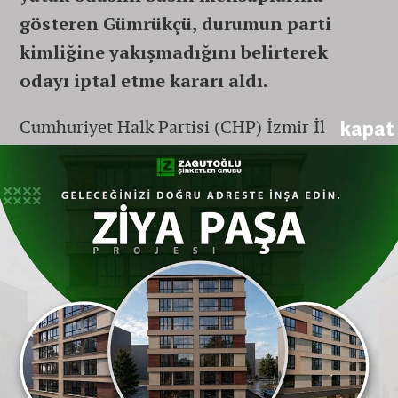
gösteren Gümrükçü, durumun parti
kimliğine yakışmadığını belirterek
odayı iptal etme kararı aldı.
Cumhuriyet Halk Partisi (CHP) İzmir İl
kapat
Başkanlığında devir teslim işlemlerinin
ardından göreve başlayan yeni İl Başkanı
Utku Gümrükçü, parti binasında şaşkınlık
yaratan bir durumla karşılaştı. Makam
odasını incelerken hemen bitişiğinde özel bir
bölmeyle ayrılmış, tam teşekküllü gizli bir
yatak odası olduğunu fark eden Gümrükçü,
kapıları kamuoyuna ve gazetecilere açarak
tepkisini dile getirdi.