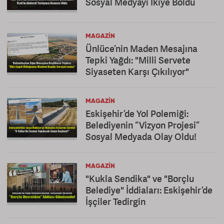
Sosyal Medyayı İkiye Böldü
MAGAZIN
Ünlüce’nin Maden Mesajına
Tepki Yağdı: "Milli Servete
Siyaseten Karşı Çıkılıyor"
MAGAZIN
Eskişehir’de Yol Polemiği:
Belediyenin “Vizyon Projesi”
Sosyal Medyada Olay Oldu!
MAGAZIN
"Kukla Sendika" ve "Borçlu
Belediye" İddiaları: Eskişehir’de
İşçiler Tedirgin