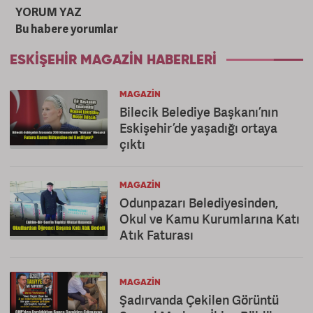
YORUM YAZ
Bu habere yorumlar
ESKIŞEHIR MAGAZIN HABERLERI
MAGAZIN
Bilecik Belediye Başkanı’nın
Eskişehir’de yaşadığı ortaya
çıktı
MAGAZIN
Odunpazarı Belediyesinden,
Okul ve Kamu Kurumlarına Katı
Atık Faturası
MAGAZIN
Şadırvanda Çekilen Görüntü