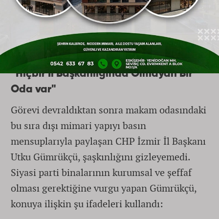
"Neden Yapıldığını Anlamadık": Yeni İl
Başkanından Kamufle Edilmiş Yatak Odasına
Tepki
"Hiçbir İl Başkanlığında Olmayan Bir
Oda var"
Görevi devraldıktan sonra makam odasındaki
bu sıra dışı mimari yapıyı basın
mensuplarıyla paylaşan CHP İzmir İl Başkanı
Utku Gümrükçü, şaşkınlığını gizleyemedi.
Siyasi parti binalarının kurumsal ve şeffaf
olması gerektiğine vurgu yapan Gümrükçü,
konuya ilişkin şu ifadeleri kullandı: