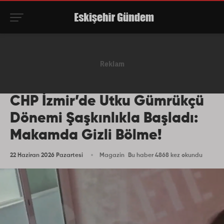
CHP İzmir’de Utku Gümrükçü
Dönemi Şaşkınlıkla Başladı:
Makamda Gizli Bölme!
22 Haziran 2026 Pazartesi
Magazin
Bu haber 4868 kez okundu