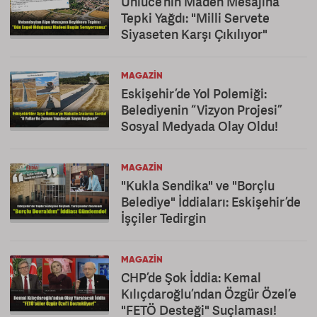
Ünlüce’nin Maden Mesajına
Tepki Yağdı: "Milli Servete
Siyaseten Karşı Çıkılıyor"
MAGAZIN
Eskişehir’de Yol Polemiği:
Belediyenin “Vizyon Projesi”
Sosyal Medyada Olay Oldu!
MAGAZIN
"Kukla Sendika" ve "Borçlu
Belediye" İddiaları: Eskişehir’de
İşçiler Tedirgin
MAGAZIN
CHP’de Şok İddia: Kemal
Kılıçdaroğlu’ndan Özgür Özel’e
"FETÖ Desteği" Suçlaması!