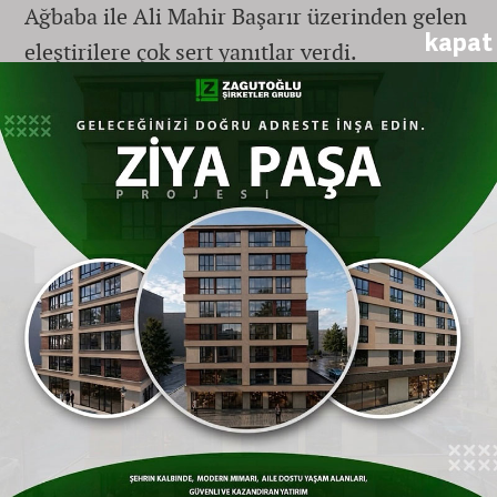
Ağbaba ile Ali Mahir Başarır üzerinden gelen
kapat
eleştirilere çok sert yanıtlar verdi.
Canlı Yayında Reklam Arası Verdiren Kriz:
Kılıçdaroğlu "Genel Başkan" Yazmayan
Kanala Çattı!
"Hangi Gazeteci Bu Soruyu Sorar Ya!"
Yayın sırasında gazetecilerin, yargı kararının
arkasında iktidar desteği olup olmadığına
yönelik imalarda bulunması Kılıçdaroğlu’nu
çileden çıkardı. Sorunun taraflı ve haksız
olduğunu savunan Kılıçdaroğlu, tepkisini şu
sözlerle dile getirdi: