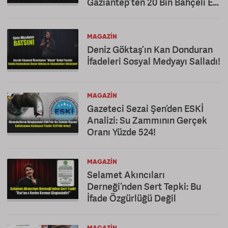
Gaziantep’ten 20 Bin Bahçeli Ev
Hamlesi!
MAGAZIN
Deniz Göktaş’ın Kan Donduran
İfadeleri Sosyal Medyayı Salladı!
MAGAZIN
Gazeteci Sezai Şen’den ESKİ
Analizi: Su Zammının Gerçek
Oranı Yüzde 524!
MAGAZIN
Selamet Akıncıları
Derneği’nden Sert Tepki: Bu
İfade Özgürlüğü Değil