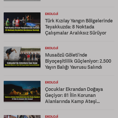
EKOLOJI
Türk Kızılay Yangın Bölgelerinde
Teyakkuzda: 8 Noktada
Çalışmalar Aralıksız Sürüyor
EKOLOJI
Musaözü Göleti’nde
Biyoçeşitlilik Güçleniyor: 2.500
Yayın Balığı Yavrusu Salındı
EKOLOJI
Çocuklar Ekrandan Doğaya
Geçiyor: 81 İlin Korunan
Alanlarında Kamp Ateşi
Yakılacak
EKOLOJI