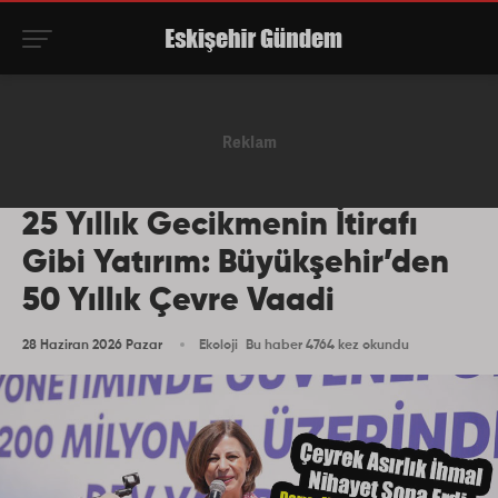
25 Yıllık Gecikmenin İtirafı
Gibi Yatırım: Büyükşehir’den
50 Yıllık Çevre Vaadi
28 Haziran 2026 Pazar
Ekoloji
Bu haber 4764 kez okundu