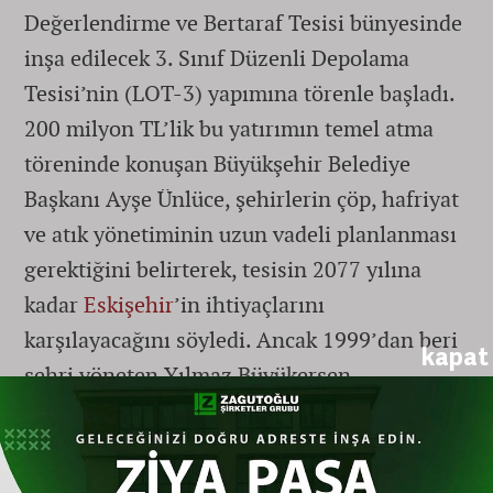
Değerlendirme ve Bertaraf Tesisi bünyesinde
inşa edilecek 3. Sınıf Düzenli Depolama
Tesisi’nin (LOT-3) yapımına törenle başladı.
200 milyon TL’lik bu yatırımın temel atma
töreninde konuşan Büyükşehir Belediye
Başkanı Ayşe Ünlüce, şehirlerin çöp, hafriyat
ve atık yönetiminin uzun vadeli planlanması
gerektiğini belirterek, tesisin 2077 yılına
kadar
Eskişehir
’in ihtiyaçlarını
karşılayacağını söyledi. Ancak 1999’dan beri
kapat
şehri yöneten Yılmaz Büyükerşen
kadrosunun son genel sekreteri olan
Ünlüce’nin, kentin geleceğini planlarken
kurduğu bu iddialı cümleler, adeta geçmiş