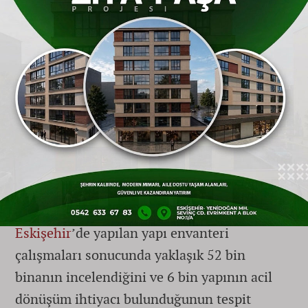
yıllarda neden geç kalındığına dair bir
hayıflanma olarak kelimelere döküldü.
Meslek Odası Acı Tabloyu Hatırlattı: 6
Bin Bina Öncelikli Dönüşüm Bekliyor
Törenin açılış konuşmasını yapan İnşaat
Mühendisleri Odası
Eskişehir
Şube Başkanı
Oytun Gökten, çevre yatırımlarının kentsel
dönüşüm sürecinin en önemli tamamlayıcı
unsurlarından biri olduğuna dikkat çekti.
Eskişehir
’de yapılan yapı envanteri
çalışmaları sonucunda yaklaşık 52 bin
binanın incelendiğini ve 6 bin yapının acil
dönüşüm ihtiyacı bulunduğunun tespit