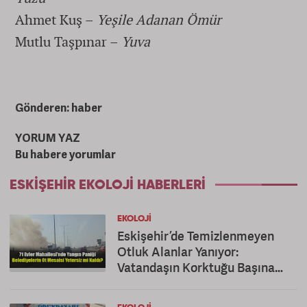
Ahmet Kuş –
Yeşile Adanan Ömür
Mutlu Taşpınar –
Yuva
Gönderen: haber
YORUM YAZ
Bu habere yorumlar
ESKIŞEHIR EKOLOJI HABERLERI
EKOLOJI
Eskişehir’de Temizlenmeyen
Otluk Alanlar Yanıyor:
Vatandaşın Korktuğu Başına
Geldi!