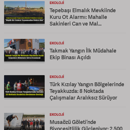
EKOLOJI
Tepebaşı Elmalık Mevkiinde
Kuru Ot Alarmı: Mahalle
Sakinleri Can ve Mal
Güvenliğinden Endişeli
EKOLOJI
Takmak Yangın İlk Müdahale
Ekip Binası Açıldı
EKOLOJI
Türk Kızılay Yangın Bölgelerinde
Teyakkuzda: 8 Noktada
Çalışmalar Aralıksız Sürüyor
EKOLOJI
Musaözü Göleti’nde
Biyoçeşitlilik Güçleniyor: 2.500