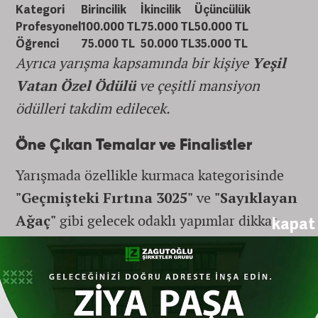
Kategori
Birincilik
İkincilik
Üçüncülük
Profesyonel
100.000 TL
75.000 TL
50.000 TL
Öğrenci
75.000 TL
50.000 TL
35.000 TL
Ayrıca yarışma kapsamında bir kişiye
Yeşil
Vatan Özel Ödülü
ve çeşitli mansiyon
ödülleri takdim edilecek.
Öne Çıkan Temalar ve Finalistler
Yarışmada özellikle kurmaca kategorisinde
"Geçmişteki Fırtına 3025"
ve
"Sayıklayan
Ağaç"
gibi gelecek odaklı yapımlar dikkat
kapat
çekerken; belgesel tarafında
"Ateşin
Gölgesinde Stratonikeia"
ve
"Yangının
Öteki Yüzü"
gibi gerçek hikayeler orman
mücadelesini gözler önüne seriyor.