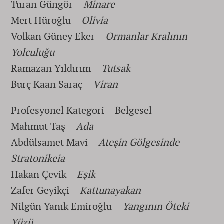
Turan Güngör –
Minare
Mert Hüroğlu –
Olivia
Volkan Güney Eker –
Ormanlar Kralının
Yolculuğu
Ramazan Yıldırım –
Tutsak
Burç Kaan Saraç –
Viran
Profesyonel Kategori – Belgesel
Mahmut Taş –
Ada
Abdülsamet Mavi –
Ateşin Gölgesinde
Stratonikeia
Hakan Çevik –
Eşik​
Zafer Geyikçi –
Kattunayakan
Nilgün Yanık Emiroğlu –
Yangının Öteki
Yüzü