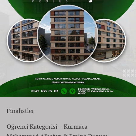
Tören Bilgileri:
Tarih:
19 Ocak 2026 Pazartesi
Saat:
19.00
Yer:
OGM Konferans Salonu,
Yenimahalle / Ankara
Finalistler
Öğrenci Kategorisi – Kurmaca