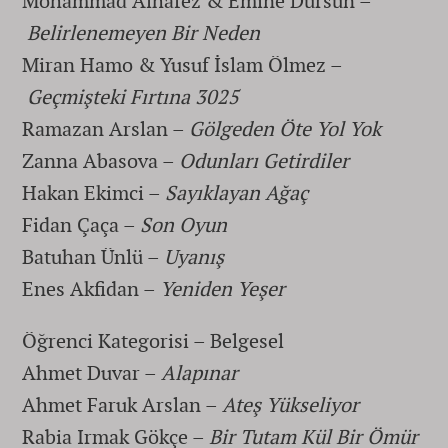
Mohammad Alhafez & Emine Dursun –
Belirlenemeyen Bir Neden
Miran Hamo & Yusuf İslam Ölmez –
Geçmişteki Fırtına 3025
Ramazan Arslan –
Gölgeden Öte Yol Yok
Zanna Abasova –
Odunları Getirdiler
Hakan Ekimci –
Sayıklayan Ağaç
Fidan Çaça –
Son Oyun
Batuhan Ünlü –
Uyanış
Enes Akfidan –
Yeniden Yeşer
Öğrenci Kategorisi – Belgesel
Ahmet Duvar –
Alapınar
Ahmet Faruk Arslan –
Ateş Yükseliyor
Rabia Irmak Gökçe –
Bir Tutam Kül Bir Ömür