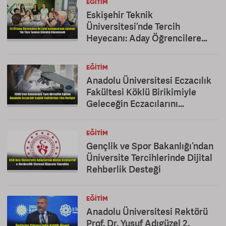
EĞITIM
Eskişehir Teknik
Üniversitesi’nde Tercih
Heyecanı: Aday Öğrencilere
Kapsamlı Tanıtım
EĞITIM
Anadolu Üniversitesi Eczacılık
Fakültesi Köklü Birikimiyle
Geleceğin Eczacılarını
Yetiştiriyor
EĞITIM
Gençlik ve Spor Bakanlığı’ndan
Üniversite Tercihlerinde Dijital
Rehberlik Desteği
EĞITIM
Anadolu Üniversitesi Rektörü
Prof. Dr. Yusuf Adıgüzel 2.