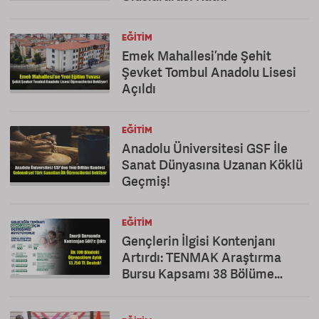
EĞITIM
Emek Mahallesi’nde Şehit
Şevket Tombul Anadolu Lisesi
Açıldı
EĞITIM
Anadolu Üniversitesi GSF İle
Sanat Dünyasına Uzanan Köklü
Geçmiş!
EĞITIM
Gençlerin İlgisi Kontenjanı
Artırdı: TENMAK Araştırma
Bursu Kapsamı 38 Bölüme
Çıkarıldı