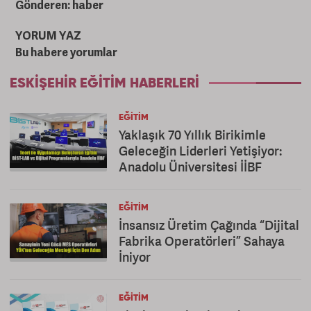
Gönderen: haber
YORUM YAZ
Bu habere yorumlar
ESKIŞEHIR EĞITIM HABERLERI
EĞITIM
Yaklaşık 70 Yıllık Birikimle
Geleceğin Liderleri Yetişiyor:
Anadolu Üniversitesi İİBF
EĞITIM
İnsansız Üretim Çağında “Dijital
Fabrika Operatörleri” Sahaya
İniyor
EĞITIM