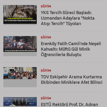
EĞITIM
YKS Tercih Süreci Başladı:
Uzmandan Adaylara "Nokta
Atışı Tercih" Tüyoları
EĞITIM
Erenköy Fatih Camii’nde Neşeli
Kahvaltı: Müftü Gül Minik
Öğrencilerle Buluştu
EĞITIM
TDV Eskişehir Arama Kurtarma
Ekibinden Miniklere Afet Bilinci
EĞITIM
ESTÜ Rektörü Prof. Dr. Adnan