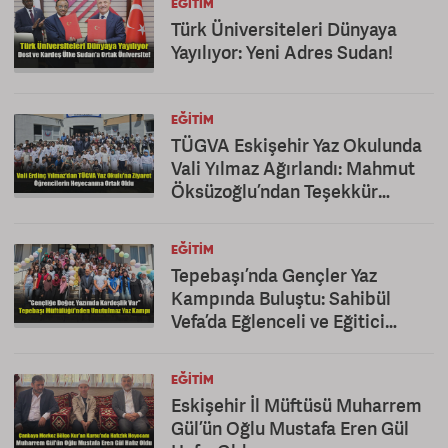
EĞITIM
Türk Üniversiteleri Dünyaya
Yayılıyor: Yeni Adres Sudan!
EĞITIM
TÜGVA Eskişehir Yaz Okulunda
Vali Yılmaz Ağırlandı: Mahmut
Öksüzoğlu’ndan Teşekkür
Mesajı
EĞITIM
Tepebaşı’nda Gençler Yaz
Kampında Buluştu: Sahibül
Vefa’da Eğlenceli ve Eğitici
Kapanış
EĞITIM
Eskişehir İl Müftüsü Muharrem
Gül’ün Oğlu Mustafa Eren Gül