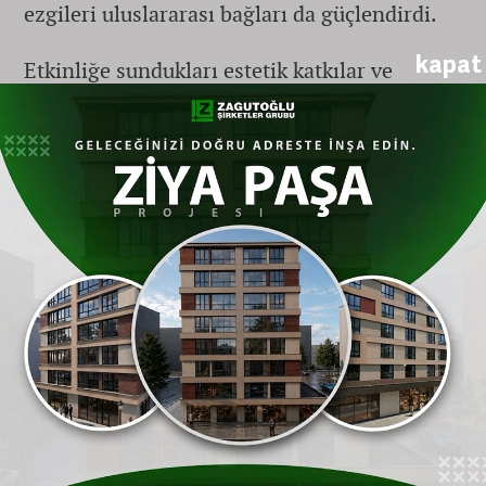
ezgileri uluslararası bağları da güçlendirdi.
kapat
Etkinliğe sundukları estetik katkılar ve
başarılı sahne performansları dolayısıyla
Anadolu Üniversitesi Türk Halk Müziği
Topluluğu, festival komitesi tarafından
katılım sertifikası ve özel bir başarı plaketi ile
ödüllendirildi.
Festival Ödülleri Rektör Prof. Dr. Yusuf
Adıgüzel'e Takdim Edildi
Kuzey Makedonya dönüşünün ardından
Halkbilim Araştırmaları Merkezi Müdürü
Prof. Dr. Oytun Eren ile Müdür Yardımcısı
Öğr. Gör. Ahmet Şamil Erkoçak, festival