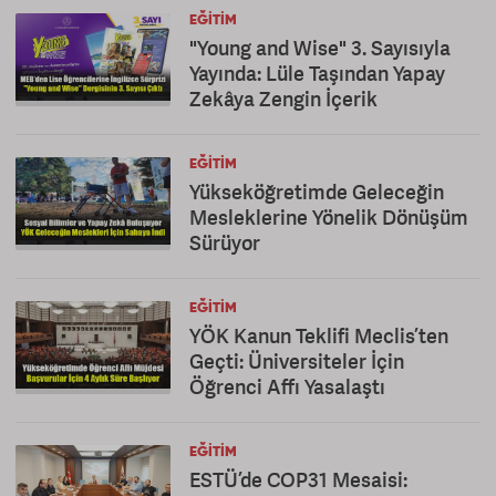
EĞITIM
"Young and Wise" 3. Sayısıyla
Yayında: Lüle Taşından Yapay
Zekâya Zengin İçerik
EĞITIM
Yükseköğretimde Geleceğin
Mesleklerine Yönelik Dönüşüm
Sürüyor
EĞITIM
YÖK Kanun Teklifi Meclis’ten
Geçti: Üniversiteler İçin
Öğrenci Affı Yasalaştı
EĞITIM
ESTÜ’de COP31 Mesaisi: